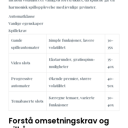
harmonisk spillopplevelse med jevnlige gevinster.
Automatklasse
Vanlige egenskaper
Spillekrav
Gamle
Simple funksjoner, lavere
30-
spilleautomater
volatilitet
35x
Ekstarunder, gratisspinn-
35-
Video slots
muligheter
40x
Progressive
Økende premier, større
40-
automater
volatilitet
50x
Særegne temaer, varierte
30-
Temabaserte slots
funksjoner
40x
Forstå omsetningskrav og