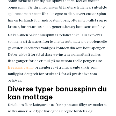
bonusformene i vår digitale spillverdenen. Idet du mottar
bonusspinn, får du anledningen til å rotere hjulene på utvalgte
spilleautomater uten å bruke egne midler. Hvert eneste spinn
har en forhånds forhåndsbestemt pris, ofte i intervallet 1 og 10
kroner, basert av casinoets generøsitet og bonusens omfang.
Mekanismen bak bonusspinn er relativt enkel: Du aktiverer
spinnene på den spesifiserte angitte automaten, og potensielle
gevinster krediteres vanligvis kontoen din som bonuspenger.
Det er viktig å forstå at disse gevinstene normalt må spilles
flere ganger før de er mulig å tas ut som reelle penger. Hos
freespins casino
presenterer vi transparente vilkår som
muliggjør det greit for brukere å forstå presist hva som
behøves.
Diverse typer bonusspinn du
kan mottage
Det finnes flere kategorier av frie spinn som tilbys av moderne
nettcasinoer. Alle type har egne særegne fordeler og