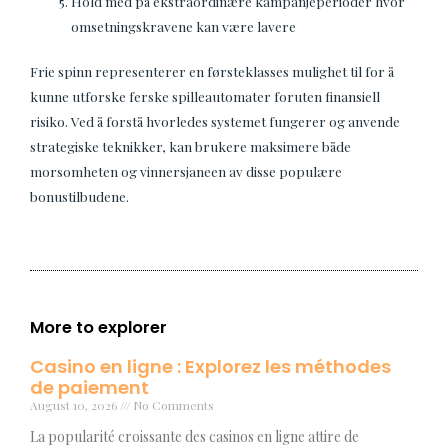
Hold med på ekstraordinære kampanjeperioder hvor
omsetningskravene kan være lavere
Frie spinn representerer en førsteklasses mulighet til for å
kunne utforske ferske spilleautomater foruten finansiell
risiko. Ved å forstå hvorledes systemet fungerer og anvende
strategiske teknikker, kan brukere maksimere både
morsomheten og vinnersjaneen av disse populære
bonustilbudene.
More to explorer
Casino en ligne : Explorez les méthodes
de paiement
August 10, 2026
No Comments
La popularité croissante des casinos en ligne attire de