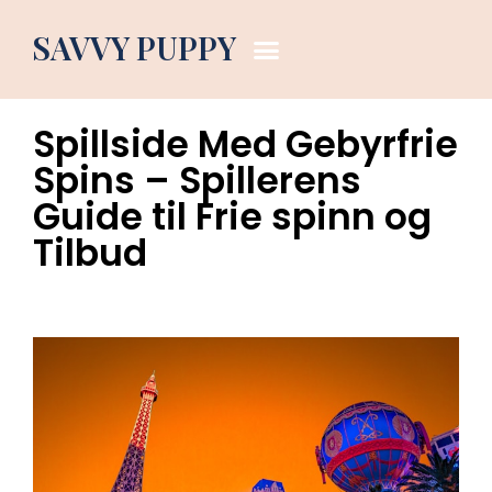
Dog Blog
SAVVY PUPPY
May 22, 2026
4:01 am
Spillside Med Gebyrfrie
Spins – Spillerens
Guide til Frie spinn og
Tilbud