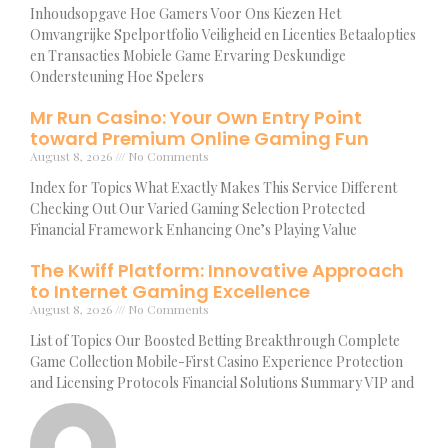
Inhoudsopgave Hoe Gamers Voor Ons Kiezen Het
Omvangrijke Spelportfolio Veiligheid en Licenties Betaalopties
en Transacties Mobiele Game Ervaring Deskundige
Ondersteuning Hoe Spelers
Mr Run Casino: Your Own Entry Point
toward Premium Online Gaming Fun
August 8, 2026
No Comments
Index for Topics What Exactly Makes This Service Different
Checking Out Our Varied Gaming Selection Protected
Financial Framework Enhancing One’s Playing Value
The Kwiff Platform: Innovative Approach
to Internet Gaming Excellence
August 8, 2026
No Comments
List of Topics Our Boosted Betting Breakthrough Complete
Game Collection Mobile-First Casino Experience Protection
and Licensing Protocols Financial Solutions Summary VIP and