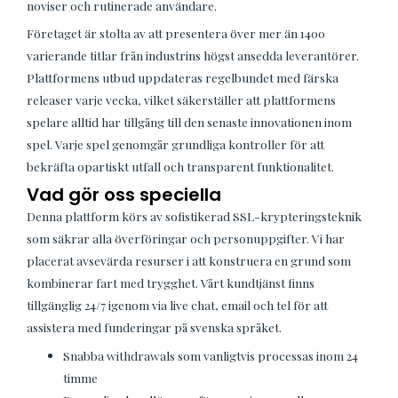
noviser och rutinerade användare.
Företaget är stolta av att presentera över mer än 1400
varierande titlar från industrins högst ansedda leverantörer.
Plattformens utbud uppdateras regelbundet med färska
releaser varje vecka, vilket säkerställer att plattformens
spelare alltid har tillgång till den senaste innovationen inom
spel. Varje spel genomgår grundliga kontroller för att
bekräfta opartiskt utfall och transparent funktionalitet.
Vad gör oss speciella
Denna plattform körs av sofistikerad SSL-krypteringsteknik
som säkrar alla överföringar och personuppgifter. Vi har
placerat avsevärda resurser i att konstruera en grund som
kombinerar fart med trygghet. Vårt kundtjänst finns
tillgänglig 24/7 igenom via live chat, email och tel för att
assistera med funderingar på svenska språket.
Snabba withdrawals som vanligtvis processas inom 24
timme