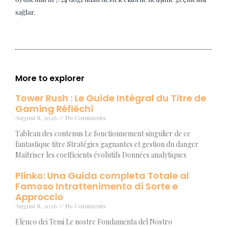
sağlar.
More to explorer
Tower Rush : Le Guide Intégral du Titre de
Gaming Réfléchi
August 8, 2026
No Comments
Tableau des contenus Le fonctionnement singulier de ce
fantastique titre Stratégies gagnantes et gestion du danger
Maîtriser les coefficients évolutifs Données analytiques
Plinko: Una Guida completa Totale al
Famoso Intrattenimento di Sorte e
Approccio
August 8, 2026
No Comments
Elenco dei Temi Le nostre Fondamenta del Nostro