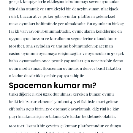
gerçek krupiyelerle etkileşimde bulunmayı seven oyuncular
için daha otantik ve sürükleyici bir deneyim sunar. Blackjack,
rulet, baccarat ve poker gibi oyunlar platform geleneksel
masa oyunları bölümünde yer almaktadır. Bu oyunların birkaç
farklı varyasyonu bulunmaktadır, oyuncuların kendilerine en
uygun oyun tarzını ve kurallarını seçmelerine olanak tanır.
Mostbet, ana sayfadan ve Casino bölümünden Spaceman
casino oyununu oynamaya erişim sağlar ve oyuncuların gerçek
bahis oynamadan önce pratik yapmaları için ücretsiz bir demo
oyun modu sunar. Spaceman oyunu son derece basit fakat bir
o kadar da sürükleyici bir yapıya sahiptir.
Spaceman kumar mı?
tıpkı diğerleri gibi uzak durulması gereken kumar oyunu.
belki tek 'zarar etmeme' yöntemi 4-5 el üst üste mavi gelirse
çift bahis açıp birini 2x'e otomatik ayarlamak, diğerini ise kâr
payı bırakması için ortalama 5x'e kadar bekletmek olabilir.
MostBet, lisanslı bir çevrim içi kumar platformudur ve dünya