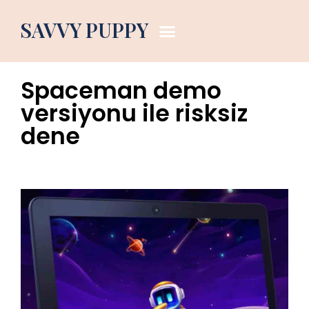
Dog Blog
SAVVY PUPPY
March 15, 2026
4:43 pm
Spaceman demo
versiyonu ile risksiz
dene