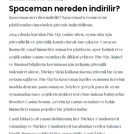
Spaceman nereden indirilir?
Spaceman nereden indirilir? Spaceman'u resmi oyun
platformları üzerinden güvenle indirebilirsin.
2014 yılında kurulan Pin-Up casino sitesi, oyuncular için
güvenilirlik ve güvenlik kanıtı olarak öne çıkıyor. Curacao
lisansı ile yasal hizmetler sunan bu platform, spor bahisleri ve
çeşitli online casino oyunları ile dikkat çekiyor. Pin-Up, kişisel
ve finansal bilgilerin korunması için gelişmiş güvenlik
önlemleri alıyor, Türkiye’deki kullanıcılarına güvenli bir oyun
ortamı sağlıyor. Pin-Up’ta Spaceman Spribe oyununu ücretsiz
modda deneme şansı sunuyor, böylece gerçek para ile oyun
oynamadan önce çeşitli stratejileri test etme imkanı buluyorlar.
MostBet Casino bonus, çevrim içi casino oyunları ve bahis
hizmetleri sunan popüler bir platformdur.
Canlı İddaa’yı 18 yaşını doldurmuş her Türkiye Cumhuriyeti
vatandaşı ve Türkiye Cumhuriyeti tarafından verilen Yabancı
Kimlik Numara sahibi kişiler oynayabilir. Canlı İddaa