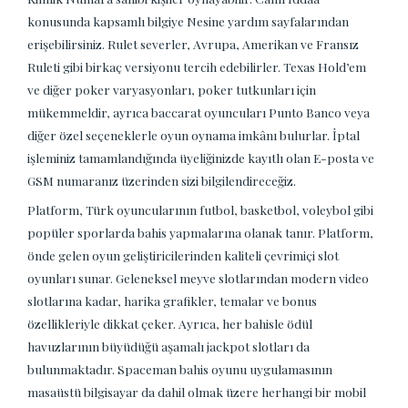
konusunda kapsamlı bilgiye Nesine yardım sayfalarından
erişebilirsiniz. Rulet severler, Avrupa, Amerikan ve Fransız
Ruleti gibi birkaç versiyonu tercih edebilirler. Texas Hold’em
ve diğer poker varyasyonları, poker tutkunları için
mükemmeldir, ayrıca baccarat oyuncuları Punto Banco veya
diğer özel seçeneklerle oyun oynama imkânı bulurlar. İptal
işleminiz tamamlandığında üyeliğinizde kayıtlı olan E-posta ve
GSM numaranız üzerinden sizi bilgilendireceğiz.
Platform, Türk oyuncularının futbol, basketbol, voleybol gibi
popüler sporlarda bahis yapmalarına olanak tanır. Platform,
önde gelen oyun geliştiricilerinden kaliteli çevrimiçi slot
oyunları sunar. Geleneksel meyve slotlarından modern video
slotlarına kadar, harika grafikler, temalar ve bonus
özellikleriyle dikkat çeker. Ayrıca, her bahisle ödül
havuzlarının büyüdüğü aşamalı jackpot slotları da
bulunmaktadır. Spaceman bahis oyunu uygulamasının
masaüstü bilgisayar da dahil olmak üzere herhangi bir mobil