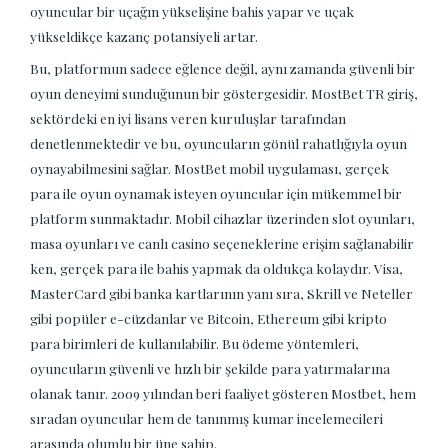
oyuncular bir uçağın yükselişine bahis yapar ve uçak
yükseldikçe kazanç potansiyeli artar.
Bu, platformun sadece eğlence değil, aynı zamanda güvenli bir
oyun deneyimi sunduğunun bir göstergesidir. MostBet TR giriş,
sektördeki en iyi lisans veren kuruluşlar tarafından
denetlenmektedir ve bu, oyuncuların gönül rahatlığıyla oyun
oynayabilmesini sağlar. MostBet mobil uygulaması, gerçek
para ile oyun oynamak isteyen oyuncular için mükemmel bir
platform sunmaktadır. Mobil cihazlar üzerinden slot oyunları,
masa oyunları ve canlı casino seçeneklerine erişim sağlanabilir
ken, gerçek para ile bahis yapmak da oldukça kolaydır. Visa,
MasterCard gibi banka kartlarının yanı sıra, Skrill ve Neteller
gibi popüler e-cüzdanlar ve Bitcoin, Ethereum gibi kripto
para birimleri de kullanılabilir. Bu ödeme yöntemleri,
oyuncuların güvenli ve hızlı bir şekilde para yatırmalarına
olanak tanır. 2009 yılından beri faaliyet gösteren Mostbet, hem
sıradan oyuncular hem de tanınmış kumar incelemecileri
arasında olumlu bir üne sahip.