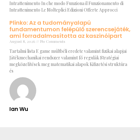
Intrattenimento In che modo Funziona il Funzionamento di
Intrattenimento Le Molteplici Edizioni Offerte Approcci
Plinko: Az a tudományalapú
fundamentumon felépülő szerencsejáték,
ami forradalmasította az kaszinóipart
August 8, 2026
No Comments
Tartalmi lista E game múltbéli eredete valamint fizikai alapjai
Játékmechanikai rendszer valamint fő regulák Stratégiai
megközelítések meg matematikai alapok Kifizetési struktúra
és
Ian Wu