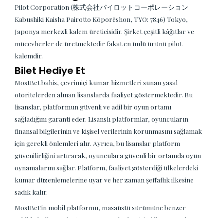
Pilot Corporation (株式会社パイロットコーポレーション
Kabushiki Kaisha Pairotto Kōporēshon, TYO: 7846) Tokyo,
Japonya merkezli kalem üreticisidir. Şirket çeşitli kâğıtlar ve
mücevherler de üretmektedir fakat en ünlü ürünü pilot
kalemdir.
Bilet Hediye Et
MostBet bahis, çevrimiçi kumar hizmetleri sunan yasal
otoritelerden alınan lisanslarda faaliyet göstermektedir. Bu
lisanslar, platformun güvenli ve adil bir oyun ortamı
sağladığını garanti eder. Lisanslı platformlar, oyuncuların
finansal bilgilerinin ve kişisel verilerinin korunmasını sağlamak
için gerekli önlemleri alır. Ayrıca, bu lisanslar platform
güvenilirliğini artırarak, oyunculara güvenli bir ortamda oyun
oynamalarını sağlar. Platform, faaliyet gösterdiği ülkelerdeki
kumar düzenlemelerine uyar ve her zaman şeffaflık ilkesine
sadık kalır.
MostBet’in mobil platformu, masaüstü sürümüne benzer