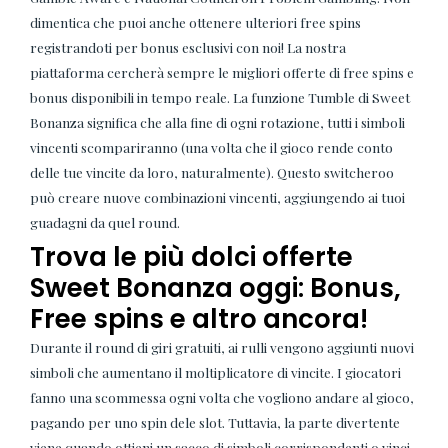
dimentica che puoi anche ottenere ulteriori free spins
registrandoti per bonus esclusivi con noi! La nostra
piattaforma cercherà sempre le migliori offerte di free spins e
bonus disponibili in tempo reale. La funzione Tumble di Sweet
Bonanza significa che alla fine di ogni rotazione, tutti i simboli
vincenti scompariranno (una volta che il gioco rende conto
delle tue vincite da loro, naturalmente). Questo switcheroo
può creare nuove combinazioni vincenti, aggiungendo ai tuoi
guadagni da quel round.
Trova le più dolci offerte
Sweet Bonanza oggi: Bonus,
Free spins e altro ancora!
Durante il round di giri gratuiti, ai rulli vengono aggiunti nuovi
simboli che aumentano il moltiplicatore di vincite. I giocatori
fanno una scommessa ogni volta che vogliono andare al gioco,
pagando per uno spin dele slot. Tuttavia, la parte divertente
viene quando ottieni un sacco di simboli corrispondenti o vinci