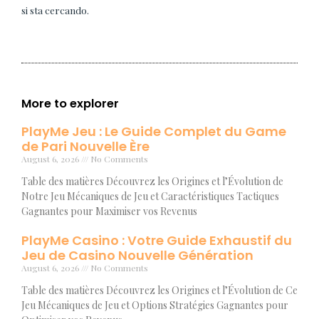
si sta cercando.
More to explorer
PlayMe Jeu : Le Guide Complet du Game
de Pari Nouvelle Ère
August 6, 2026
No Comments
Table des matières Découvrez les Origines et l’Évolution de
Notre Jeu Mécaniques de Jeu et Caractéristiques Tactiques
Gagnantes pour Maximiser vos Revenus
PlayMe Casino : Votre Guide Exhaustif du
Jeu de Casino Nouvelle Génération
August 6, 2026
No Comments
Table des matières Découvrez les Origines et l’Évolution de Ce
Jeu Mécaniques de Jeu et Options Stratégies Gagnantes pour