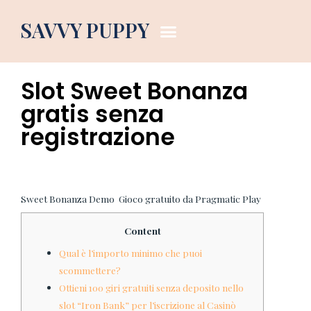
Dog Blog
SAVVY PUPPY
May 9, 2020
2:50 am
Slot Sweet Bonanza
gratis senza
registrazione
Sweet Bonanza Demo ️ Gioco gratuito da Pragmatic Play
Content
Qual è l’importo minimo che puoi
scommettere?
Ottieni 100 giri gratuiti senza deposito nello
slot “Iron Bank” per l’iscrizione al Casinò