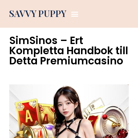
Dog Blog
SAVVY PUPPY
May 20, 2026
6:16 pm
SimSinos – Ert
Kompletta Handbok till
Detta Premiumcasino