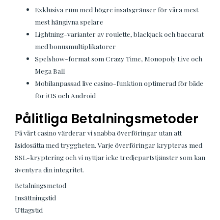
Exklusiva rum med högre insatsgränser för våra mest
mest hängivna spelare
Lightning-varianter av roulette, blackjack och baccarat
med bonusmultiplikatorer
Spelshow-format som Crazy Time, Monopoly Live och
Mega Ball
Mobilanpassad live casino-funktion optimerad för både
för iOS och Android
Pålitliga Betalningsmetoder
På vårt casino värderar vi snabba överföringar utan att
åsidosätta med tryggheten. Varje överföringar krypteras med
SSL-kryptering och vi nyttjar icke tredjepartstjänster som kan
äventyra din integritet.
Betalningsmetod
Insättningstid
Uttagstid