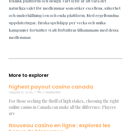
teknisk plattform och design. Vårt syfte är att vara det
naturliga valet för medlemmar som söker excellens, säkerhet
och underhållning i en och enda plattform. Med regelbundna
uppdateringar, färska spelsläpp per vecka och unika
kampanjer fortsätter vi att förbättras tillsammans med dessa
medlemmar.
More to explorer
highest payout casino canada
August 6, 2026
No Comments
For those seeking the thrill of high stakes, choosing the right
online casino in Canada can make all the difference. Players
are
Nouveau casino en ligne : explorez les