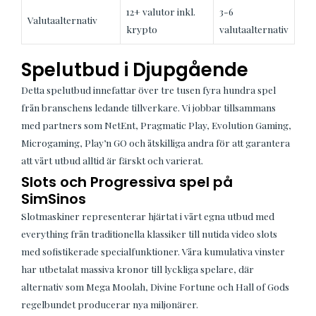
12+ valutor inkl.
3-6
Valutaalternativ
krypto
valutaalternativ
Spelutbud i Djupgående
Detta spelutbud innefattar över tre tusen fyra hundra spel
från branschens ledande tillverkare. Vi jobbar tillsammans
med partners som NetEnt, Pragmatic Play, Evolution Gaming,
Microgaming, Play’n GO och åtskilliga andra för att garantera
att vårt utbud alltid är färskt och varierat.
Slots och Progressiva spel på
SimSinos
Slotmaskiner representerar hjärtat i vårt egna utbud med
everything från traditionella klassiker till nutida video slots
med sofistikerade specialfunktioner. Våra kumulativa vinster
har utbetalat massiva kronor till lyckliga spelare, där
alternativ som Mega Moolah, Divine Fortune och Hall of Gods
regelbundet producerar nya miljonärer.