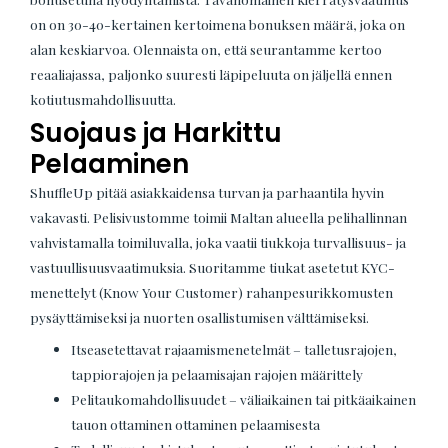
on on 30-40-kertainen kertoimena bonuksen määrä, joka on
alan keskiarvoa. Olennaista on, että seurantamme kertoo
reaaliajassa, paljonko suuresti läpipeluuta on jäljellä ennen
kotiutusmahdollisuutta.
Suojaus ja Harkittu
Pelaaminen
ShuffleUp pitää asiakkaidensa turvan ja parhaantila hyvin
vakavasti. Pelisivustomme toimii Maltan alueella pelihallinnan
vahvistamalla toimiluvalla, joka vaatii tiukkoja turvallisuus- ja
vastuullisuusvaatimuksia. Suoritamme tiukat asetetut KYC-
menettelyt (Know Your Customer) rahanpesurikkomusten
pysäyttämiseksi ja nuorten osallistumisen välttämiseksi.
Itse­asetettavat rajaamismenetelmät – talletusrajojen,
tappiorajojen ja pelaamisajan rajojen määrittely
Pelitaukomahdollisuudet – väliaikainen tai pitkäaikainen
tauon ottaminen ottaminen pelaamisesta