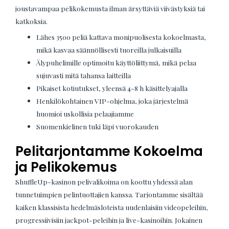
joustavampaa pelikokemusta ilman ärsyttäviä viivästyksiä tai
katkoksia.
Lähes 3500 peliä kattava monipuolisesta kokoelmasta,
mikä kasvaa säännöllisesti tuoreilla julkaisuilla
Älypuhelimille optimoitu käyttöliittymä, mikä pelaa
sujuvasti mitä tahansa laitteilla
Pikaiset kotiutukset, yleensä 4-8 h käsittelyajalla
Henkilökohtainen VIP-ohjelma, joka järjestelmä
huomioi uskollisia pelaajiamme
Suomenkielinen tuki läpi vuorokauden
Pelitarjontamme Kokoelma
ja Pelikokemus
ShuffleUp-kasinon pelivalikoima on koottu yhdessä alan
tunnetuimpien pelintuottajien kanssa. Tarjontamme sisältää
kaiken klassisista hedelmäsloteista uudenlaisiin videopeleihin,
progressiivisiin jackpot-peleihin ja live-kasinoihin. Jokainen