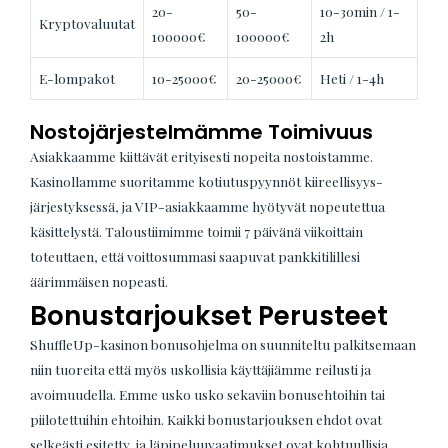
20-
50-
10-30min / 1-
Kryptovaluutat
100000€
100000€
2h
E-lompakot
10-25000€
20-25000€
Heti / 1-4h
Nostojärjestelmämme Toimivuus
Asiakkaamme kiittävät erityisesti nopeita nostoistamme.
Kasinollamme suoritamme kotiutuspyynnöt kiireellisyys­
järjestyksessä, ja VIP-asiakkaamme hyötyvät nopeutettua
käsittelystä. Taloustiimimme toimii 7 päivänä viikoittain
toteuttaen, että voittosummasi saapuvat pankkitilillesi
äärimmäisen nopeasti.
Bonustarjoukset Perusteet
ShuffleUp-kasinon bonusohjelma on suunniteltu palkitsemaan
niin tuoreita että myös uskollisia käyttäjiämme reilusti ja
avoimuudella. Emme usko usko sekaviin bonusehtoihin tai
piilotettuihin ehtoihin. Kaikki bonustarjouksen ehdot ovat
selkeästi esitetty, ja läpipeluuvaatimukset ovat kohtuullisia