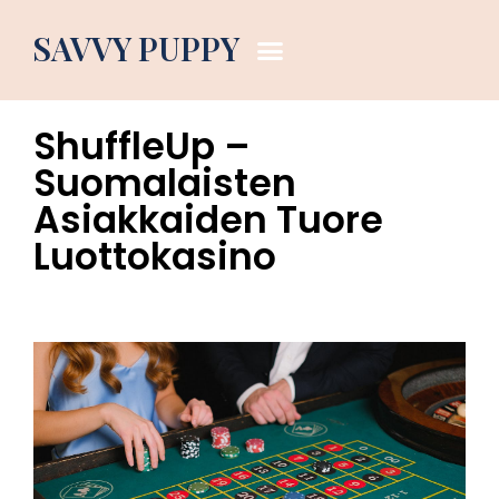
Dog Blog
SAVVY PUPPY
May 20, 2026
6:16 pm
ShuffleUp –
Suomalaisten
Asiakkaiden Tuore
Luottokasino