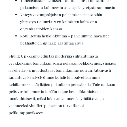
Todellisuustarkistukset – automaattiset muistutukset
pelaamisesta kuluneesta ajasta ja käytetystä summasta
Yhteys vastuupohjaisen pelaamisen aineistoihin –
yhteistyö PeluuriAPU:n kaltaisten kaltaisten
organisaatioiden kanssa
Koulutettua henkilökuntaa – palvelumme havaitsee
pelihaittojen signaaleja ja antaa apua
ShuffleUp-kasino edustaa modernia suhtautumista
verkkokasinotoimintaan, jossa pelaajan pelikokemus, suojaus
ja rehellisyys muodostavat toimintamme pohjan. Jatkuvasti
tapahtuva kehitystyömme kohdistuu palveluidemme
kehittämiseen käyttäjien palautteen perusteella. Tule mukaan
pelisivustollemme jo tänään ja koe henkilökohtaisesti
omakohtaisesti, miksi lukuisat suomen käyttäjät ovat jo
valinneeksi ShuffleUp-kasinon turvalliseksi
pelikumppanikseen.