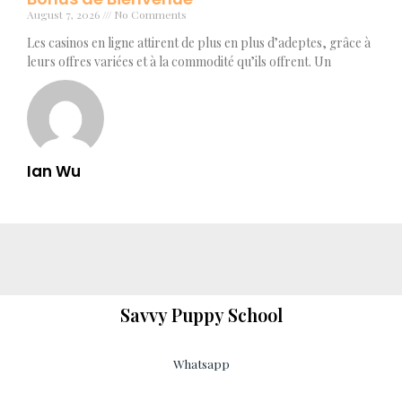
August 7, 2026
No Comments
Les casinos en ligne attirent de plus en plus d’adeptes, grâce à
leurs offres variées et à la commodité qu’ils offrent. Un
Ian Wu
Savvy Puppy School
Whatsapp