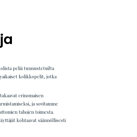
ja
lista peliä tunnustetuilta
aikaiset kolikkopelit, jotka
takaavat erinomaisen
armistamiseksi, ja sovitamme
attomien tahojen toimesta.
äyttäjät kohtaavat säännöllisesti