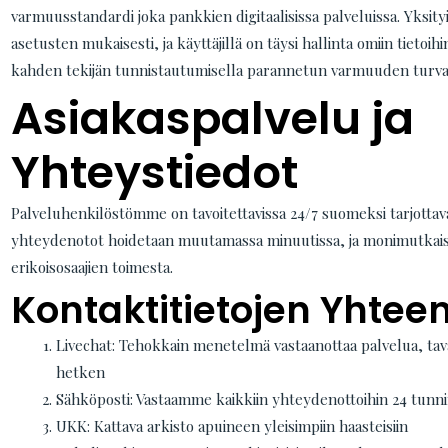
varmuusstandardi joka pankkien digitaalisissa palveluissa. Yksity
asetusten mukaisesti, ja käyttäjillä on täysi hallinta omiin tietoihi
kahden tekijän tunnistautumisella parannetun varmuuden turva
Asiakaspalvelu ja
Yhteystiedot
Palveluhenkilöstömme on tavoitettavissa 24/7 suomeksi tarjottava
yhteydenotot hoidetaan muutamassa minuutissa, ja monimutkai
erikoisosaajien toimesta.
Kontaktitietojen Yhtee
Livechat: Tehokkain menetelmä vastaanottaa palvelua, tav
hetken
Sähköposti: Vastaamme kaikkiin yhteydenottoihin 24 tunnin
UKK: Kattava arkisto apuineen yleisimpiin haasteisiin