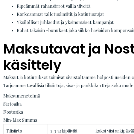
Ripeämmät rahansiirrot vailla viiveitä
Korkeammat talletuslimiitit ja kotiutusrajat
Yksilölliset juhlaedut ja yksinomaiset kampanjat
Rahat takaisin -bonukset joka viikko häviöiden kompensoi
Maksutavat ja Nos
käsittely
Maksut ja kotiutukset toimivat sivustoltamme helposti useiden 
Tarjoamme tavallisia tilisiirtoja, visa- ja pankkikortteja sekä mod
Maksumenetelmä
Siirtoaika
Nostoaika
Min/Max Summa
Tilisiirto
1-3 arkipäivää
kaksi viisi arkipäivä