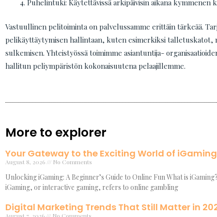
Puhelintuki: Käytettävissä arkipäivisin aikana kymmenen
Vastuullinen pelitoiminta on palvelussamme erittäin tärkeää. Ta
pelikäyttäytymisen hallintaan, kuten esimerkiksi talletuskatot,
sulkemisen. Yhteistyössä toimimme asiantuntija- organisaatioid
hallitun peliympäristön kokonaisuutena pelaajillemme.
More to explorer
Your Gateway to the Exciting World of iGaming
August 8, 2026
No Comments
Unlocking iGaming: A Beginner’s Guide to Online Fun What is iGaming
iGaming, or interactive gaming, refers to online gambling
Digital Marketing Trends That Still Matter in 20
August 7, 2026
No Comments