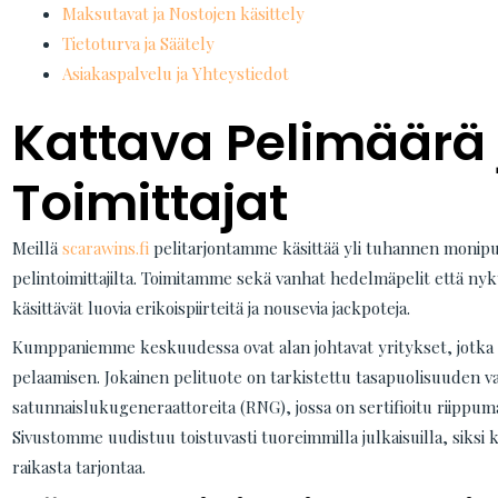
Maksutavat ja Nostojen käsittely
Tietoturva ja Säätely
Asiakaspalvelu ja Yhteystiedot
Kattava Pelimäärä 
Toimittajat
Meillä
scarawins.fi
pelitarjontamme käsittää yli tuhannen monipuo
pelintoimittajilta. Toimitamme sekä vanhat hedelmäpelit että nyky
käsittävät luovia erikoispiirteitä ja nousevia jackpoteja.
Kumppaniemme keskuudessa ovat alan johtavat yritykset, jotka 
pelaamisen. Jokainen pelituote on tarkistettu tasapuolisuuden v
satunnaislukugeneraattoreita (RNG), jossa on sertifioitu riippum
Sivustomme uudistuu toistuvasti tuoreimmilla julkaisuilla, siksi k
raikasta tarjontaa.