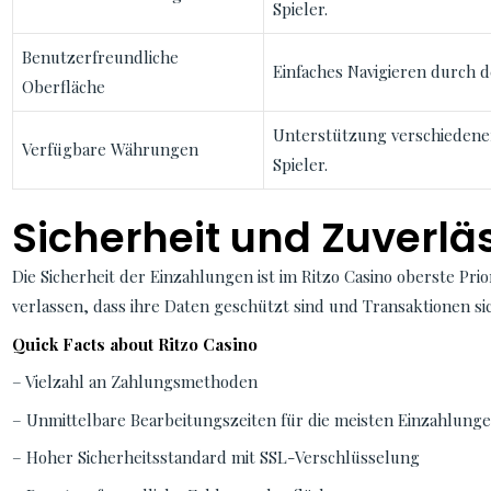
Spieler.
Benutzerfreundliche
Einfaches Navigieren durch 
Oberfläche
Unterstützung verschiedene
Verfügbare Währungen
Spieler.
Sicherheit und Zuverläs
Die Sicherheit der Einzahlungen ist im Ritzo Casino oberste Prio
verlassen, dass ihre Daten geschützt sind und Transaktionen s
Quick Facts about Ritzo Casino
– Vielzahl an Zahlungsmethoden
– Unmittelbare Bearbeitungszeiten für die meisten Einzahlung
– Hoher Sicherheitsstandard mit SSL-Verschlüsselung