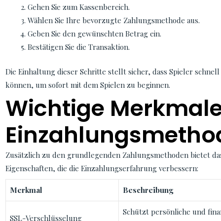
Gehen Sie zum Kassenbereich.
Wählen Sie Ihre bevorzugte Zahlungsmethode aus.
Geben Sie den gewünschten Betrag ein.
Bestätigen Sie die Transaktion.
Die Einhaltung dieser Schritte stellt sicher, dass Spieler schnel
können, um sofort mit dem Spielen zu beginnen.
Wichtige Merkmale
Einzahlungsmetho
Zusätzlich zu den grundlegenden Zahlungsmethoden bietet das 
Eigenschaften, die die Einzahlungserfahrung verbessern:
Merkmal
Beschreibung
Schützt persönliche und fina
SSL-Verschlüsselung