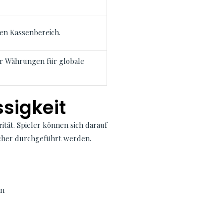
den Kassenbereich.
r Währungen für globale
sigkeit
rität. Spieler können sich darauf
icher durchgeführt werden.
en