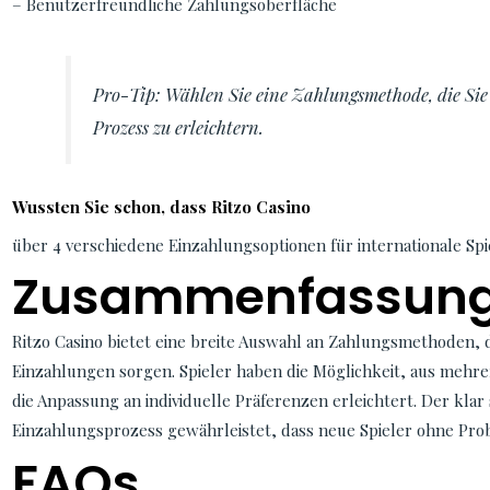
– Benutzerfreundliche Zahlungsoberfläche
Pro-Tip: Wählen Sie eine Zahlungsmethode, die Sie
Prozess zu erleichtern.
Wussten Sie schon, dass Ritzo Casino
über 4 verschiedene Einzahlungsoptionen für internationale Spi
Zusammenfassun
Ritzo Casino bietet eine breite Auswahl an Zahlungsmethoden, d
Einzahlungen sorgen. Spieler haben die Möglichkeit, aus mehr
die Anpassung an individuelle Präferenzen erleichtert. Der klar
Einzahlungsprozess gewährleistet, dass neue Spieler ohne Pro
FAQs