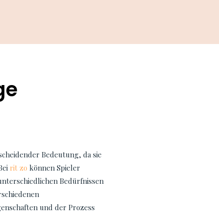
ge
tscheidender Bedeutung, da sie
Bei
rit zo
können Spieler
unterschiedlichen Bedürfnissen
erschiedenen
genschaften und der Prozess