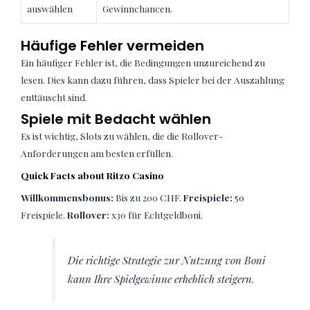
auswählen
Gewinnchancen.
Häufige Fehler vermeiden
Ein häufiger Fehler ist, die Bedingungen unzureichend zu
lesen. Dies kann dazu führen, dass Spieler bei der Auszahlung
enttäuscht sind.
Spiele mit Bedacht wählen
Es ist wichtig, Slots zu wählen, die die Rollover-
Anforderungen am besten erfüllen.
Quick Facts about Ritzo Casino
Willkommensbonus:
Bis zu 200 CHF.
Freispiele:
50
Freispiele.
Rollover:
x30 für Echtgeldboni.
Die richtige Strategie zur Nutzung von Boni
kann Ihre Spielgewinne erheblich steigern.