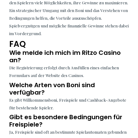
den Spielern viele Möglichkeiten, ihre Gewinne zu maximieren.
Ein strategischer Umgang mit den Boni und das Verstehen von
Bedingungen helfen, die Vorteile auszuschöpfen.
Spielvergnügen und mögliche finanzielle Gewinne stehen dabei
im Vordergrund.
FAQ
Wie melde ich mich im Ritzo Casino
an?
Die Registrierung erfolgt durch Ausfüllen eines einfachen
Formulars auf der Website des Casinos.
Welche Arten von Boni sind
verfügbar?
Es gibt Willkommensboni, Freispiele und Cashback-Angebote
für bestehende Spieler.
Gibt es besondere Bedingungen für
Freispiele?
Ja, Freispiele sind oft an bestimmte Spielautomaten gebunden