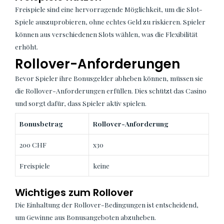
Freispiele sind eine hervorragende Möglichkeit, um die Slot-
Spiele auszuprobieren, ohne echtes Geld zu riskieren. Spieler
können aus verschiedenen Slots wählen, was die Flexibilität
erhöht.
Rollover-Anforderungen
Bevor Spieler ihre Bonusgelder abheben können, müssen sie
die Rollover-Anforderungen erfüllen. Dies schützt das Casino
und sorgt dafür, dass Spieler aktiv spielen.
Bonusbetrag
Rollover-Anforderung
200 CHF
x30
Freispiele
keine
Wichtiges zum Rollover
Die Einhaltung der Rollover-Bedingungen ist entscheidend,
um Gewinne aus Bonusangeboten abzuheben.