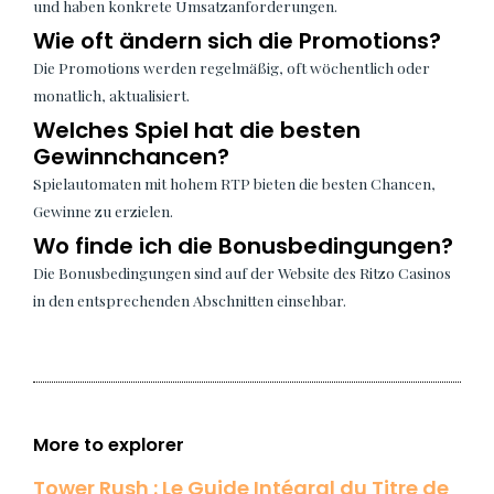
und haben konkrete Umsatzanforderungen.
Wie oft ändern sich die Promotions?
Die Promotions werden regelmäßig, oft wöchentlich oder
monatlich, aktualisiert.
Welches Spiel hat die besten
Gewinnchancen?
Spielautomaten mit hohem RTP bieten die besten Chancen,
Gewinne zu erzielen.
Wo finde ich die Bonusbedingungen?
Die Bonusbedingungen sind auf der Website des Ritzo Casinos
in den entsprechenden Abschnitten einsehbar.
More to explorer
Tower Rush : Le Guide Intégral du Titre de