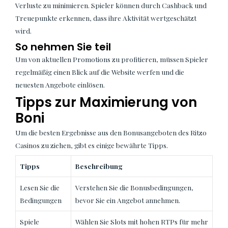
Verluste zu minimieren. Spieler können durch Cashback und
Treuepunkte erkennen, dass ihre Aktivität wertgeschätzt
wird.
So nehmen Sie teil
Um von aktuellen Promotions zu profitieren, müssen Spieler
regelmäßig einen Blick auf die Website werfen und die
neuesten Angebote einlösen.
Tipps zur Maximierung von
Boni
Um die besten Ergebnisse aus den Bonusangeboten des Ritzo
Casinos zu ziehen, gibt es einige bewährte Tipps.
Tipps
Beschreibung
Lesen Sie die
Verstehen Sie die Bonusbedingungen,
Bedingungen
bevor Sie ein Angebot annehmen.
Spiele
Wählen Sie Slots mit hohen RTPs für mehr