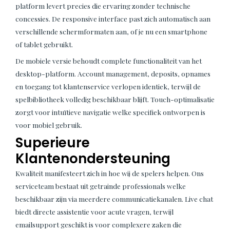
platform levert precies die ervaring zonder technische
concessies. De responsive interface past zich automatisch aan
verschillende schermformaten aan, of je nu een smartphone
of tablet gebruikt.
De mobiele versie behoudt complete functionaliteit van het
desktop-platform. Account management, deposits, opnames
en toegang tot klantenservice verlopen identiek, terwijl de
spelbibliotheek volledig beschikbaar blijft. Touch-optimalisatie
zorgt voor intuïtieve navigatie welke specifiek ontworpen is
voor mobiel gebruik.
Superieure
Klantenondersteuning
Kwaliteit manifesteert zich in hoe wij de spelers helpen. Ons
serviceteam bestaat uit getrainde professionals welke
beschikbaar zijn via meerdere communicatiekanalen. Live chat
biedt directe assistentie voor acute vragen, terwijl
emailsupport geschikt is voor complexere zaken die