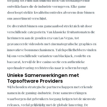
toegang tot ruim dan duizend titels van toonaangevende
ontwikkelaars die de industrie vormgeven. Elke game
doorloopt strikte kwaliteitscontroles alvorens deze binnen
ons assortiment verschijnt.
De diversiteit binnen ons gameaanbod strekt zich uit door
verschillende categorieën. Van klassieke fruitautomaten die
herinneren aan de gouden era van Las Vegas, tot
geavanceerde videoslots met cinematografische graphics en
innovatieve bonusmechanismen. Tafelspelliefhebbers vinden
bij ons verschillende varianten van blackjack, roulette en
baccarat, terwijl de live casino sectie een authentieke
speelzaalervaring rechtstreeks naar je scherm brengt.
Unieke Samenwerkingen met
Topsoftware Providers
Wij behouden strategische partnerschappen met erkende
namen in de gaming-industrie. Deze samenwerkingen
waarborgen dat gebruikers toegang krijgen tot de nieuwste
releases, veelal gelijktijdig met de globale lancering. De