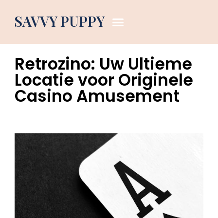
Dog Blog
SAVVY PUPPY
May 27, 2026
2:50 pm
Retrozino: Uw Ultieme
Locatie voor Originele
Casino Amusement