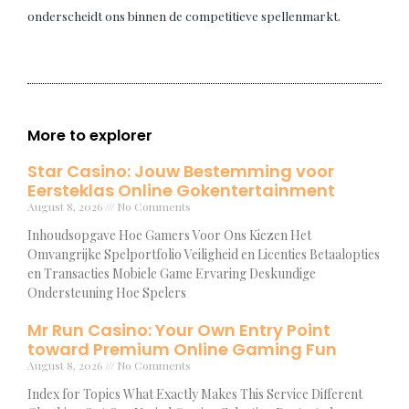
onderscheidt ons binnen de competitieve spellenmarkt.
More to explorer
Star Casino: Jouw Bestemming voor
Eersteklas Online Gokentertainment
August 8, 2026
No Comments
Inhoudsopgave Hoe Gamers Voor Ons Kiezen Het
Omvangrijke Spelportfolio Veiligheid en Licenties Betaalopties
en Transacties Mobiele Game Ervaring Deskundige
Ondersteuning Hoe Spelers
Mr Run Casino: Your Own Entry Point
toward Premium Online Gaming Fun
August 8, 2026
No Comments
Index for Topics What Exactly Makes This Service Different