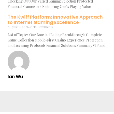
Checking Out Our Varied Gaming Selection Protected
Financial Framework Enhancing One’s Playing Value
The Kwiff Platform: Innovative Approach
to Internet Gaming Excellence
August 8, 2026
No Comments
List of Topics Our Boosted Betting Breakthrough Complete
Game Collection Mobile-First Casino Experience Protection
and Licensing Protocols Financial Solutions Summary VIP and
Ian Wu