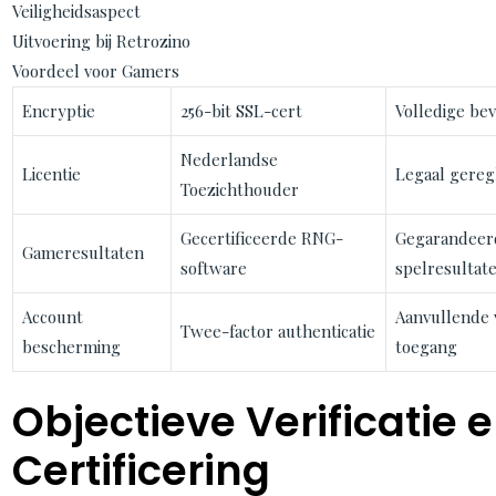
Veiligheidsaspect
Uitvoering bij Retrozino
Voordeel voor Gamers
Encryptie
256-bit SSL-cert
Volledige bev
Nederlandse
Licentie
Legaal gereg
Toezichthouder
Gecertificeerde RNG-
Gegarandeerd
Gameresultaten
software
spelresultat
Account
Aanvullende 
Twee-factor authenticatie
bescherming
toegang
Objectieve Verificatie 
Certificering