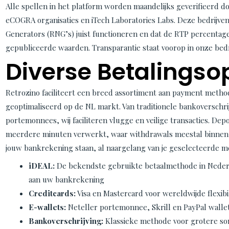
Alle spellen in het platform worden maandelijks geverifieerd do
eCOGRA organisaties en iTech Laboratories Labs. Deze bedrijve
Generators (RNG’s) juist functioneren en dat de RTP percentag
gepubliceerde waarden. Transparantie staat voorop in onze bedr
Diverse Betalingso
Retrozino faciliteert een breed assortiment aan payment meth
geoptimaliseerd op de NL markt. Van traditionele bankoverschrij
portemonnees, wij faciliteren vlugge en veilige transacties. De
meerdere minuten verwerkt, waar withdrawals meestal binnen 
jouw bankrekening staan, al naargelang van je geselecteerde m
iDEAL:
De bekendste gebruikte betaalmethode in Neder
aan uw bankrekening
Creditcards:
Visa en Mastercard voor wereldwijde flexibil
E-wallets:
Neteller portemonnee, Skrill en PayPal wallet
Bankoverschrijving:
Klassieke methode voor grotere 