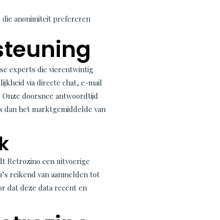
die anonimiteit prefereren
steuning
e experts die vierentwintig
jkheid via directe chat, e-mail
t. Onze doorsnee antwoordtijd
 is dan het marktgemiddelde van
k
t Retrozino een uitvoerige
a’s reikend van aanmelden tot
r dat deze data recent en