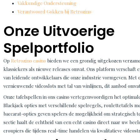
Vakkundige Ondersteuning
Verantwoord Gokken bij Retrozino
Onze Uitvoerige
Spelportfolio
Op
Retrozino casino
bieden we een grondig uitgekozen verzame
klassiekers als nieuwe releases omvat. Ons platform verschaft e
van leidende ontwikkelaars die onze industrie vormgeven. Met 
vernieuwende videoslots met tal van winlijnen, dit aanbod omva
Onze tafelspellen in ons casino vertegenwoordigen het optimale 
Blackjack opties met verschillende spelregels, roulettetafels m
baccarat-opties geven spelers de mogelijkheid om strategisch t
sectie haalt de echtheid van een echt casino direct naar uw be
croupiers die tijdens real-time handelen via kwalitatieve videost