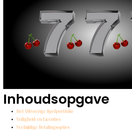
Inhoudsopgave
Het Uitvoerige Spelportfolio
Veiligheid en Licenties
Veelzijdige Betalingsopties