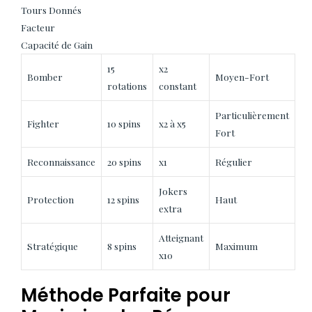
Tours Donnés
Facteur
Capacité de Gain
15
x2
Bomber
Moyen-Fort
rotations
constant
Particulièrement
Fighter
10 spins
x2 à x5
Fort
Reconnaissance
20 spins
x1
Régulier
Jokers
Protection
12 spins
Haut
extra
Atteignant
Stratégique
8 spins
Maximum
x10
Méthode Parfaite pour