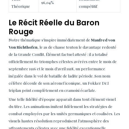
96,04%
Théorique
compétitif
Le Récit Réelle du Baron
Rouge
Notre thématique s’inspire immédiatement de
Manfred von
Von Richthofen
, le as de chasse teuton le davantage redouté
de la Grande Conflit. Élément factuel attesté : il a totalisé
officiellement 80 triomphes célestes avérées entre le mois de
septembre 1916 et le mois d’avril 1918, un performance
inégalée dans le vol de bataille de ladite période. Son nom
célèbre découle de son aéronef iconique, un Fokker Dr.I
triplan peint complètement en cramoisi écarlate.
Une telle fidélité d’époque apparaît dans tout élément visuel
du titre. Les animations imitent fidèlement les stratégies de
combat employées par les unités germaniques et coalisées. Les
visuels hautes résolution reproduisent l’atmosphère des
affrontements célestes avec une fidélité exceptionnelle,