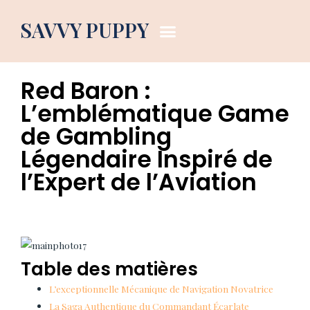
Dog Blog
SAVVY PUPPY
May 30, 2026
4:05 am
Red Baron :
L’emblématique Game
de Gambling
Légendaire Inspiré de
l’Expert de l’Aviation
Table des matières
L’exceptionnelle Mécanique de Navigation Novatrice
La Saga Authentique du Commandant Écarlate