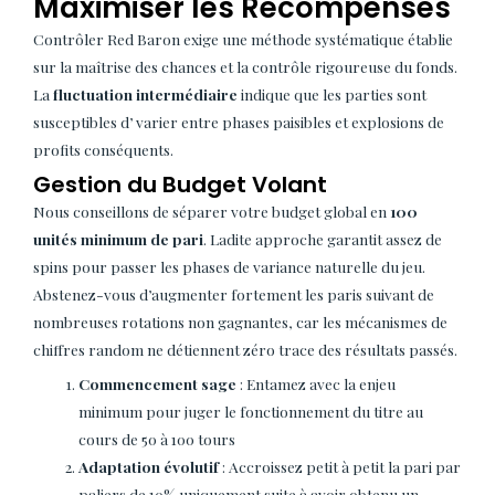
Maximiser les Récompenses
Contrôler Red Baron exige une méthode systématique établie
sur la maîtrise des chances et la contrôle rigoureuse du fonds.
La
fluctuation intermédiaire
indique que les parties sont
susceptibles d’ varier entre phases paisibles et explosions de
profits conséquents.
Gestion du Budget Volant
Nous conseillons de séparer votre budget global en
100
unités minimum de pari
. Ladite approche garantit assez de
spins pour passer les phases de variance naturelle du jeu.
Abstenez-vous d’augmenter fortement les paris suivant de
nombreuses rotations non gagnantes, car les mécanismes de
chiffres random ne détiennent zéro trace des résultats passés.
Commencement sage
: Entamez avec la enjeu
minimum pour juger le fonctionnement du titre au
cours de 50 à 100 tours
Adaptation évolutif
: Accroissez petit à petit la pari par
paliers de 10% uniquement suite à avoir obtenu un