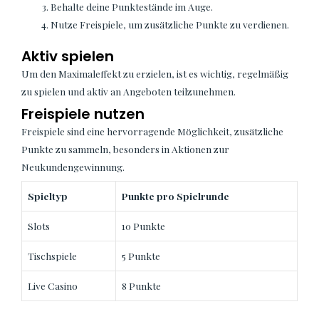
Behalte deine Punktestände im Auge.
Nutze Freispiele, um zusätzliche Punkte zu verdienen.
Aktiv spielen
Um den Maximaleffekt zu erzielen, ist es wichtig, regelmäßig
zu spielen und aktiv an Angeboten teilzunehmen.
Freispiele nutzen
Freispiele sind eine hervorragende Möglichkeit, zusätzliche
Punkte zu sammeln, besonders in Aktionen zur
Neukundengewinnung.
Spieltyp
Punkte pro Spielrunde
Slots
10 Punkte
Tischspiele
5 Punkte
Live Casino
8 Punkte