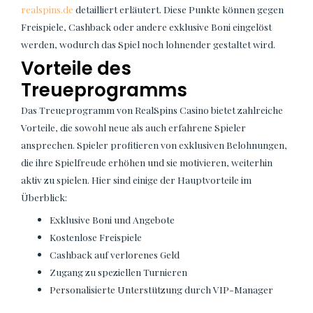
realspins.de
detailliert erläutert. Diese Punkte können gegen
Freispiele, Cashback oder andere exklusive Boni eingelöst
werden, wodurch das Spiel noch lohnender gestaltet wird.
Vorteile des
Treueprogramms
Das Treueprogramm von RealSpins Casino bietet zahlreiche
Vorteile, die sowohl neue als auch erfahrene Spieler
ansprechen. Spieler profitieren von exklusiven Belohnungen,
die ihre Spielfreude erhöhen und sie motivieren, weiterhin
aktiv zu spielen. Hier sind einige der Hauptvorteile im
Überblick:
Exklusive Boni und Angebote
Kostenlose Freispiele
Cashback auf verlorenes Geld
Zugang zu speziellen Turnieren
Personalisierte Unterstützung durch VIP-Manager