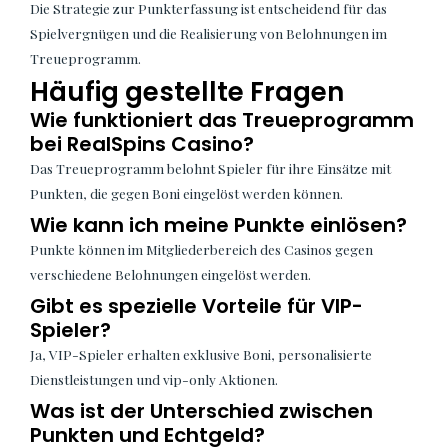
Die Strategie zur Punkterfassung ist entscheidend für das
Spielvergnügen und die Realisierung von Belohnungen im
Treueprogramm.
Häufig gestellte Fragen
Wie funktioniert das Treueprogramm
bei RealSpins Casino?
Das Treueprogramm belohnt Spieler für ihre Einsätze mit
Punkten, die gegen Boni eingelöst werden können.
Wie kann ich meine Punkte einlösen?
Punkte können im Mitgliederbereich des Casinos gegen
verschiedene Belohnungen eingelöst werden.
Gibt es spezielle Vorteile für VIP-
Spieler?
Ja, VIP-Spieler erhalten exklusive Boni, personalisierte
Dienstleistungen und vip-only Aktionen.
Was ist der Unterschied zwischen
Punkten und Echtgeld?