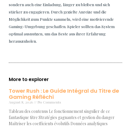
sondern auch eine Einladung, länger zu bleiben und sich
stärker zu engagieren. Durch gezielte Anreize und die
Möglichkeit zum Punkte sammeln, wird eine motivierende
Gaming-Umgebung geschaffen. Spieler sollten das System
optimal ausnutzen, um das Beste aus ihrer Erfahrung
herauszuholen.
More to explorer
Tower Rush : Le Guide Intégral du Titre de
Gaming Réfléchi
August 8, 2026
No Comments
Tableau des contenus Le fonctionnement singulier de ce
fantastique titre Stratégies gagnantes et gestion du danger
Maîtriser les coefficients évolutifs Données analytiques