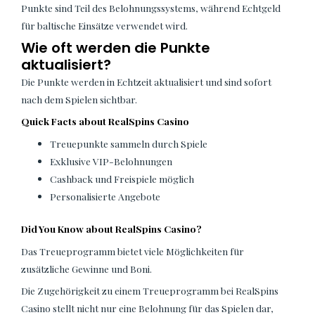
Punkte sind Teil des Belohnungssystems, während Echtgeld
für baltische Einsätze verwendet wird.
Wie oft werden die Punkte
aktualisiert?
Die Punkte werden in Echtzeit aktualisiert und sind sofort
nach dem Spielen sichtbar.
Quick Facts about RealSpins Casino
Treuepunkte sammeln durch Spiele
Exklusive VIP-Belohnungen
Cashback und Freispiele möglich
Personalisierte Angebote
Did You Know about RealSpins Casino?
Das Treueprogramm bietet viele Möglichkeiten für
zusätzliche Gewinne und Boni.
Die Zugehörigkeit zu einem Treueprogramm bei RealSpins
Casino stellt nicht nur eine Belohnung für das Spielen dar,