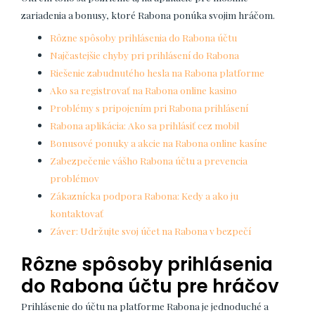
zariadenia a bonusy, ktoré Rabona ponúka svojim hráčom.
Rôzne spôsoby prihlásenia do Rabona účtu
Najčastejšie chyby pri prihlásení do Rabona
Riešenie zabudnutého hesla na Rabona platforme
Ako sa registrovať na Rabona online kasino
Problémy s pripojením pri Rabona prihlásení
Rabona aplikácia: Ako sa prihlásiť cez mobil
Bonusové ponuky a akcie na Rabona online kasíne
Zabezpečenie vášho Rabona účtu a prevencia
problémov
Zákaznícka podpora Rabona: Kedy a ako ju
kontaktovať
Záver: Udržujte svoj účet na Rabona v bezpečí
Rôzne spôsoby prihlásenia
do Rabona účtu pre hráčov
Prihlásenie do účtu na platforme Rabona je jednoduché a