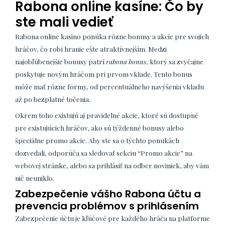
Rabona online kasíne: Čo by
ste mali vedieť
Rabona online kasino ponúka rôzne bonusy a akcie pre svojich
hráčov, čo robí hranie ešte atraktívnejším. Medzi
najobľúbenejšie bonusy patrí
rabona bonus
, ktorý sa zvyčajne
poskytuje novým hráčom pri prvom vklade. Tento bonus
môže mať rôzne formy, od percentuálneho navýšenia vkladu
až po bezplatné točenia.
Okrem toho existujú aj pravidelné akcie, ktoré sú dostupné
pre existujúcich hráčov, ako sú týždenné bonusy alebo
špeciálne promo akcie. Aby ste sa o týchto ponukách
dozvedali, odporúča sa sledovať sekciu “Promo akcie” na
webovej stránke, alebo sa prihlásiť na odber noviniek, aby vám
nič neuniklo.
Zabezpečenie vášho Rabona účtu a
prevencia problémov s prihlásením
Zabezpečenie účtu je kľúčové pre každého hráča na platforme