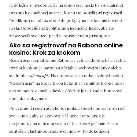
Je dôležité si uvedomiť, že na obnovenie hesla by ste mali mať
prístup k e-mailovej adrese, ktorú ste použili pri registrácii.
Po kliknutí na odkaz obdržíte pokyny na nastavenie nového
hesla. Odporúča sa zvoliť silné a jedinečné heslo, aby ste
zabezpečili svoj účet pred neoprávneným prístupom.
Ako sa registrovať na Rabona online
kasino: Krok za krokom
Registrácia na platforme Rabona je veľmi jednoduchá a rýchla.
Prvým krokom je návšteva oficiálnej webovej stránky alebo
stiahnutie
rabona apk
. Na domovskej stránke nájdete tlačidlo
“Registrácia”, na ktoré treba kliknúť a vyplniť potrebné údaje,
ako sú meno, e-mail, a heslo. Dôležité je tiež zadať bonusový
kód, ak nejaký máte.
Po vyplnení registračného formulára budete musieť potvrdiť
svoj e-mail, aby sa aktivoval váš účet. Tento krok je
nevyhnutný na ochranu vášho účtu a zabezpečenie, že ste
skutočne vlastníkom zadaných údajov. Po dokončení