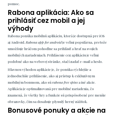
pomoc.
Rabona aplikácia: Ako sa
prihlásiť cez mobil a jej
výhody
Rabona ponúka mobilnú aplikáciu, ktorá je dostupná pre iOS
aj Android.
Rabona app for android
je veľmi populárna, pretože
umožňuje hráčom pohodlne sa prihlásiť a hrať na svojich
mobilných zariadeniach. Prihlásenie cez aplikáciu je veľmi
podobné ako na webovej stránke, stačí zadať e-mail a heslo.
Hlavnou výhodou aplikácie je, že ponúka rýchlejšie a
jednoduchšie prihlásenie, ako aj prístup k exkluzívnym
mobilným bonusom, ako sú
rabona free spins
a iné akcie.
Aplikácia je optimalizovaná pre mobilné zariadenia, čo
znamená, že všetky hry a funkcie sú prispôsobené pre menšie
obrazovky, čím sa dosahuje plynulý herný zážitok.
Bonusové ponuky a akcie na