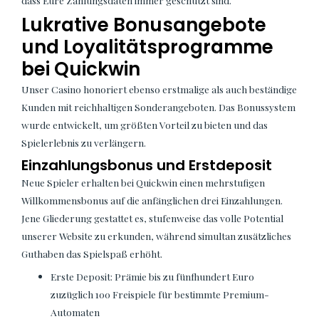
dass Eure Zahlungsdaten immer geschützt sind.
Lukrative Bonusangebote
und Loyalitätsprogramme
bei Quickwin
Unser Casino honoriert ebenso erstmalige als auch beständige
Kunden mit reichhaltigen Sonderangeboten. Das Bonussystem
wurde entwickelt, um größten Vorteil zu bieten und das
Spielerlebnis zu verlängern.
Einzahlungsbonus und Erstdeposit
Neue Spieler erhalten bei Quickwin einen mehrstufigen
Willkommensbonus auf die anfänglichen drei Einzahlungen.
Jene Gliederung gestattet es, stufenweise das volle Potential
unserer Website zu erkunden, während simultan zusätzliches
Guthaben das Spielspaß erhöht.
Erste Deposit: Prämie bis zu fünfhundert Euro
zuzüglich 100 Freispiele für bestimmte Premium-
Automaten