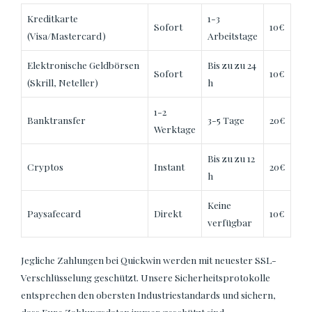
Kreditkarte
1-3
Sofort
10€
(Visa/Mastercard)
Arbeitstage
Elektronische Geldbörsen
Bis zu zu 24
Sofort
10€
(Skrill, Neteller)
h
1-2
Banktransfer
3-5 Tage
20€
Werktage
Bis zu zu 12
Cryptos
Instant
20€
h
Keine
Paysafecard
Direkt
10€
verfügbar
Jegliche Zahlungen bei Quickwin werden mit neuester SSL-
Verschlüsselung geschützt. Unsere Sicherheitsprotokolle
entsprechen den obersten Industriestandards und sichern,