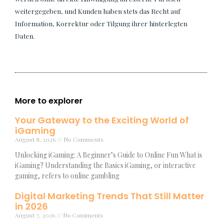
weitergegeben, und Kunden haben stets das Recht auf
Information, Korrektur oder Tilgung ihrer hinterlegten
Daten.
More to explorer
Your Gateway to the Exciting World of
iGaming
August 8, 2026
No Comments
Unlocking iGaming: A Beginner’s Guide to Online Fun What is
iGaming? Understanding the Basics iGaming, or interactive
gaming, refers to online gambling
Digital Marketing Trends That Still Matter
in 2026
August 7, 2026
No Comments