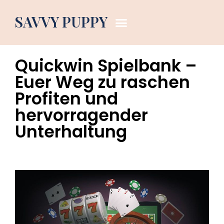
Dog Blog
SAVVY PUPPY
June 17, 2026
2:15 pm
Quickwin Spielbank –
Euer Weg zu raschen
Profiten und
hervorragender
Unterhaltung