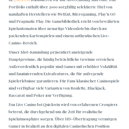
Portfolio enthält über 2000 sorgfältig selektierte Titel von
namhaften Herstellern wie NetEnt, Microgaming, Play’n GO
und Pragmatic Play. Die Gamebibliothek reicht von bewährten
Spielautomaten über neuartige Videoslots bis durch zu
packenden Kartenspielen und einem authentischen Live-
Casino-Bereich.
Unser Slot-Sammlung präsentiert ansteigende
Hauptgewinne, die häufig beträchtliche Gewinne erreichen.
Außerordentlich populär sind Games mit erhöhter Volatilität
und faszinierenden Extrafeatures, die für aufregende
Spielerlebnisse garantieren. Für Fans klassischer Casinospiele
sind verfügbar viele Varianten von Roulette, Blackjack,
Baccarat und Poker zur Verfügung.
Das Live Casino bei Quickwin wird von erfahrenen Croupiers
betreut, die durchgehend um die Zeit für realistische
Spielatmosphäre sorgen. Über HD-Übertragung vermögen
Gamer in Realzeit an den digitalen Casinotischen Position