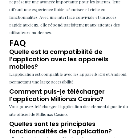
représente une avancée importante pour les joueurs, leur
offrant une expérience fluide, sécurisée et riche en
fonctionnalités. Avec une interface conviviale et un accès
rapide aux jeux, elle répond parfaitement aux attentes des
utilisateurs modernes.
FAQ
Quelle est la compatibilité de
l’application avec les appareils
mobiles?
L’application est compatible avec les appareils iOS et Android,
permettant une large accessibilité.
Comment puis-je télécharger
l’application Millionzs Casino?
Vous pouvez télécharger l’application directement à partir du
site officiel de Millionzs Casino.
Quelles sont les principales
fonctionnalités de l’application?