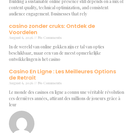
Building a sustainable online presence still depends on a mix of
content quality, technical optimization, and consistent
audience engagement. Businesses that rely
casino zonder cruks: Ontdek de
Voordelen
August 6, 2026
No Comments
In de wereld van online gokken zijn er tal van opties
beschikbaar, maar een van de meest opmerkelijke
ontwikkelingen is het casino
Casino En Ligne : Les Meilleures Options
de Retrait
August 6, 2026
No Comments
Le monde des casinos en ligne a connu une véritable révolution
ces dernières années, attirant des millions de joueurs grâce à
leur