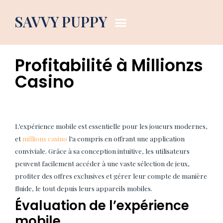
Dog Blog
SAVVY PUPPY
June 25, 2026
9:40 pm
Profitabilité à Millionzs
Casino
L’expérience mobile est essentielle pour les joueurs modernes,
et
millions casino
l’a compris en offrant une application
conviviale. Grâce à sa conception intuitive, les utilisateurs
peuvent facilement accéder à une vaste sélection de jeux,
profiter des offres exclusives et gérer leur compte de manière
fluide, le tout depuis leurs appareils mobiles.
Évaluation de l’expérience
mobile