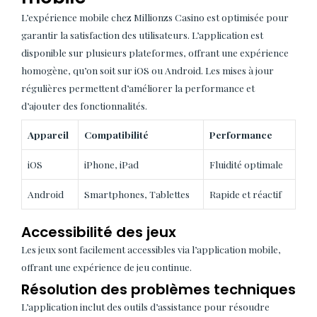
L’expérience mobile chez Millionzs Casino est optimisée pour
garantir la satisfaction des utilisateurs. L’application est
disponible sur plusieurs plateformes, offrant une expérience
homogène, qu’on soit sur iOS ou Android. Les mises à jour
régulières permettent d’améliorer la performance et
d’ajouter des fonctionnalités.
Appareil
Compatibilité
Performance
iOS
iPhone, iPad
Fluidité optimale
Android
Smartphones, Tablettes
Rapide et réactif
Accessibilité des jeux
Les jeux sont facilement accessibles via l’application mobile,
offrant une expérience de jeu continue.
Résolution des problèmes techniques
L’application inclut des outils d’assistance pour résoudre