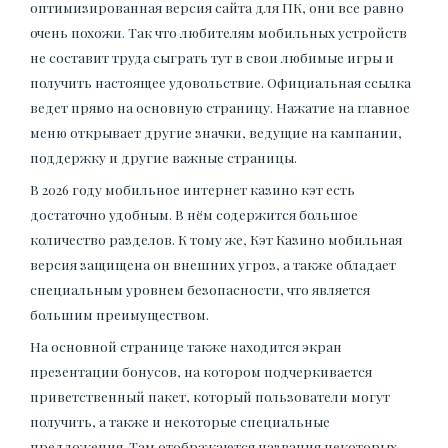
оптимизированная версия сайта для ПК, они все равно
очень похожи. Так что любителям мобильных устройств
не составит труда сыграть тут в свои любимые игры и
получить настоящее удовольствие. Официальная ссылка
ведет прямо на основную страницу. Нажатие на главное
меню открывает другие значки, ведущие на кампании,
поддержку и другие важные страницы.
В 2026 году мобильное интернет казино кэт есть
достаточно удобным. В нём содержится большое
количество разделов. К тому же, Кэт Казино мобильная
версия защищена он внешних угроз, а также обладает
специальным уровнем безопасности, что является
большим преимуществом.
На основной странице также находится экран
презентации бонусов, на котором подчеркивается
приветственный пакет, который пользователи могут
получить, а также и некоторые специальные
предложения. Там отображаются названия некоторых