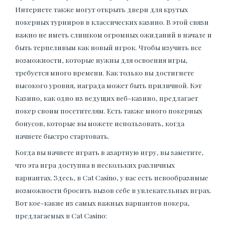
Интернете также могут открыть двери для крутых
покерных турниров в классических казино. В этой связи
важно не иметь слишком огромных ожиданий в начале и
быть терпеливым как новый игрок. Чтобы изучить все
возможности, которые нужны для освоения игры,
требуется много времени. Как только вы достигнете
высокого уровня, награда может быть приличной. Кэт
Казино, как одно из ведущих веб-казино, предлагает
покер своим посетителям. Есть также много покерных
бонусов, которые вы можете использовать, когда
начнете быстро стартовать.
Когда вы начнете играть в азартную игру, вы заметите,
что эта игра доступна в нескольких различных
вариантах. Здесь, в Cat Casino, у вас есть невообразимые
возможности бросить вызов себе в увлекательных играх.
Вот кое-какие из самых важных вариантов покера,
предлагаемых в Cat Casino: