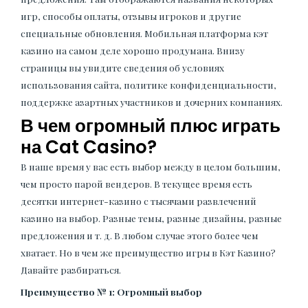
игр, способы оплаты, отзывы игроков и другие
специальные обновления. Мобильная платформа кэт
казино на самом деле хорошо продумана. Внизу
страницы вы увидите сведения об условиях
использования сайта, политике конфиденциальности,
поддержке азартных участников и дочерних компаниях.
В чем огромный плюс играть
на Cat Casino?
В наше время у вас есть выбор между в целом большим,
чем просто парой вендеров. В текущее время есть
десятки интернет-казино с тысячами развлечений
казино на выбор. Разные темы, разные дизайны, разные
предложения и т. д. В любом случае этого более чем
хватает. Но в чем же преимущество игры в Кэт Казино?
Давайте разбираться.
Преимущество № 1: Огромный выбор