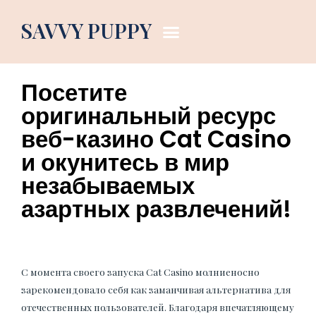
Dog Blog
SAVVY PUPPY
June 29, 2026
1:52 am
Посетите
оригинальный ресурс
веб-казино Cat Casino
и окунитесь в мир
незабываемых
азартных развлечений!
С момента своего запуска Cat Casino молниеносно
зарекомендовало себя как заманчивая альтернатива для
отечественных пользователей. Благодаря впечатляющему