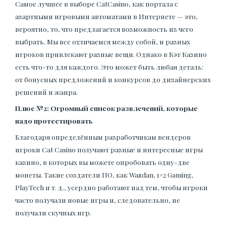
Самое лучшее в выборе CatCasino, как портала с
азартными игровыми автоматами в Интернете — это,
вероятно, то, что предлагается возможность из чего
выбрать. Мы все отличаемся между собой, и разных
игроков привлекают разные вещи. Однако в Кэт Казино
есть что-то для каждого. Это может быть любая деталь:
от бонусных предложений и конкурсов до дизайнерских
решений и жанра.
Плюс №2: Огромный список развлечений, которые
надо протестировать
Благодаря определённым разработчикам вендеров
игроки Cat Casino получают разные и интересные игры
казино, в которых вы можете опробовать одну-две
монеты. Такие создатели ПО, как Wazdan, 1×2 Gaming,
PlayTech и т. д., усердно работают над тем, чтобы игроки
часто получали новые игры и, следовательно, не
получали скучных игр.