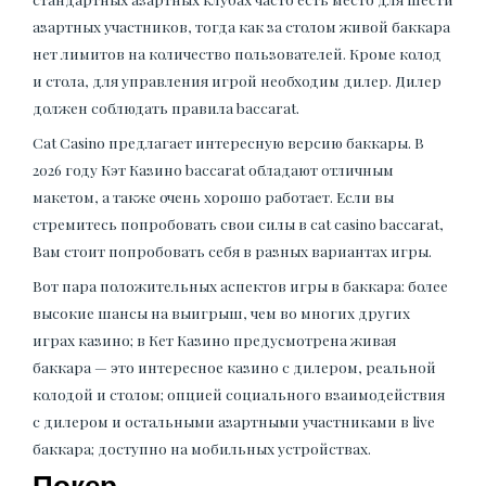
азартных участников, тогда как за столом живой баккара
нет лимитов на количество пользователей. Кроме колод
и стола, для управления игрой необходим дилер. Дилер
должен соблюдать правила baccarat.
Cat Casino предлагает интересную версию баккары. В
2026 году Кэт Казино baccarat обладают отличным
макетом, а также очень хорошо работает. Если вы
стремитесь попробовать свои силы в cat casino baccarat,
Вам стоит попробовать себя в разных вариантах игры.
Вот пара положительных аспектов игры в баккара: более
высокие шансы на выигрыш, чем во многих других
играх казино; в Кет Казино предусмотрена живая
баккара — это интересное казино с дилером, реальной
колодой и столом; опцией социального взаимодействия
с дилером и остальными азартными участниками в live
баккара; доступно на мобильных устройствах.
Покер