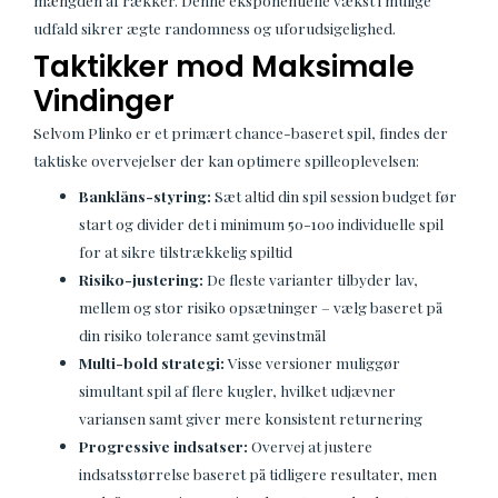
mængden af rækker. Denne eksponentielle vækst i mulige
udfald sikrer ægte randomness og uforudsigelighed.
Taktikker mod Maksimale
Vindinger
Selvom Plinko er et primært chance-baseret spil, findes der
taktiske overvejelser der kan optimere spilleoplevelsen:
Banklåns-styring:
Sæt altid din spil session budget før
start og divider det i minimum 50-100 individuelle spil
for at sikre tilstrækkelig spiltid
Risiko-justering:
De fleste varianter tilbyder lav,
mellem og stor risiko opsætninger – vælg baseret på
din risiko tolerance samt gevinstmål
Multi-bold strategi:
Visse versioner muliggør
simultant spil af flere kugler, hvilket udjævner
variansen samt giver mere konsistent returnering
Progressive indsatser:
Overvej at justere
indsatsstørrelse baseret på tidligere resultater, men