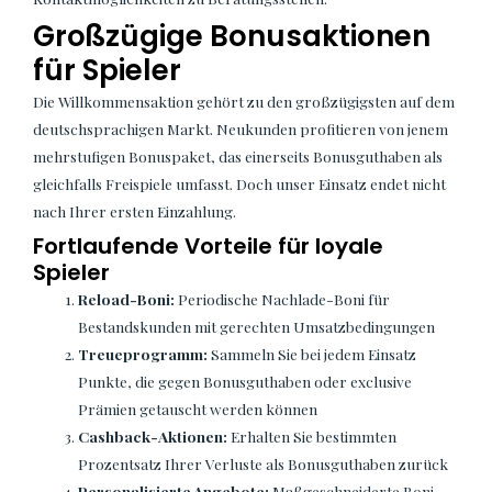
Großzügige Bonusaktionen
für Spieler
Die Willkommensaktion gehört zu den großzügigsten auf dem
deutschsprachigen Markt. Neukunden profitieren von jenem
mehrstufigen Bonuspaket, das einerseits Bonusguthaben als
gleichfalls Freispiele umfasst. Doch unser Einsatz endet nicht
nach Ihrer ersten Einzahlung.
Fortlaufende Vorteile für loyale
Spieler
Reload-Boni:
Periodische Nachlade-Boni für
Bestandskunden mit gerechten Umsatzbedingungen
Treueprogramm:
Sammeln Sie bei jedem Einsatz
Punkte, die gegen Bonusguthaben oder exclusive
Prämien getauscht werden können
Cashback-Aktionen:
Erhalten Sie bestimmten
Prozentsatz Ihrer Verluste als Bonusguthaben zurück
Personalisierte Angebote:
Maßgeschneiderte Boni