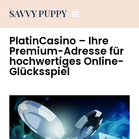
Dog Blog
SAVVY PUPPY
May 26, 2026
3:02 pm
PlatinCasino – Ihre
Premium-Adresse für
hochwertiges Online-
Glücksspiel