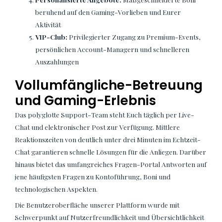
beruhend auf den Gaming-Vorlieben und Eurer
Aktivität
VIP-Club:
Privilegierter Zugang zu Premium-Events,
persönlichen Account-Managern und schnelleren
Auszahlungen
Vollumfängliche-Betreuung
und Gaming-Erlebnis
Das polyglotte Support-Team steht Euch täglich per Live-
Chat und elektronischer Post zur Verfügung. Mittlere
Reaktionszeiten von deutlich unter drei Minuten im Echtzeit-
Chat garantieren schnelle Lösungen für die Anliegen. Darüber
hinaus bietet das umfangreiches Fragen-Portal Antworten auf
jene häufigsten Fragen zu Kontoführung, Boni und
technologischen Aspekten.
Die Benutzeroberfläche unserer Plattform wurde mit
Schwerpunkt auf Nutzerfreundlichkeit und Übersichtlichkeit