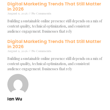
Digital Marketing Trends That Still Matter
in 2026
August 9, 2026
No Comments
Building a sustainable online presence still depends on a mix of
content quality, technical optimization, and consistent
audience engagement. Businesses that rely
Digital Marketing Trends That Still Matter
in 2026
August 9, 2026
No Comments
Building a sustainable online presence still depends on a mix of
content quality, technical optimization, and consistent
audience engagement. Businesses that rely
Ian Wu