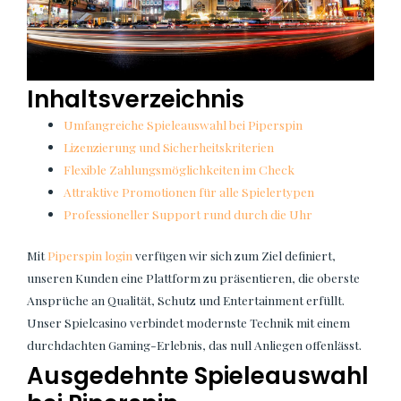
Inhaltsverzeichnis
Umfangreiche Spieleauswahl bei Piperspin
Lizenzierung und Sicherheitskriterien
Flexible Zahlungsmöglichkeiten im Check
Attraktive Promotionen für alle Spielertypen
Professioneller Support rund durch die Uhr
Mit
Piperspin login
verfügen wir sich zum Ziel definiert,
unseren Kunden eine Plattform zu präsentieren, die oberste
Ansprüche an Qualität, Schutz und Entertainment erfüllt.
Unser Spielcasino verbindet modernste Technik mit einem
durchdachten Gaming-Erlebnis, das null Anliegen offenlässt.
Ausgedehnte Spieleauswahl