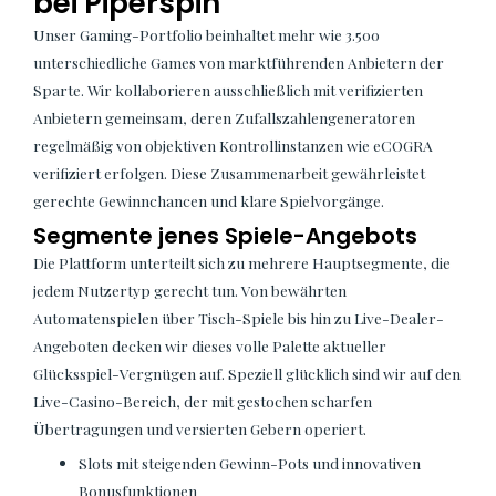
bei Piperspin
Unser Gaming-Portfolio beinhaltet mehr wie 3.500
unterschiedliche Games von marktführenden Anbietern der
Sparte. Wir kollaborieren ausschließlich mit verifizierten
Anbietern gemeinsam, deren Zufallszahlengeneratoren
regelmäßig von objektiven Kontrollinstanzen wie eCOGRA
verifiziert erfolgen. Diese Zusammenarbeit gewährleistet
gerechte Gewinnchancen und klare Spielvorgänge.
Segmente jenes Spiele-Angebots
Die Plattform unterteilt sich zu mehrere Hauptsegmente, die
jedem Nutzertyp gerecht tun. Von bewährten
Automatenspielen über Tisch-Spiele bis hin zu Live-Dealer-
Angeboten decken wir dieses volle Palette aktueller
Glücksspiel-Vergnügen auf. Speziell glücklich sind wir auf den
Live-Casino-Bereich, der mit gestochen scharfen
Übertragungen und versierten Gebern operiert.
Slots mit steigenden Gewinn-Pots und innovativen
Bonusfunktionen