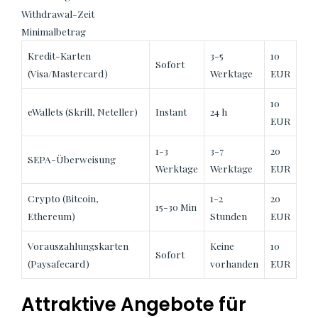
Withdrawal-Zeit
Minimalbetrag
Kredit-Karten
3-5
10
Sofort
(Visa/Mastercard)
Werktage
EUR
10
eWallets (Skrill, Neteller)
Instant
24 h
EUR
1-3
3-7
20
SEPA-Überweisung
Werktage
Werktage
EUR
Crypto (Bitcoin,
1-2
20
15-30 Min
Ethereum)
Stunden
EUR
Vorauszahlungskarten
Keine
10
Sofort
(Paysafecard)
vorhanden
EUR
Attraktive Angebote für