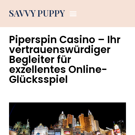
Dog Blog
SAVVY PUPPY
May 20, 2026
3:40 pm
Piperspin Casino – Ihr
vertrauenswürdiger
Begleiter für
exzellentes Online-
Glücksspiel