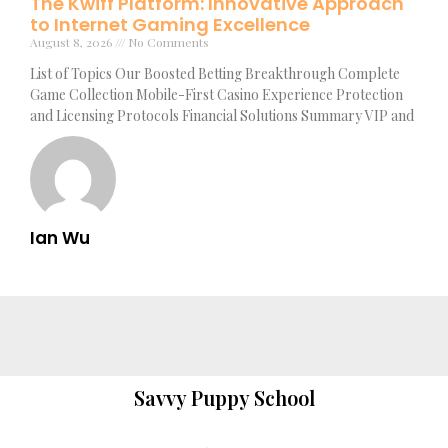
The Kwiff Platform: Innovative Approach
to Internet Gaming Excellence
August 8, 2026
No Comments
List of Topics Our Boosted Betting Breakthrough Complete
Game Collection Mobile-First Casino Experience Protection
and Licensing Protocols Financial Solutions Summary VIP and
Ian Wu
Savvy Puppy School