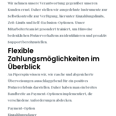
Wir nehmen unsere Verantwortung gegenüber unseren
Kunden ernst. Daher stellen wir ausgedehnte Instrumente zur
Selbstkontrolle zur Verfügung, hierunter Einzahlungslimits,
Zeit-Limits und Self-Exclusion-Optionen. Unser
Mitarbeiterteam ist gesondert trainiert, um Hinweise
bedenklichen Nutzerverhaltens zu identifizieren und proaktiv
Support bereitzustellen.
Flexible
Zahlungsmöglichkeiten im
Überblick
An Piperspin wissen wir, wie rasche und abgesicherte
Überweisungen ausschlaggebend für ein positives
Nutzererlebnis darstellen. Daher haben man ein breites
Bandbreite an Payment-Optionen implementiert, die
verschiedene Anforderungen abdecken.
Payment-Option
Einzahlungsdauer