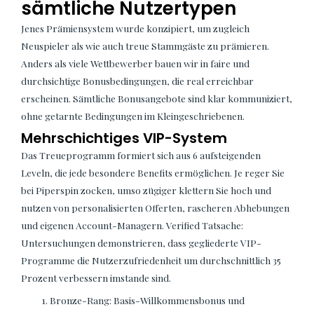
sämtliche Nutzertypen
Jenes Prämiensystem wurde konzipiert, um zugleich
Neuspieler als wie auch treue Stammgäste zu prämieren.
Anders als viele Wettbewerber bauen wir in faire und
durchsichtige Bonusbedingungen, die real erreichbar
erscheinen. Sämtliche Bonusangebote sind klar kommuniziert,
ohne getarnte Bedingungen im Kleingeschriebenen.
Mehrschichtiges VIP-System
Das Treueprogramm formiert sich aus 6 aufsteigenden
Leveln, die jede besondere Benefits ermöglichen. Je reger Sie
bei Piperspin zocken, umso zügiger klettern Sie hoch und
nutzen von personalisierten Offerten, rascheren Abhebungen
und eigenen Account-Managern. Verified Tatsache:
Untersuchungen demonstrieren, dass gegliederte VIP-
Programme die Nutzerzufriedenheit um durchschnittlich 35
Prozent verbessern imstande sind.
Bronze-Rang: Basis-Willkommensbonus und