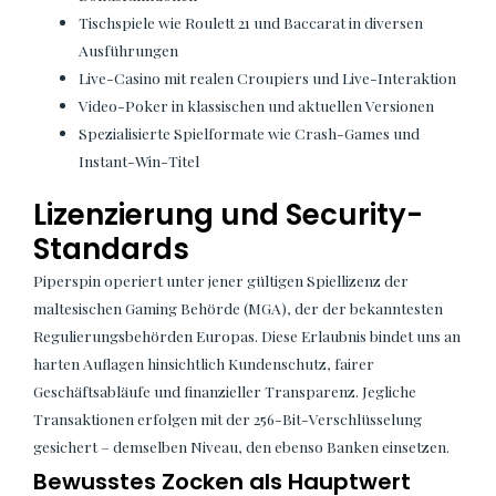
Tischspiele wie Roulett 21 und Baccarat in diversen
Ausführungen
Live-Casino mit realen Croupiers und Live-Interaktion
Video-Poker in klassischen und aktuellen Versionen
Spezialisierte Spielformate wie Crash-Games und
Instant-Win-Titel
Lizenzierung und Security-
Standards
Piperspin operiert unter jener gültigen Spiellizenz der
maltesischen Gaming Behörde (MGA), der der bekanntesten
Regulierungsbehörden Europas. Diese Erlaubnis bindet uns an
harten Auflagen hinsichtlich Kundenschutz, fairer
Geschäftsabläufe und finanzieller Transparenz. Jegliche
Transaktionen erfolgen mit der 256-Bit-Verschlüsselung
gesichert – demselben Niveau, den ebenso Banken einsetzen.
Bewusstes Zocken als Hauptwert