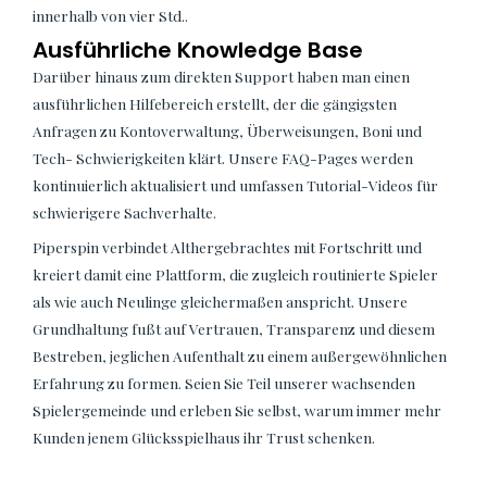
innerhalb von vier Std..
Ausführliche Knowledge Base
Darüber hinaus zum direkten Support haben man einen
ausführlichen Hilfebereich erstellt, der die gängigsten
Anfragen zu Kontoverwaltung, Überweisungen, Boni und
Tech- Schwierigkeiten klärt. Unsere FAQ-Pages werden
kontinuierlich aktualisiert und umfassen Tutorial-Videos für
schwierigere Sachverhalte.
Piperspin verbindet Althergebrachtes mit Fortschritt und
kreiert damit eine Plattform, die zugleich routinierte Spieler
als wie auch Neulinge gleichermaßen anspricht. Unsere
Grundhaltung fußt auf Vertrauen, Transparenz und diesem
Bestreben, jeglichen Aufenthalt zu einem außergewöhnlichen
Erfahrung zu formen. Seien Sie Teil unserer wachsenden
Spielergemeinde und erleben Sie selbst, warum immer mehr
Kunden jenem Glücksspielhaus ihr Trust schenken.