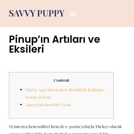
Dog Blog
SAVVY PUPPY
June 30, 2026
1:02 pm
Pinup’ın Artıları ve
Eksileri
Content
PinUp App İncelemesi: Mobildeki Kullanıcı
Dostu Arayüz
American Roulette Oyun
Oyuncuya hem sohbet hem de e-posta yoluyla Türkçe olarak
cevap verilecektir. Soru derhal ve projenin gerçek bir