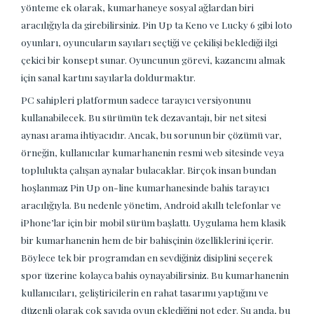
yönteme ek olarak, kumarhaneye sosyal ağlardan biri
aracılığıyla da girebilirsiniz. Pin Up ta Keno ve Lucky 6 gibi loto
oyunları, oyuncuların sayıları seçtiği ve çekilişi beklediği ilgi
çekici bir konsept sunar. Oyuncunun görevi, kazancını almak
için sanal kartını sayılarla doldurmaktır.
PC sahipleri platformun sadece tarayıcı versiyonunu
kullanabilecek. Bu sürümün tek dezavantajı, bir net sitesi
aynası arama ihtiyacıdır. Ancak, bu sorunun bir çözümü var,
örneğin, kullanıcılar kumarhanenin resmi web sitesinde veya
toplulukta çalışan aynalar bulacaklar. Birçok insan bundan
hoşlanmaz Pin Up on-line kumarhanesinde bahis tarayıcı
aracılığıyla. Bu nedenle yönetim, Android akıllı telefonlar ve
iPhone’lar için bir mobil sürüm başlattı. Uygulama hem klasik
bir kumarhanenin hem de bir bahisçinin özelliklerini içerir.
Böylece tek bir programdan en sevdiğiniz disiplini seçerek
spor üzerine kolayca bahis oynayabilirsiniz. Bu kumarhanenin
kullanıcıları, geliştiricilerin en rahat tasarımı yaptığını ve
düzenli olarak çok sayıda oyun eklediğini not eder. Şu anda, bu