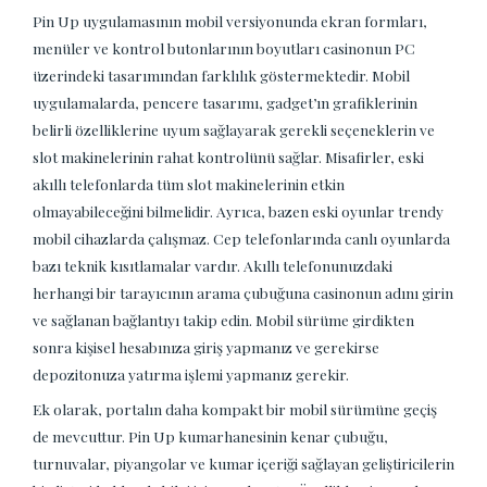
Pin Up uygulamasının mobil versiyonunda ekran formları,
menüler ve kontrol butonlarının boyutları casinonun PC
üzerindeki tasarımından farklılık göstermektedir. Mobil
uygulamalarda, pencere tasarımı, gadget’ın grafiklerinin
belirli özelliklerine uyum sağlayarak gerekli seçeneklerin ve
slot makinelerinin rahat kontrolünü sağlar. Misafirler, eski
akıllı telefonlarda tüm slot makinelerinin etkin
olmayabileceğini bilmelidir. Ayrıca, bazen eski oyunlar trendy
mobil cihazlarda çalışmaz. Cep telefonlarında canlı oyunlarda
bazı teknik kısıtlamalar vardır. Akıllı telefonunuzdaki
herhangi bir tarayıcının arama çubuğuna casinonun adını girin
ve sağlanan bağlantıyı takip edin. Mobil sürüme girdikten
sonra kişisel hesabınıza giriş yapmanız ve gerekirse
depozitonuza yatırma işlemi yapmanız gerekir.
Ek olarak, portalın daha kompakt bir mobil sürümüne geçiş
de mevcuttur. Pin Up kumarhanesinin kenar çubuğu,
turnuvalar, piyangolar ve kumar içeriği sağlayan geliştiricilerin