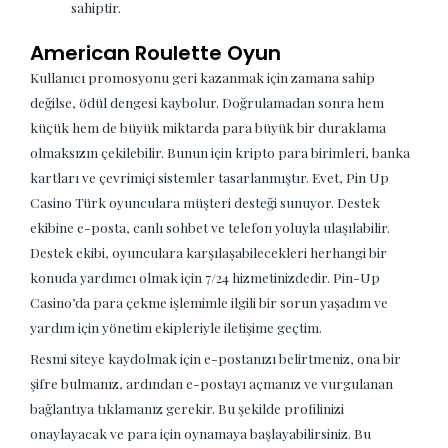
sahiptir.
American Roulette Oyun
Kullanıcı promosyonu geri kazanmak için zamana sahip
değilse, ödül dengesi kaybolur. Doğrulamadan sonra hem
küçük hem de büyük miktarda para büyük bir duraklama
olmaksızın çekilebilir. Bunun için kripto para birimleri, banka
kartları ve çevrimiçi sistemler tasarlanmıştır. Evet, Pin Up
Casino Türk oyunculara müşteri desteği sunuyor. Destek
ekibine e-posta, canlı sohbet ve telefon yoluyla ulaşılabilir.
Destek ekibi, oyunculara karşılaşabilecekleri herhangi bir
konuda yardımcı olmak için 7/24 hizmetinizdedir. Pin-Up
Casino’da para çekme işlemimle ilgili bir sorun yaşadım ve
yardım için yönetim ekipleriyle iletişime geçtim.
Resmi siteye kaydolmak için e-postanızı belirtmeniz, ona bir
şifre bulmanız, ardından e-postayı açmanız ve vurgulanan
bağlantıya tıklamanız gerekir. Bu şekilde profilinizi
onaylayacak ve para için oynamaya başlayabilirsiniz. Bu