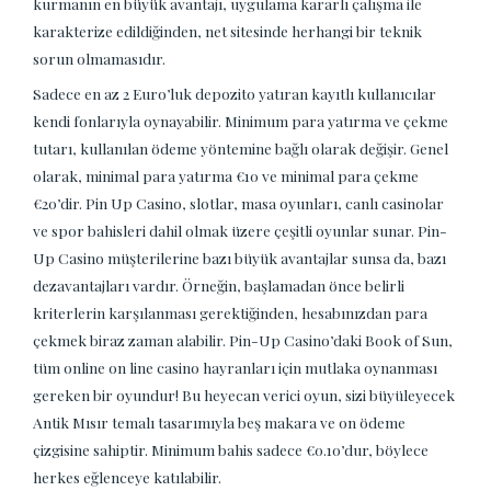
kurmanın en büyük avantajı, uygulama kararlı çalışma ile
karakterize edildiğinden, net sitesinde herhangi bir teknik
sorun olmamasıdır.
Sadece en az 2 Euro’luk depozito yatıran kayıtlı kullanıcılar
kendi fonlarıyla oynayabilir. Minimum para yatırma ve çekme
tutarı, kullanılan ödeme yöntemine bağlı olarak değişir. Genel
olarak, minimal para yatırma €10 ve minimal para çekme
€20’dir. Pin Up Casino, slotlar, masa oyunları, canlı casinolar
ve spor bahisleri dahil olmak üzere çeşitli oyunlar sunar. Pin-
Up Casino müşterilerine bazı büyük avantajlar sunsa da, bazı
dezavantajları vardır. Örneğin, başlamadan önce belirli
kriterlerin karşılanması gerektiğinden, hesabınızdan para
çekmek biraz zaman alabilir. Pin-Up Casino’daki Book of Sun,
tüm online on line casino hayranları için mutlaka oynanması
gereken bir oyundur! Bu heyecan verici oyun, sizi büyüleyecek
Antik Mısır temalı tasarımıyla beş makara ve on ödeme
çizgisine sahiptir. Minimum bahis sadece €0.10’dur, böylece
herkes eğlenceye katılabilir.