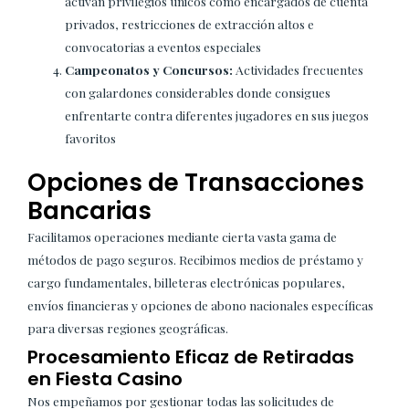
activan privilegios únicos como encargados de cuenta
privados, restricciones de extracción altos e
convocatorias a eventos especiales
Campeonatos y Concursos:
Actividades frecuentes
con galardones considerables donde consigues
enfrentarte contra diferentes jugadores en sus juegos
favoritos
Opciones de Transacciones
Bancarias
Facilitamos operaciones mediante cierta vasta gama de
métodos de pago seguros. Recibimos medios de préstamo y
cargo fundamentales, billeteras electrónicas populares,
envíos financieras y opciones de abono nacionales específicas
para diversas regiones geográficas.
Procesamiento Eficaz de Retiradas
en Fiesta Casino
Nos empeñamos por gestionar todas las solicitudes de