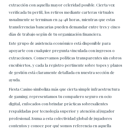
extracción con aquella mayor celeridad posible. Cierta vez
verificada tu perfil, los retiros mediante carteras virtuales
usualmente se terminan en 24-48 horas, mientras que estas
transferencias bancarias pueden demandar entre tres y cinco
días de trabajo según de tu organización financiera.
Este grupo de asistencia económico está disponible para
apoyarte con cualquier pregunta vinculada con ingresos o
extracciones. Conservamos políticas transparentes sin cobros
encubiertos, y cada la registro pertinente sobre topes y plazos
de gestión está claramente detallada en nuestra sección de
ayuda.
Fiesta Casino simboliza más que cierta simple infraestructura
de gaming; representamos tu compañero seguro en ocio
digital, enfocados con brindar prácticas sobresalientes
respaldadas por tecnología superior y atención al jugador
profesional. Suma a esta colectividad global de jugadores
contentos y conoce por qué somos referencia en aquella