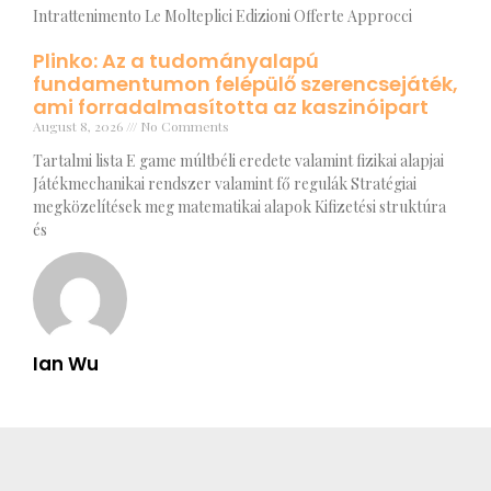
Intrattenimento Le Molteplici Edizioni Offerte Approcci
Plinko: Az a tudományalapú
fundamentumon felépülő szerencsejáték,
ami forradalmasította az kaszinóipart
August 8, 2026
No Comments
Tartalmi lista E game múltbéli eredete valamint fizikai alapjai
Játékmechanikai rendszer valamint fő regulák Stratégiai
megközelítések meg matematikai alapok Kifizetési struktúra
és
Ian Wu