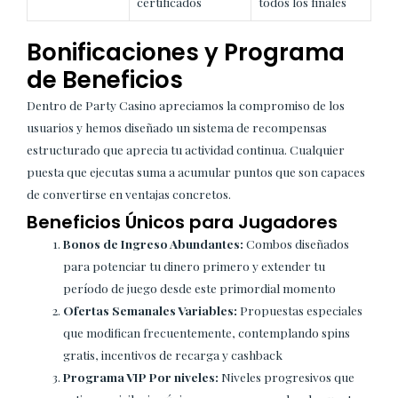
certificados
todos los finales
Bonificaciones y Programa
de Beneficios
Dentro de Party Casino apreciamos la compromiso de los
usuarios y hemos diseñado un sistema de recompensas
estructurado que aprecia tu actividad continua. Cualquier
puesta que ejecutas suma a acumular puntos que son capaces
de convertirse en ventajas concretos.
Beneficios Únicos para Jugadores
Bonos de Ingreso Abundantes:
Combos diseñados
para potenciar tu dinero primero y extender tu
período de juego desde este primordial momento
Ofertas Semanales Variables:
Propuestas especiales
que modifican frecuentemente, contemplando spins
gratis, incentivos de recarga y cashback
Programa VIP Por niveles:
Niveles progresivos que