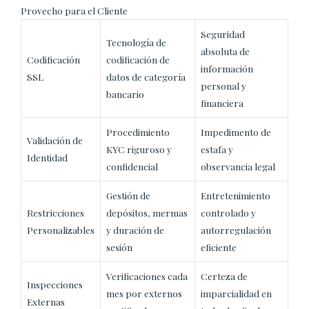
Provecho para el Cliente
Seguridad
Tecnología de
absoluta de
Codificación
codificación de
información
SSL
datos de categoría
personal y
bancario
financiera
Procedimiento
Impedimento de
Validación de
KYC riguroso y
estafa y
Identidad
confidencial
observancia legal
Gestión de
Entretenimiento
Restricciones
depósitos, mermas
controlado y
Personalizables
y duración de
autorregulación
sesión
eficiente
Verificaciones cada
Certeza de
Inspecciones
mes por externos
imparcialidad en
Externas