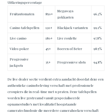
Uitkeringspercentage
Megaways
Fruitautomaten
850+
96.2%
gokkasten
Casino tafelspellen
120+
Blackjack varianten
99.1%
Live casino
180+
Live roulette
97.8%
Video poker
45+
Boeren of Beter
98.5%
Progressive
35+
Progressieve slots
94.8%
jackpots
De live dealer sectie verdient extra aandacht doordat deze een
authentieke casinobeleving verschaft met professionele
croupiers die in real-time met u praten. Deze tafelspellen
worden live gestreamd vanuit gespecialiseerde
opnamestudio’s met kwalitatief hoogstaande
cameratechnologie die meerdere camerahoeken verschaft