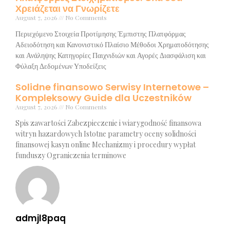
Χρειάζεται να Γνωρίζετε
August 7, 2026
No Comments
Περιεχόμενο Στοιχεία Προτίμησης Έμπιστης Πλατφόρμας
Αδειοδότηση και Κανονιστικό Πλαίσιο Μέθοδοι Χρηματοδότησης
και Ανάληψης Κατηγορίες Παιχνιδιών και Αγορές Διασφάλιση και
Φύλαξη Δεδομένων Υποδείξεις
Solidne finansowo Serwisy Internetowe –
Kompleksowy Guide dla Uczestników
August 7, 2026
No Comments
Spis zawartości Zabezpieczenie i wiarygodność finansowa
witryn hazardowych Istotne parametry oceny solidności
finansowej kasyn online Mechanizmy i procedury wypłat
funduszy Ograniczenia terminowe
admjl8paq