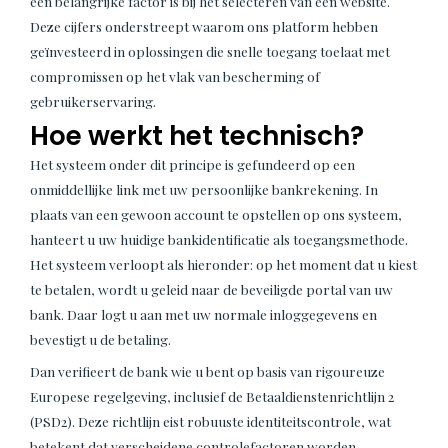
een belangrijke factor is bij het selecteren van een website.
Deze cijfers onderstreept waarom ons platform hebben
geïnvesteerd in oplossingen die snelle toegang toelaat met
compromissen op het vlak van bescherming of
gebruikerservaring.
Hoe werkt het technisch?
Het systeem onder dit principe is gefundeerd op een
onmiddellijke link met uw persoonlijke bankrekening. In
plaats van een gewoon account te opstellen op ons systeem,
hanteert u uw huidige bankidentificatie als toegangsmethode.
Het systeem verloopt als hieronder: op het moment dat u kiest
te betalen, wordt u geleid naar de beveiligde portal van uw
bank. Daar logt u aan met uw normale inloggegevens en
bevestigt u de betaling.
Dan verifieert de bank wie u bent op basis van rigoureuze
Europese regelgeving, inclusief de Betaaldienstenrichtlijn 2
(PSD2). Deze richtlijn eist robuuste identiteitscontrole, wat
betekent dat verscheidene controlefactoren worden