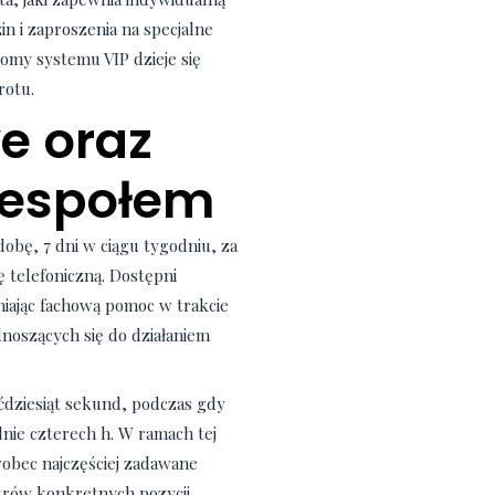
in i zaproszenia na specjalne
my systemu VIP dzieje się
rotu.
e oraz
zespołem
bę, 7 dni w ciągu tygodniu, za
ę telefoniczną. Dostępni
iając fachową pomoc w trakcie
noszących się do działaniem
ęćdziesiąt sekund, podczas gdy
nie czterech h. W ramach tej
wobec najczęściej zadawane
etrów konkretnych pozycji.