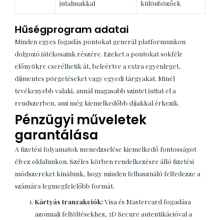
jutalmakkal
különbözőek
Hűségprogram adatai
Minden egyes fogadás pontokat generál platformunkon
dolgozó játékosaink részére. Ezeket a pontokat sokféle
előnyökre cserélhetik át, beleértve a extra egyenleget,
díjmentes pörgetéseket vagy egyedi tárgyakat. Minél
tevékenyebb valaki, annál magasabb szintet juttat el a
rendszerben, ami még kiemelkedőbb díjakkal érkezik.
Pénzügyi műveletek
garantálása
A fizetési folyamatok menedzselése kiemelkedő fontosságot
élvez oldalunkon. Széles körben rendelkezésre álló fizetési
módszereket kínálunk, hogy minden felhasználó felfedezze a
számára legmegfelelőbb formát.
Kártyás tranzakciók:
Visa és Mastercard fogadása
azonnali feltöltésekhez, 3D Secure autentikációval a