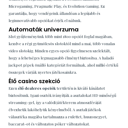
Microgaming, Pragmatic Play, és Evolution Gaming. Ez
garantálja, hogy vendégeink állandóan a legújabb és
leginnovatívabb opciókat érjék el nálunk.
Automaták univerzuma
Slot gyűjteményünk több mint 1800 opciót foglal magában,
kezdve a régi gyümölcsös slotoktól mind a mai, több vonalas
video slotokig. Minden egyes opció figyelmesen szelektált,
hogy a lehetséges legmagasabb élményt biztosítsa. A haladó
jackpot gépek önálló kategóriát formálnak, ahol millió értékű
összegek várják nyertes játékosainkra.
Élő casino szekció
Ezen
élő dealeres opciók
területén is kiváló kínálatot
biztosítunk. Igazi osztók irányítják a asztalokat HD minőségű
streaming-gel, így a valódi játékterem atmoszféráját
élvezhetik lakóhelyük kényelméből. A asztali játékok
választéka magába tartalmazza a rulettet, huszonegyet,
baccarat-ot és változatos póker változatokat.