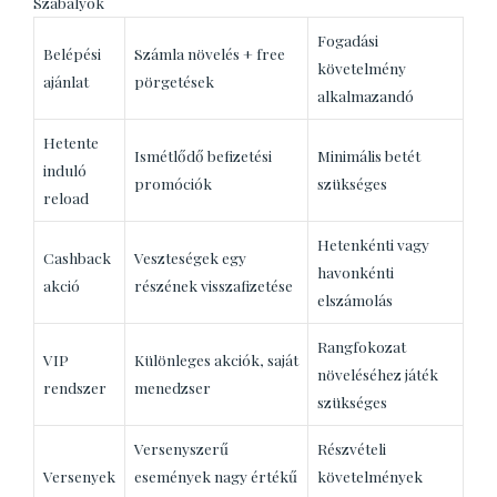
Szabályok
Fogadási
Belépési
Számla növelés + free
követelmény
ajánlat
pörgetések
alkalmazandó
Hetente
Ismétlődő befizetési
Minimális betét
induló
promóciók
szükséges
reload
Hetenkénti vagy
Cashback
Veszteségek egy
havonkénti
akció
részének visszafizetése
elszámolás
Rangfokozat
VIP
Különleges akciók, saját
növeléséhez játék
rendszer
menedzser
szükséges
Versenyszerű
Részvételi
Versenyek
események nagy értékű
követelmények