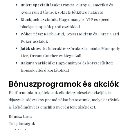
Rulett specialitások:
Francia, európai, amerikai és
gyors rulett típusok sokféle tétkötési határral
Blackjack asztalok:
Hagyományos, VIP és speed
blackjack opciók profi osztókkal
Póker rész:
Karibi Stud, Texas Hold’em és Three Card
Poker asztalok
Játék show-k:
Interaktív szórakozás, mint a Monopoly
Live, Dream Catcher és Mega Ball
Bakara variációk:
Hagyományos és korszerűsített
típusok eltérő korlátokkal
Bónuszprogramok és akciók
Platformunkon a játékosok elköteleződését értékeljük és
díjazzuk. Időszakos promóciókat biztosítunk, melyek erősítik
a játékélményt és emelik a nyerési lehetőségeket.
Bónusz típus
Tulajdonságok