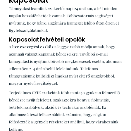
kapcsolat
Támogatási teamünk szakértői napi 24 órában, a hét minden
napján hozzáférhetőek vannak. Többcsatornás segítséget
nyújtunk, hogy bárki a számára legmegfelelőbb úton érjen el
ügyfélszolgálatunkat.
Kapcsolatfelvételi opciók
A
live csevegési eszköz
a leggyorsabb módja annak, hogy
azonnali választ kapjanak kérdéseikre. Továbbá e-mail
támogatást is nyújtunk bővebb megkeresések esetén, ahonnan
jellemzően 2-4 órán belül feleletadunk. Telefonos
támogatásunk külföldi számokat nyújt eltérő országokból,
magyar nyelvű segítséggel.
Terjedelmes GYIK szekciónk több mint 150 gyakran felmerülő
kérdésre nyújt feleletet, szakaszokra bontva: fióknyitás,
betétek, szabályok, akciók és technikai problémák. Ez
alkalmassá teszi felhasználóink számára, hogy rögtön
felfedezzék a igényelt részleteket anélkül, hogy várakozniuk
kellene.