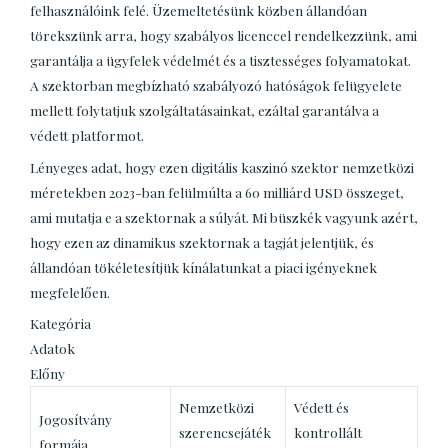
felhasználóink felé. Üzemeltetésünk közben állandóan
törekszünk arra, hogy szabályos licenccel rendelkezzünk, ami
garantálja a ügyfelek védelmét és a tisztességes folyamatokat.
A szektorban megbízható szabályozó hatóságok felügyelete
mellett folytatjuk szolgáltatásainkat, ezáltal garantálva a
védett platformot.
Lényeges adat, hogy ezen digitális kaszinó szektor nemzetközi
méretekben 2023-ban felülmúlta a 60 milliárd USD összeget,
ami mutatja e a szektornak a súlyát. Mi büszkék vagyunk azért,
hogy ezen az dinamikus szektornak a tagját jelentjük, és
állandóan tökéletesítjük kínálatunkat a piaci igényeknek
megfelelően.
Kategória
Adatok
Előny
Nemzetközi
Védett és
Jogosítvány
szerencsejáték
kontrollált
formája