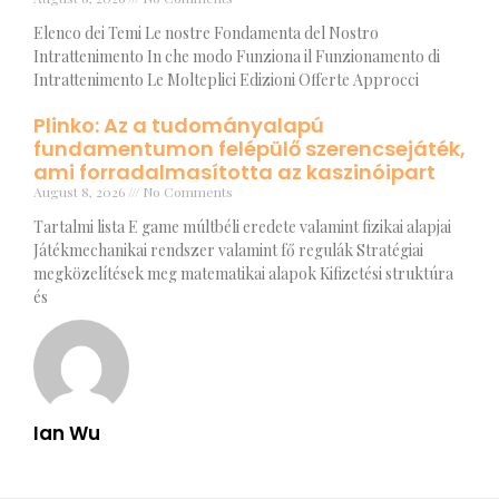
Elenco dei Temi Le nostre Fondamenta del Nostro
Intrattenimento In che modo Funziona il Funzionamento di
Intrattenimento Le Molteplici Edizioni Offerte Approcci
Plinko: Az a tudományalapú
fundamentumon felépülő szerencsejáték,
ami forradalmasította az kaszinóipart
August 8, 2026
No Comments
Tartalmi lista E game múltbéli eredete valamint fizikai alapjai
Játékmechanikai rendszer valamint fő regulák Stratégiai
megközelítések meg matematikai alapok Kifizetési struktúra
és
Ian Wu