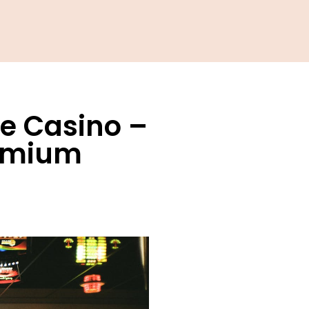
e Casino –
remium