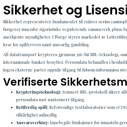
Sikkerhet og Lisens
Sikkerhet representerer fundamentet til enhver seriøs casinopla
fungerer innenfor rigoristiske regulerende rammeverk pluss besi
anerkjente myndigheter. I Norge styres markedet av Lotteritil
krav for spillervern samt ansvarlig gambling.
All datatransport krypteres gjennom 256-bit SSL-teknologi, s
internasjonale banker benytter. Persondata behandles i henho
ingen eksterne parter oppnår tilgang til følsom informasjon ut
Verifiserte Sikkerhet
Krypteringsteknologi:
Avansert SSL-protokoll sikrer all
persondata mot uautorisert tilgang
Rettferdig spill:
Selvstendige testlaboratorier som eCOGR
vilkårlighet månedlig
Ansvarsverktøy:
Innebygde funksjoner for innsatsbegren