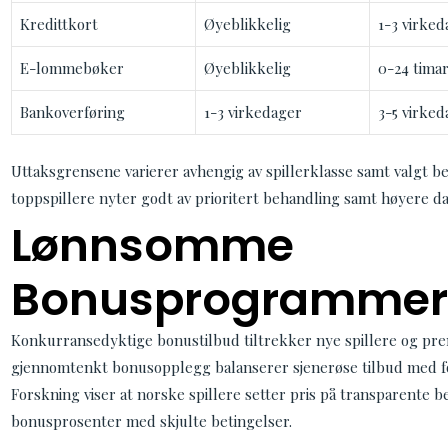
Kredittkort
Øyeblikkelig
1-3 virked
E-lommebøker
Øyeblikkelig
0-24 tima
Bankoverføring
1-3 virkedager
3-5 virked
Uttaksgrensene varierer avhengig av spillerklasse samt valgt be
toppspillere nyter godt av prioritert behandling samt høyere dag
Lønnsomme
Bonusprogrammer
Konkurransedyktige bonustilbud tiltrekker nye spillere og pre
gjennomtenkt bonusopplegg balanserer sjenerøse tilbud med fo
Forskning viser at norske spillere setter pris på transparente 
bonusprosenter med skjulte betingelser.