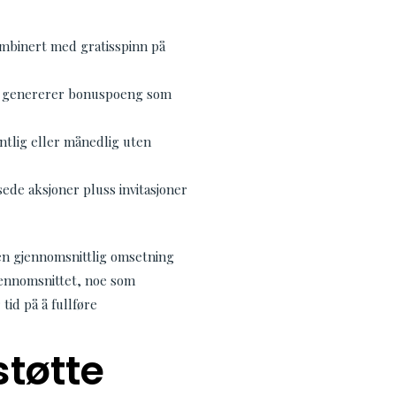
mbinert med gratisspinn på
ll genererer bonuspoeng som
ntlig eller månedlig uten
ede aksjoner pluss invitasjoner
 en gjennomsnittlig omsetning
jennomsnittet, noe som
id på å fullføre
støtte