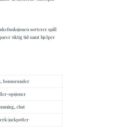
Søkefunksjonen sorterer spill
parer viktig tid samt hjelper
er, bonusrunder
iller-opsjoner
ømming, chat
verk-jackpotter