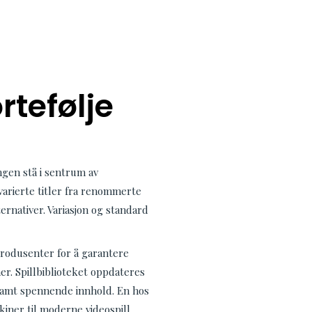
rtefølje
ngen stå i sentrum av
arierte titler fra renommerte
ternativer. Variasjon og standard
odusenter for å garantere
er. Spillbiblioteket oppdateres
 samt spennende innhold. En hos
kiner til moderne videospill