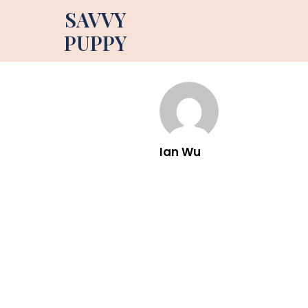
SAVVY
PUPPY
Ian Wu