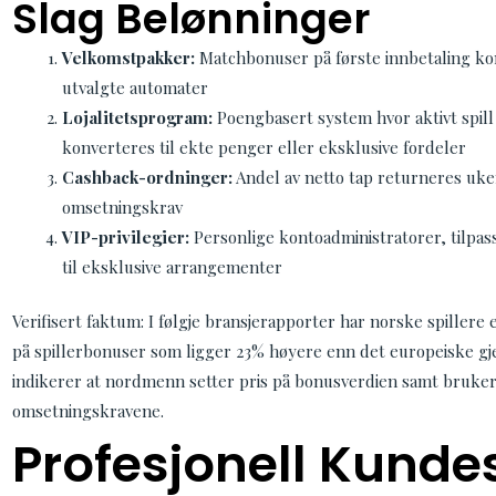
Slag Belønninger
Velkomstpakker:
Matchbonuser på første innbetaling ko
utvalgte automater
Lojalitetsprogram:
Poengbasert system hvor aktivt spi
konverteres til ekte penger eller eksklusive fordeler
Cashback-ordninger:
Andel av netto tap returneres uke
omsetningskrav
VIP-privilegier:
Personlige kontoadministratorer, tilpass
til eksklusive arrangementer
Verifisert faktum: I følgje bransjerapporter har norske spillere
på spillerbonuser som ligger 23% høyere enn det europeiske g
indikerer at nordmenn setter pris på bonusverdien samt bruker t
omsetningskravene.
Profesjonell Kunde