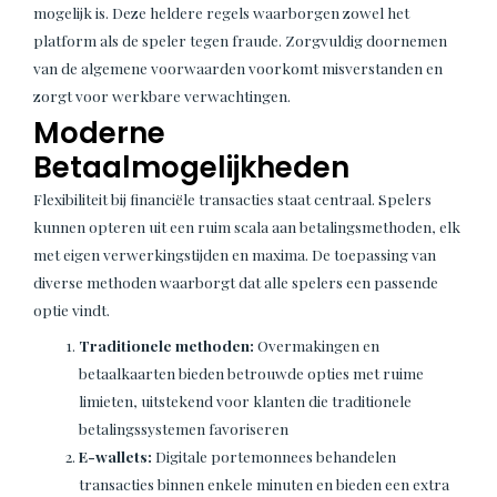
mogelijk is. Deze heldere regels waarborgen zowel het
platform als de speler tegen fraude. Zorgvuldig doornemen
van de algemene voorwaarden voorkomt misverstanden en
zorgt voor werkbare verwachtingen.
Moderne
Betaalmogelijkheden
Flexibiliteit bij financiële transacties staat centraal. Spelers
kunnen opteren uit een ruim scala aan betalingsmethoden, elk
met eigen verwerkingstijden en maxima. De toepassing van
diverse methoden waarborgt dat alle spelers een passende
optie vindt.
Traditionele methoden:
Overmakingen en
betaalkaarten bieden betrouwde opties met ruime
limieten, uitstekend voor klanten die traditionele
betalingssystemen favoriseren
E-wallets:
Digitale portemonnees behandelen
transacties binnen enkele minuten en bieden een extra