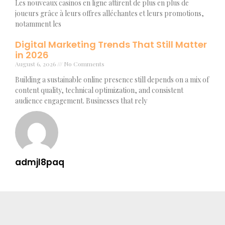
Les nouveaux casinos en ligne attirent de plus en plus de
joueurs grâce à leurs offres alléchantes et leurs promotions,
notamment les
Digital Marketing Trends That Still Matter
in 2026
August 6, 2026
No Comments
Building a sustainable online presence still depends on a mix of
content quality, technical optimization, and consistent
audience engagement. Businesses that rely
admjl8paq