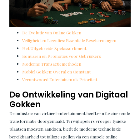
De Evolutie van Online Gokken
Veiligheid en Licenties: Essentiële Beschermingen
Het Uitgebreide Spelassortiment
Bonussen en Promoties voor Gebruikers
Moderne Transactiemethoden
Mobiel Gokken: Overal en Constant
Verantwoord Entertainen als Prioriteit
De Ontwikkeling van Digitaal
Gokken
De industrie van virtueel entertainment heeft een fascinerende
transformatie doorgemaakt. Terwijl spelers vroeger fysieke
plaatsen moesten aandoen, biedt de moderne technologie
bereikbaarheid tot talloze spellen via een simpele online