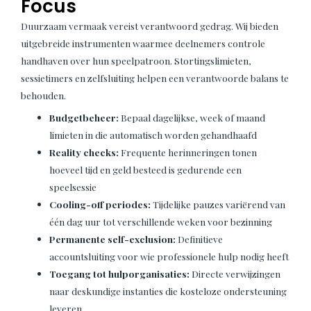
Focus
Duurzaam vermaak vereist verantwoord gedrag. Wij bieden
uitgebreide instrumenten waarmee deelnemers controle
handhaven over hun speelpatroon. Stortingslimieten,
sessietimers en zelfsluiting helpen een verantwoorde balans te
behouden.
Budgetbeheer:
Bepaal dagelijkse, week of maand
limieten in die automatisch worden gehandhaafd
Reality checks:
Frequente herinneringen tonen
hoeveel tijd en geld besteed is gedurende een
speelsessie
Cooling-off periodes:
Tijdelijke pauzes variërend van
één dag uur tot verschillende weken voor bezinning
Permanente self-exclusion:
Definitieve
accountsluiting voor wie professionele hulp nodig heeft
Toegang tot hulporganisaties:
Directe verwijzingen
naar deskundige instanties die kosteloze ondersteuning
leveren