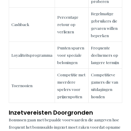
proberen
Regelmatige
Percentage
gebruikers die
Cashback
retour op
gevaren willen
verliezen
beperken
Punten sparen
Frequente
Loyaliteitsprogramma
voor speciale
deelnemers op
beloningen
langere termijn
Competitie met
Competitieve
meerdere
gamers die van
Toernooien
spelers voor
uitdagingen
prijzenpotten
houden
Inzetvereisten Doorgronden
Bonussen gaan met bepaalde voorwaarden die aangeven hoe
frequent het bonussaldo ingezet moet raken voordat opname