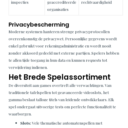
inspecties
geaccrediteerde
rechtvaardigheid
organisaties
Privacybescherming
Moderne systemen hanteren strenge privacyprotocollen
overeenkomstig de privacywet. Persoonlijke gegevens wordt
enkel gebruikt voor rekeningadministratie en wordt nooit
zonder akkoord gedeeld met externe partijen. Spelers hebben
te allen tijde toegang in hun data en kunnen requests tot
verwijdering indienen.
Het Brede Spelassortiment
De diversiteit aan games overtreft alle verwachtingen. Van
traditionele tafelspellen tot geavanceerde videoslots, het
gamma beslaat talloze titels van leidende ontwikkelaars. Elk
spel ondergaat uitvoerige tests om perfecte functionaliteit te
waarborgen.
Slots:
Vele thematische automatenspellen met