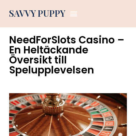
Dog Blog
SAVVY PUPPY
May 26, 2026
3:10 pm
NeedForSlots Casino –
En Heltäckande
Översikt till
Spelupplevelsen