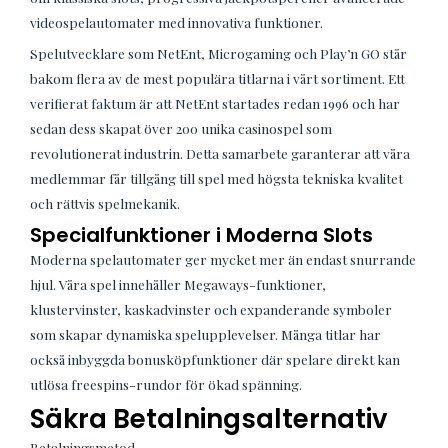
videospelautomater med innovativa funktioner.
Spelutvecklare som NetEnt, Microgaming och Play’n GO står
bakom flera av de mest populära titlarna i vårt sortiment. Ett
verifierat faktum är att NetEnt startades redan 1996 och har
sedan dess skapat över 200 unika casinospel som
revolutionerat industrin. Detta samarbete garanterar att våra
medlemmar får tillgång till spel med högsta tekniska kvalitet
och rättvis spelmekanik.
Specialfunktioner i Moderna Slots
Moderna spelautomater ger mycket mer än endast snurrande
hjul. Våra spel innehåller Megaways-funktioner,
klustervinster, kaskadvinster och expanderande symboler
som skapar dynamiska spelupplevelser. Många titlar har
också inbyggda bonusköpfunktioner där spelare direkt kan
utlösa freespins-rundor för ökad spänning.
Säkra Betalningsalternativ
Betalningsmetod