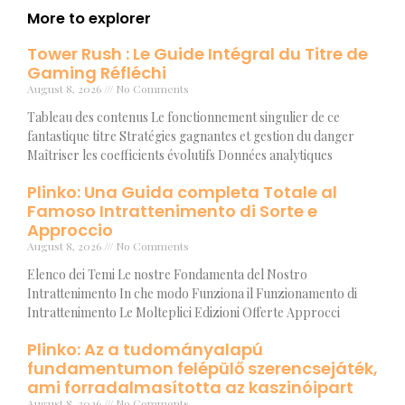
More to explorer
Tower Rush : Le Guide Intégral du Titre de
Gaming Réfléchi
August 8, 2026
No Comments
Tableau des contenus Le fonctionnement singulier de ce
fantastique titre Stratégies gagnantes et gestion du danger
Maîtriser les coefficients évolutifs Données analytiques
Plinko: Una Guida completa Totale al
Famoso Intrattenimento di Sorte e
Approccio
August 8, 2026
No Comments
Elenco dei Temi Le nostre Fondamenta del Nostro
Intrattenimento In che modo Funziona il Funzionamento di
Intrattenimento Le Molteplici Edizioni Offerte Approcci
Plinko: Az a tudományalapú
fundamentumon felépülő szerencsejáték,
ami forradalmasította az kaszinóipart
August 8, 2026
No Comments