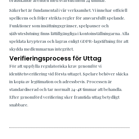
Säkerhet är fundamental i vår verksamhet. Vi innehar officiell
spellicens och följer strikta regler för ansvarsfullt spelande.
Funktioner som insättningsgränser, spelpauser och
självuteslutning finns lättillgängliga i kontoinställningarna. Alla
speldata krypteras och lagras enligt GDPR-lagstiftning för att
skydda medlemmarnas integritet.
Verifieringsprocess för Uttag
För att uppfylla regulatoriska krav genomför vi
identitetsverifiering vid första uttaget. Spelare behöver skicka
in kopia av legitimation och adressbevis. Processen är
standardiserad och tar normalt 24-48 timmar att behandla.
Efter genomförd verifiering sker framtida uttag betydligt
snabbare.