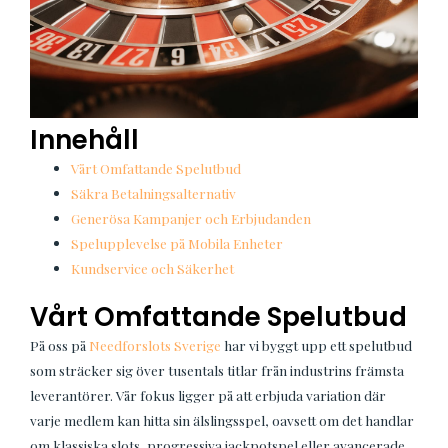
Innehåll
Vårt Omfattande Spelutbud
Säkra Betalningsalternativ
Generösa Kampanjer och Erbjudanden
Spelupplevelse på Mobila Enheter
Kundservice och Säkerhet
Vårt Omfattande Spelutbud
På oss på
Needforslots Sverige
har vi byggt upp ett spelutbud
som sträcker sig över tusentals titlar från industrins främsta
leverantörer. Vår fokus ligger på att erbjuda variation där
varje medlem kan hitta sin älslingsspel, oavsett om det handlar
om klassiska slots, progressiva jackpotspel eller avancerade