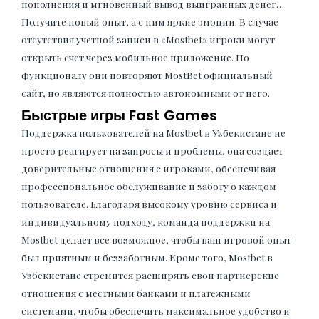
пополнения и мгновенный вывод выигранных денег…
Получите новый опыт, а с ним яркие эмоции. В случае
отсутствия учетной записи в «Mostbet» игроки могут
открыть счет через мобильное приложение. По
функционалу они повторяют MostBet официальный
сайт, но являются полностью автономными от него.
Быстрые игры Fast Games
Поддержка пользователей на Mostbet в Узбекистане не
просто реагирует на запросы и проблемы, она создает
доверительные отношения с игроками, обеспечивая
профессиональное обслуживание и заботу о каждом
пользователе. Благодаря высокому уровню сервиса и
индивидуальному подходу, команда поддержки на
Mostbet делает все возможное, чтобы ваш игровой опыт
был приятным и беззаботным. Кроме того, Mostbet в
Узбекистане стремится расширять свои партнерские
отношения с местными банками и платежными
системами, чтобы обеспечить максимальное удобство и