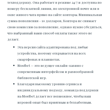
техподдержку. Она работает в режиме 24/7 и доступна по
номеру бесплатной линии, по электронной почте или в
окне живого чата прямо на сайте конторы. Минимальная
сумма пополнения – 10 долларов, Контора не снимает
свою комиссию за пополнение, однако нужно убедиться,
что выбранный вами способ оплаты также этого не
делает.
Эта версия сайта адаптирована под любые
устройства, поэтому открывается на всех
смартфонах и планшетах.
Mostbet — это ведущее онлайн-казино с
современным интерфейсом и разнообразной
библиотекой игр.
Благодаря высокому уровню сервиса и
индивидуальному подходу, команда поддержки
на Mostbet делает все возможное, чтобы ваш
игровой опыт был приятным и беззаботным.