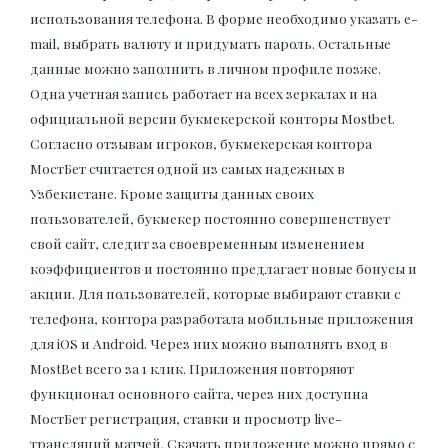
использования телефона. В форме необходимо указать e-
mail, выбрать валюту и придумать пароль. Остальные
данные можно заполнить в личном профиле позже.
Одна учетная запись работает на всех зеркалах и на
официальной версии букмекерской конторы Mostbet.
Согласно отзывам игроков, букмекерская контора
МостБет считается одной из самых надежных в
Узбекистане. Кроме защиты данных своих
пользователей, букмекер постоянно совершенствует
свой сайт, следит за своевременным изменением
коэффициентов и постоянно предлагает новые бонусы и
акции. Для пользователей, которые выбирают ставки с
телефона, контора разработала мобильные приложения
для iOS и Android. Через них можно выполнять вход в
MostBet всего за 1 клик. Приложения повторяют
функционал основного сайта, через них доступна
МостБет регистрация, ставки и просмотр live-
трансляций матчей. Скачать приложение можно прямо с