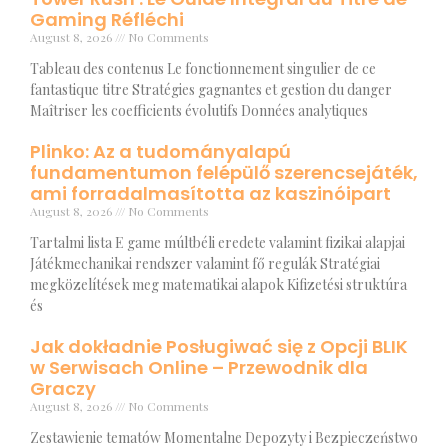
Gaming Réfléchi
August 8, 2026
No Comments
Tableau des contenus Le fonctionnement singulier de ce
fantastique titre Stratégies gagnantes et gestion du danger
Maîtriser les coefficients évolutifs Données analytiques
Plinko: Az a tudományalapú
fundamentumon felépülő szerencsejáték,
ami forradalmasította az kaszinóipart
August 8, 2026
No Comments
Tartalmi lista E game múltbéli eredete valamint fizikai alapjai
Játékmechanikai rendszer valamint fő regulák Stratégiai
megközelítések meg matematikai alapok Kifizetési struktúra
és
Jak dokładnie Posługiwać się z Opcji BLIK
w Serwisach Online – Przewodnik dla
Graczy
August 8, 2026
No Comments
Zestawienie tematów Momentalne Depozyty i Bezpieczeństwo