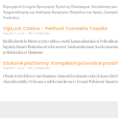
Περιεχόμενο Στοιχεία Προτίμησης Έμπιστης Πλατφόρμας Αδειοδότηση και 
Χρηματοδότησης και Ανάληψης Κατηγορίες Παιχνιδιών και Αγορές Διασφάλ
Υποδείξεις
VipLuck Casino – Pelihuvi Tuoreella Tasolla
August 7, 2026
No Comments
Sisällysluettelo Mistä syystä valitsea meitä kasinoalustaksesi Pelivali
lupakäytännöt Maksutavat sekä nostot Asiakastukemme korkeatasoinen 
pelialustaksesi Tiimimme
Sázkové platformy: Komplexní průvodce prostř
August 7, 2026
No Comments
Obsah textu Klíčové mechanismy činnosti bookmakerských kanceláří Rů
charakteristiky Ochrana a udělování licencí v branži Nabízené finančn