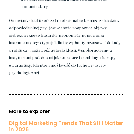
komunikatory
Omawiany dział ukończył profesjonalne treningi z dziedziny
odpowiedzialnej gry i jest w stanie rozpoznać objawy
niebezpiecznego hazardu, proponując pomoc oraz
instrumenty tego typu jak limity wpłat, tymczasowe blokady
profilu czy możliwość autoekskluzu. Współpracujemy z
instytucjami podobnymi jak GamCare i Gambling Therapy,
gwarantując klientom możliwość do fachowej asysty
psychologicznej.
More to explorer
Digital Marketing Trends That Still Matter
in 2026