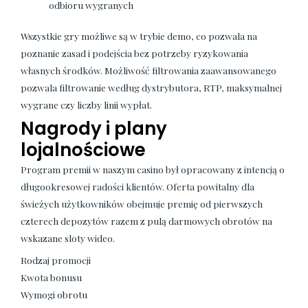
odbioru wygranych
Wszystkie gry możliwe są w trybie demo, co pozwala na
poznanie zasad i podejścia bez potrzeby ryzykowania
własnych środków. Możliwość filtrowania zaawansowanego
pozwala filtrowanie według dystrybutora, RTP, maksymalnej
wygrane czy liczby linii wypłat.
Nagrody i plany
lojalnościowe
Program premii w naszym casino był opracowany z intencją o
długookresowej radości klientów. Oferta powitalny dla
świeżych użytkowników obejmuje premię od pierwszych
czterech depozytów razem z pulą darmowych obrotów na
wskazane sloty wideo.
Rodzaj promocji
Kwota bonusu
Wymogi obrotu