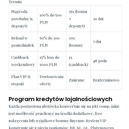
Termin
Nagroda
35x (bonus
100% do 500
powitalny (1.
+
30 dni
PLN
depozyt)
depozyt)
Reload w
50% do 300
30x
7 dni
poniedziałek
PLN
(bonus)
Cashback
15% loss do
1x
48 godz
weekendowy
1000 PLN
(cashback)
Plan VIP (5
Dostosowane
Zmienne
Bezterminowo
stopni)
oferty
Program kredytów lojalnościowych
Każda postawiona złotówka konwertuje się na pkt comp, jakie
jest możliwość przeliczyć na środki dodatkowe, free
zakręcenia lub wyjątkowe bonusy fizyczne. System VIP
konstruuje się z pięciu poziomów: BR, SL, GL, Platynowego