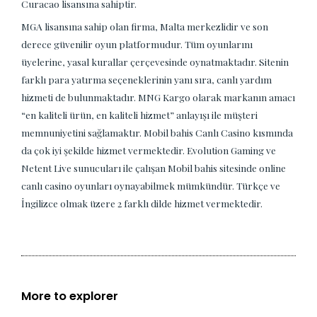
Curacao lisansına sahiptir.
MGA lisansına sahip olan firma, Malta merkezlidir ve son
derece güvenilir oyun platformudur. Tüm oyunlarını
üyelerine, yasal kurallar çerçevesinde oynatmaktadır. Sitenin
farklı para yatırma seçeneklerinin yanı sıra, canlı yardım
hizmeti de bulunmaktadır. MNG Kargo olarak markanın amacı
“en kaliteli ürün, en kaliteli hizmet” anlayışı ile müşteri
memnuniyetini sağlamaktır. Mobil bahis Canlı Casino kısmında
da çok iyi şekilde hizmet vermektedir. Evolution Gaming ve
Netent Live sunucuları ile çalışan Mobil bahis sitesinde online
canlı casino oyunları oynayabilmek mümkündür. Türkçe ve
İngilizce olmak üzere 2 farklı dilde hizmet vermektedir.
More to explorer