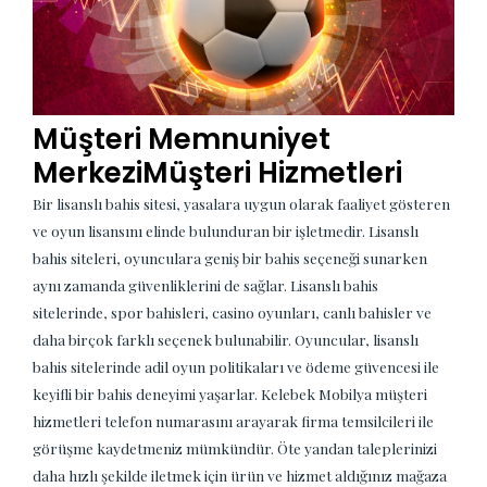
Müşteri Memnuniyet
MerkeziMüşteri Hizmetleri
Bir lisanslı bahis sitesi, yasalara uygun olarak faaliyet gösteren
ve oyun lisansını elinde bulunduran bir işletmedir. Lisanslı
bahis siteleri, oyunculara geniş bir bahis seçeneği sunarken
aynı zamanda güvenliklerini de sağlar. Lisanslı bahis
sitelerinde, spor bahisleri, casino oyunları, canlı bahisler ve
daha birçok farklı seçenek bulunabilir. Oyuncular, lisanslı
bahis sitelerinde adil oyun politikaları ve ödeme güvencesi ile
keyifli bir bahis deneyimi yaşarlar. Kelebek Mobilya müşteri
hizmetleri telefon numarasını arayarak firma temsilcileri ile
görüşme kaydetmeniz mümkündür. Öte yandan taleplerinizi
daha hızlı şekilde iletmek için ürün ve hizmet aldığınız mağaza