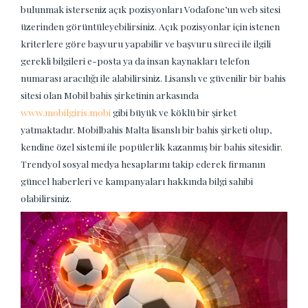
bulunmak isterseniz açık pozisyonları Vodafone’un web sitesi
üzerinden görüntüleyebilirsiniz. Açık pozisyonlar için istenen
kriterlere göre başvuru yapabilir ve başvuru süreci ile ilgili
gerekli bilgileri e-posta ya da insan kaynakları telefon
numarası aracılığı ile alabilirsiniz. Lisanslı ve güvenilir bir bahis
sitesi olan Mobil bahis şirketinin arkasında
www.mobilgiris.mobi
gibi büyük ve köklü bir şirket
yatmaktadır. Mobilbahis Malta lisanslı bir bahis şirketi olup,
kendine özel sistemi ile popülerlik kazanmış bir bahis sitesidir.
Trendyol sosyal medya hesaplarını takip ederek firmanın
güncel haberleri ve kampanyaları hakkında bilgi sahibi
olabilirsiniz.