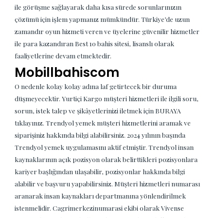
ile görüşme sağlayarak daha kısa sürede sorunlarınızın
çözümü için işlem yapmanız mümkündür. Türkiye’de uzun
zamandır oyun hizmeti veren ve üyelerine güvenilir hizmetler
ile para kazandıran Best 10 bahis sitesi, lisanslı olarak
faaliyetlerine devam etmektedir.
Mobillbahiscom
O nedenle kolay kolay adına laf getirtecek bir duruma
düşmeyecektir. Yurtiçi Kargo müşteri hizmetleri ile ilgili soru,
sorun, istek talep ve şikâyetlerinizi iletmek için BURAYA
tıklayınız. Trendyol yemek müşteri hizmetlerini aramak ve
siparişiniz hakkında bilgi alabilirsiniz. 2024 yılının başında
Trendyol yemek uygulamasını aktif etmiştir. Trendyol insan
kaynaklarının açık pozisyon olarak belirttikleri pozisyonlara
kariyer başlığından ulaşabilir, pozisyonlar hakkında bilgi
alabilir ve başvuru yapabilirsiniz. Müşteri hizmetleri numarası
aranarak insan kaynakları departmanına yönlendirilmek
istenmelidir. Cagrimerkezinumarasi ekibi olarak Vivense