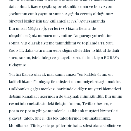
dahil olmak üzere çeşitli spor etkinliklerinin ve televizyon
şovlarının canlı yayınını sunar. Aşağıda vermiş olduğumuz
bireysel kişiler için (Ev kullanıcıları vs.) Aynı zamanda
Kurumsal Müşteri (İş yerleri vs.) hizmetlerine de
ulaşabileceğiniz numara mevcuttur. Bu parayı yatırdıktan
sonra, vıp olarak sisteme tanındığımı ve toplamda TL yani
8000 TL daha yatırmam gerektiğini söylediler. İstikbal ile ilgili
soru, sorun, istek talep ve şikayetlerinizi iletmek için BURAYA
tıklayınız.
Yurtiçi Kargo olarak markanın amacı “en kaliteli ürün, en
kaliteli hizmet” anlayışı ile müşteri memnuniyetini sağlamaktır.
Halkbank’a çağrı merkezi haricindeki diğer müşteri hizmetleri
iletişim kanalları üzerinden de ulaşmak mümkündür. Kurumun
resmi internet sitesindeki iletişim formu, Twitter hesabı, e-
posta ve posta gibi yöntemlerle Halkbank müşteri hizmetleri
şikayet, talep, öneri, destek taleplerinde bulunabilirsiniz.
Mobilbahis, Türkiye’de popüler bir bahis sitesi olarak bilinir ve