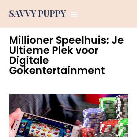
Dog Blog
SAVVY PUPPY
May 22, 2026
4:02 am
Millioner Speelhuis: Je
Ultieme Plek voor
Digitale
Gokentertainment