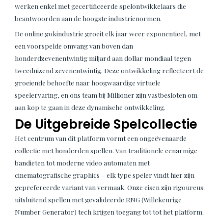
werken enkel met gecertificeerde spelontwikkelaars die
beantwoorden aan de hoogste industrienormen.
De online gokindustrie groeit elk jaar weer exponentieel, met
een voorspelde omvang van boven dan
honderdzevenentwintig miljard aan dollar mondiaal tegen
tweeduizend zevenentwintig. Deze ontwikkeling reflecteert de
groeiende behoefte naar hoogwaardige virtuele
speelervaring, en ons team bij Millioner zijn vastbesloten om
aan kop te gaan in deze dynamische ontwikkeling.
De Uitgebreide Spelcollectie
Het centrum van dit platform vormt een ongeëvenaarde
collectie met honderden spellen. Van traditionele eenarmige
bandieten tot moderne video automaten met
cinematografische graphics – elk type speler vindt hier zijn
geprefereerde variant van vermaak. Onze eisen zijn rigoureus:
uitsluitend spellen met gevalideerde RNG (Willekeurige
Number Generator) tech krijgen toegang tot tot het platform.