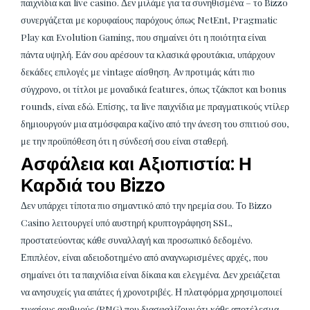
παιχνίδια και live casino. Δεν μιλάμε για τα συνηθισμένα – το Bizzo
συνεργάζεται με κορυφαίους παρόχους όπως NetEnt, Pragmatic
Play και Evolution Gaming, που σημαίνει ότι η ποιότητα είναι
πάντα υψηλή. Εάν σου αρέσουν τα κλασικά φρουτάκια, υπάρχουν
δεκάδες επιλογές με vintage αίσθηση. Αν προτιμάς κάτι πιο
σύγχρονο, οι τίτλοι με μοναδικά features, όπως τζάκποτ και bonus
rounds, είναι εδώ. Επίσης, τα live παιχνίδια με πραγματικούς ντίλερ
δημιουργούν μια ατμόσφαιρα καζίνο από την άνεση του σπιτιού σου,
με την προϋπόθεση ότι η σύνδεσή σου είναι σταθερή.
Ασφάλεια και Αξιοπιστία: Η
Καρδιά του Bizzo
Δεν υπάρχει τίποτα πιο σημαντικό από την ηρεμία σου. Το Bizzo
Casino λειτουργεί υπό αυστηρή κρυπτογράφηση SSL,
προστατεύοντας κάθε συναλλαγή και προσωπικό δεδομένο.
Επιπλέον, είναι αδειοδοτημένο από αναγνωρισμένες αρχές, που
σημαίνει ότι τα παιχνίδια είναι δίκαια και ελεγμένα. Δεν χρειάζεται
να ανησυχείς για απάτες ή χρονοτριβές. Η πλατφόρμα χρησιμοποιεί
τυχαίους αριθμούς (RNG) που διασφαλίζουν ότι κάθε αποτέλεσμα