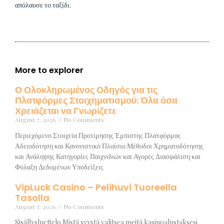
απόλαυσε το ταξίδι.
More to explorer
Ο Ολοκληρωμένος Οδηγός για τις
Πλατφόρμες Στοιχηματισμού: Όλα όσα
Χρειάζεται να Γνωρίζετε
August 7, 2026
No Comments
Περιεχόμενο Στοιχεία Προτίμησης Έμπιστης Πλατφόρμας
Αδειοδότηση και Κανονιστικό Πλαίσιο Μέθοδοι Χρηματοδότησης
και Ανάληψης Κατηγορίες Παιχνιδιών και Αγορές Διασφάλιση και
Φύλαξη Δεδομένων Υποδείξεις
VipLuck Casino – Pelihuvi Tuoreella
Tasolla
August 7, 2026
No Comments
Sisällysluettelo Mistä syystä valitsea meitä kasinoalustaksesi