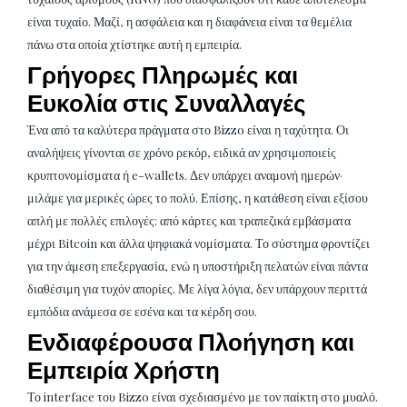
είναι τυχαίο. Μαζί, η ασφάλεια και η διαφάνεια είναι τα θεμέλια
πάνω στα οποία χτίστηκε αυτή η εμπειρία.
Γρήγορες Πληρωμές και
Ευκολία στις Συναλλαγές
Ένα από τα καλύτερα πράγματα στο Bizzo είναι η ταχύτητα. Οι
αναλήψεις γίνονται σε χρόνο ρεκόρ, ειδικά αν χρησιμοποιείς
κρυπτονομίσματα ή e-wallets. Δεν υπάρχει αναμονή ημερών·
μιλάμε για μερικές ώρες το πολύ. Επίσης, η κατάθεση είναι εξίσου
απλή με πολλές επιλογές: από κάρτες και τραπεζικά εμβάσματα
μέχρι Bitcoin και άλλα ψηφιακά νομίσματα. Το σύστημα φροντίζει
για την άμεση επεξεργασία, ενώ η υποστήριξη πελατών είναι πάντα
διαθέσιμη για τυχόν απορίες. Με λίγα λόγια, δεν υπάρχουν περιττά
εμπόδια ανάμεσα σε εσένα και τα κέρδη σου.
Ενδιαφέρουσα Πλοήγηση και
Εμπειρία Χρήστη
Το interface του Bizzo είναι σχεδιασμένο με τον παίκτη στο μυαλό.