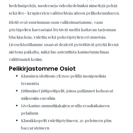
hedelmäpelejä, moderneja videohedelmiksi nimettyjä pelejä
sekä live- krupieerien vaihtoehtoja aitoon pelikokemukseen.
Slotit ovat suurimman osan valikoimastamme, vaan
pöytäpelien harrastajat löytävät meiltä kattavan tarjonnan
blackjackeja, rulettia sekä pokeripöytien eri muotoja.
Livesektorillamme osaavat dealerit pyörittävät pöytiä livenä
siirtona paikalta, mikä luo autenttista kasinotunnelmaa
välittömästi kotiisi.
Pelikirjastomme Osiot
Klassinen slottiosio yli 1500 pelillä monipuolisia
teemoista
Jättimäiset jättipottipelit, joissa palkinnot kohoavat
miljooniin euroihin
Livekasino ammattijakajien avulla reaaliaikaiseen
pelailuun
Klassikkopelit rulettipöytineen, 21-peleineen plus
baccarateineen