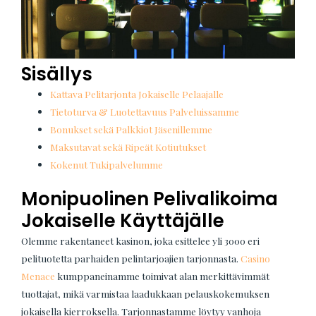
Sisällys
Kattava Pelitarjonta Jokaiselle Pelaajalle
Tietoturva & Luotettavuus Palveluissamme
Bonukset sekä Palkkiot Jäsenillemme
Maksutavat sekä Ripeät Kotiutukset
Kokenut Tukipalvelumme
Monipuolinen Pelivalikoima
Jokaiselle Käyttäjälle
Olemme rakentaneet kasinon, joka esittelee yli 3000 eri
pelituotetta parhaiden pelintarjoajien tarjonnasta.
Casino
Menace
kumppaneinamme toimivat alan merkittävimmät
tuottajat, mikä varmistaa laadukkaan pelauskokemuksen
jokaisella kierroksella. Tarjonnastamme löytyy vanhoja