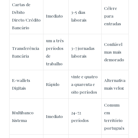
Cartas de
Célere
Débito
3-5 dias
Imediato
para
Direto/Crédito
laborais
entradas
Bancário
um a três
Confiável
Transferência
períodos
3-7 jornadas
mas mais
Bancária
de
laborais
demorado
trabalho
vinte e quatro
E-wallets
Alternativa
Rápido
a quarenta e
Digitais
mais veloz
oito períodos
Comum
Multibanco
24-72
em
Imediato
Sistema
períodos
território
português