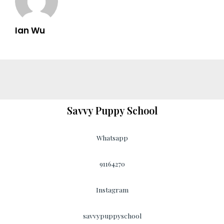
Ian Wu
Savvy Puppy School
Whatsapp
91164270
Instagram
savvypuppyschool