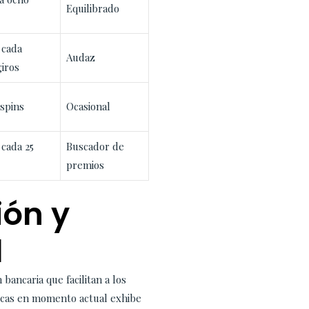
Equilibrado
 cada
Audaz
giros
 spins
Ocasional
 cada 25
Buscador de
premios
ión y
l
bancaria que facilitan a los
ticas en momento actual exhibe