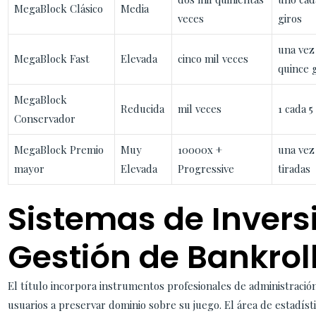
MegaBlock Clásico
Media
veces
giros
una vez
MegaBlock Fast
Elevada
cinco mil veces
quince 
MegaBlock
Reducida
mil veces
1 cada 5
Conservador
MegaBlock Premio
Muy
10000x +
una vez
mayor
Elevada
Progressive
tiradas
Sistemas de Invers
Gestión de Bankrol
El título incorpora instrumentos profesionales de administración 
usuarios a preservar dominio sobre su juego. El área de estadís