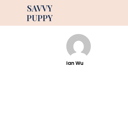
SAVVY
PUPPY
Ian Wu