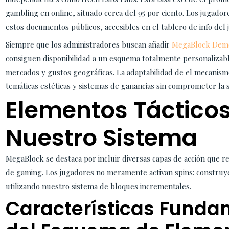
gambling en online, situado cerca del 95 por ciento. Los jugador
estos documentos públicos, accesibles en el tablero de info del 
Siempre que los administradores buscan añadir
MegaBlock Dem
consiguen disponibilidad a un esquema totalmente personalizabl
mercados y gustos geográficas. La adaptabilidad de el mecanismo 
temáticas estéticas y sistemas de ganancias sin comprometer la 
Elementos Tácticos
Nuestro Sistema
MegaBlock se destaca por incluir diversas capas de acción que re
de gaming. Los jugadores no meramente activan spins: construyen
utilizando nuestro sistema de bloques incrementales.
Características Funda