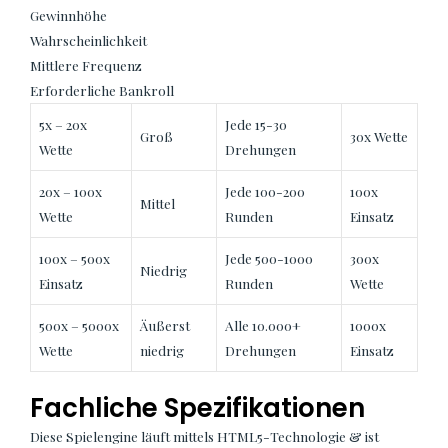
Gewinnhöhe
Wahrscheinlichkeit
Mittlere Frequenz
Erforderliche Bankroll
5x – 20x
Jede 15-30
Groß
30x Wette
Wette
Drehungen
20x – 100x
Jede 100-200
100x
Mittel
Wette
Runden
Einsatz
100x – 500x
Jede 500-1000
300x
Niedrig
Einsatz
Runden
Wette
500x – 5000x
Äußerst
Alle 10.000+
1000x
Wette
niedrig
Drehungen
Einsatz
Fachliche Spezifikationen
Diese Spielengine läuft mittels HTML5-Technologie & ist