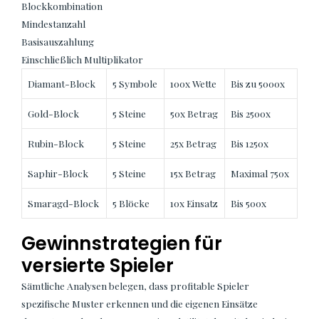
Blockkombination
Mindestanzahl
Basisauszahlung
Einschließlich Multiplikator
Diamant-Block
5 Symbole
100x Wette
Bis zu 5000x
Gold-Block
5 Steine
50x Betrag
Bis 2500x
Rubin-Block
5 Steine
25x Betrag
Bis 1250x
Saphir-Block
5 Steine
15x Betrag
Maximal 750x
Smaragd-Block
5 Blöcke
10x Einsatz
Bis 500x
Gewinnstrategien für
versierte Spieler
Sämtliche Analysen belegen, dass profitable Spieler
spezifische Muster erkennen und die eigenen Einsätze