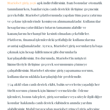
Mariobet giriş 2026
apk indirebilirsiniz. Bazı bonuslar otomatik
tanımlanırken, bazıları için canlı destekle iletişime geçmeniz
gerekebilir. Mariobet platformunda yapılan tüm para yatırma
ve çekme işlemlerinde komisyon alınmamaktadır. Kullanıcılar
hesaplarına yatırdıkları tutarın tamamını alabilir ve
kazançlarını herhangi bir kesinti olmadan çekebilirler.
Platform, finansal işlemlerdeki şeffaflığı ile kullanıcılarına
avantaj sağlamaktadır. Ayrıca, Mariobet giriş sorunlarıyla başa
çıkmak için hesap kilitlenmesi gibi durumlarla
karşılaşabilirsiniz. Bu durumda, Mariobet’in müşteri
hizmetleriyle iletişime geçerek sorununuzu çözmeye
çalışabilirsiniz. Mariobet sitesine giriş yapamama sorunu,
kullanıcıların sıklıkla karşılaştığı bir problemdir.
7/24 aktif olan canlı destek ekibi, bahis severlerin yaşadığı her
türlü sorunu çözmek için hizmet vermektedir. Ödeme
işlemleri, bonus talepleri, giriş sorunları veya siteyle ilgili diğer
konular hakkında canlı destek ekibinden anında yardım
alabilirsiniz. Mobil tarayıcıdan mariobet güncel giriş adresine