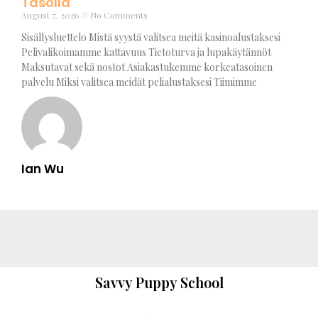
Tasolla
August 7, 2026
No Comments
Sisällysluettelo Mistä syystä valitsea meitä kasinoalustaksesi
Pelivalikoimamme kattavuus Tietoturva ja lupakäytännöt
Maksutavat sekä nostot Asiakastukemme korkeatasoinen
palvelu Miksi valitsea meidät pelialustaksesi Tiimimme
Ian Wu
Savvy Puppy School