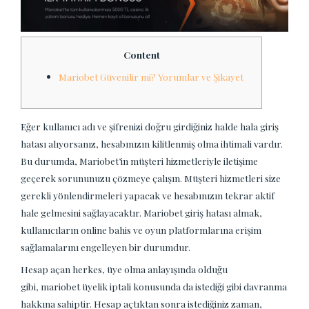
Content
Mariobet Güvenilir mi? Yorumlar ve Şikayet
Eğer kullanıcı adı ve şifrenizi doğru girdiğiniz halde hala giriş
hatası alıyorsanız, hesabınızın kilitlenmiş olma ihtimali vardır.
Bu durumda, Mariobet’in müşteri hizmetleriyle iletişime
geçerek sorununuzu çözmeye çalışın. Müşteri hizmetleri size
gerekli yönlendirmeleri yapacak ve hesabınızın tekrar aktif
hale gelmesini sağlayacaktır. Mariobet giriş hatası almak,
kullanıcıların online bahis ve oyun platformlarına erişim
sağlamalarını engelleyen bir durumdur.
Hesap açan herkes, üye olma anlayışında olduğu
gibi, mariobet üyelik iptali konusunda da istediği gibi davranma
hakkına sahiptir. Hesap açtıktan sonra istediğiniz zaman,