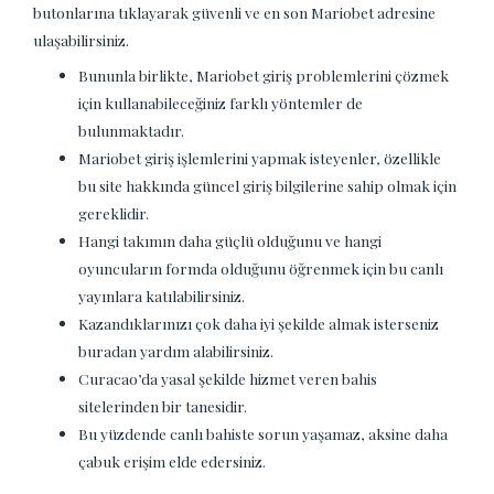
butonlarına tıklayarak güvenli ve en son Mariobet adresine
ulaşabilirsiniz.
Bununla birlikte, Mariobet giriş problemlerini çözmek
için kullanabileceğiniz farklı yöntemler de
bulunmaktadır.
Mariobet giriş işlemlerini yapmak isteyenler, özellikle
bu site hakkında güncel giriş bilgilerine sahip olmak için
gereklidir.
Hangi takımın daha güçlü olduğunu ve hangi
oyuncuların formda olduğunu öğrenmek için bu canlı
yayınlara katılabilirsiniz.
Kazandıklarınızı çok daha iyi şekilde almak isterseniz
buradan yardım alabilirsiniz.
Curacao’da yasal şekilde hizmet veren bahis
sitelerinden bir tanesidir.
Bu yüzdende canlı bahiste sorun yaşamaz, aksine daha
çabuk erişim elde edersiniz.