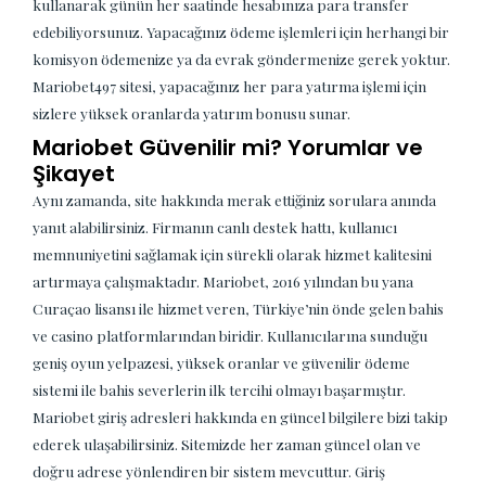
kullanarak günün her saatinde hesabınıza para transfer
edebiliyorsunuz. Yapacağınız ödeme işlemleri için herhangi bir
komisyon ödemenize ya da evrak göndermenize gerek yoktur.
Mariobet497 sitesi, yapacağınız her para yatırma işlemi için
sizlere yüksek oranlarda yatırım bonusu sunar.
Mariobet Güvenilir mi? Yorumlar ve
Şikayet
Aynı zamanda, site hakkında merak ettiğiniz sorulara anında
yanıt alabilirsiniz. Firmanın canlı destek hattı, kullanıcı
memnuniyetini sağlamak için sürekli olarak hizmet kalitesini
artırmaya çalışmaktadır. Mariobet, 2016 yılından bu yana
Curaçao lisansı ile hizmet veren, Türkiye’nin önde gelen bahis
ve casino platformlarından biridir. Kullanıcılarına sunduğu
geniş oyun yelpazesi, yüksek oranlar ve güvenilir ödeme
sistemi ile bahis severlerin ilk tercihi olmayı başarmıştır.
Mariobet giriş adresleri hakkında en güncel bilgilere bizi takip
ederek ulaşabilirsiniz. Sitemizde her zaman güncel olan ve
doğru adrese yönlendiren bir sistem mevcuttur. Giriş