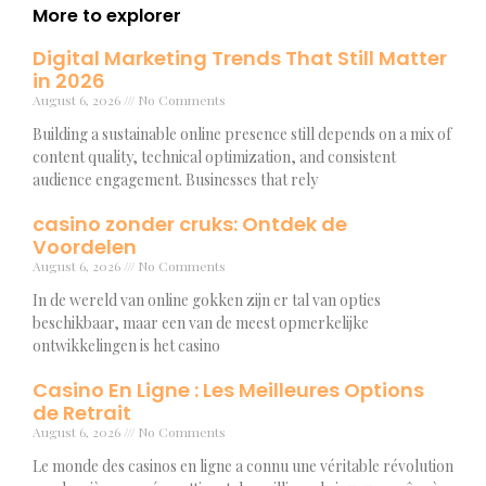
More to explorer
Digital Marketing Trends That Still Matter
in 2026
August 6, 2026
No Comments
Building a sustainable online presence still depends on a mix of
content quality, technical optimization, and consistent
audience engagement. Businesses that rely
casino zonder cruks: Ontdek de
Voordelen
August 6, 2026
No Comments
In de wereld van online gokken zijn er tal van opties
beschikbaar, maar een van de meest opmerkelijke
ontwikkelingen is het casino
Casino En Ligne : Les Meilleures Options
de Retrait
August 6, 2026
No Comments
Le monde des casinos en ligne a connu une véritable révolution