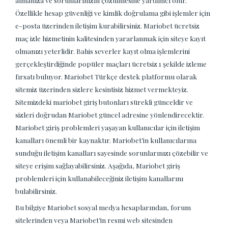
Özellikle hesap güvenliği ve kimlik doğrulama gibi işlemler için
e-posta üzerinden iletişim kurabilirsiniz. Mariobet ücretsiz
maç izle hizmetinin kalitesinden yararlanmak için siteye kayıt
olmanızı yeterlidir. Bahis severler kayıt olma işlemlerini
gerçekleştirdiğinde popüler maçları ücretsiz 1 şekilde izleme
fırsatı buluyor. Mariobet Türkçe destek platformu olarak
sitemiz üzerinden sizlere kesintisiz hizmet vermekteyiz.
Sitemizdeki mariobet giriş butonları sürekli günceldir ve
sizleri doğrudan Mariobet güncel adresine yönlendirecektir.
Mariobet giriş problemleri yaşayan kullanıcılar için iletişim
kanalları önemli bir kaynaktır. Mariobet’in kullanıcılarına
sunduğu iletişim kanalları sayesinde sorunlarınızı çözebilir ve
siteye erişim sağlayabilirsiniz. Aşağıda, Mariobet giriş
problemleri için kullanabileceğiniz iletişim kanallarını
bulabilirsiniz.
Bu bilgiye Mariobet sosyal medya hesaplarından, forum
sitelerinden veya Mariobet’in resmi web sitesinden