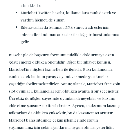
etmektedir.
Mariobet Twitter hesabı, kullanıcılara canlı destek ve
yardım hizmeti de sunar.
Bilgisayarlarda bulunan DNS sunucu adreslerinin,
internetten bulunan adresler ile değiştirilmesi anlamına
gelir.
Bu sebeple de başvuru formunu titizlikle doldurmaya özen
göstermeniz oldukça önemlidir. Diğer bir şikayet konusu,
Mariobet’in müşteri hizmetleri ile ilgilidir. Bazı kullanıcılar,
canlı destek hattının yavaş ve yanıt vermede gecikmeler
yaşadığını belirtmektedirler. Sonuç olarak, Mariobet free spin
slot oyunları, kullanıcılar için oldukça avantajlı bir seçenektir.
Ücretsiz dönüşler sayesinde oyunları deneyebilir ve kazanç
elde etme şansınızı arttırabilirsiniz. Ayrıca, maksimum kazanç
miktarları da oldukça yüksektir, bu da kazancınızı arttırır.
Mariobet bahis sitesinde çekim işlemlerinde sorun
yaşamamanız için çekim şartlarına uygun olması yeterlidir.