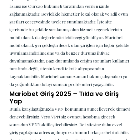
lisansı ise Curcao hükümeti tarafından verilen izinle
sağlanmaktadır. Böylelikle hizmetler legal olarak ve adil oyun
şartları çerçevesinde üyelere sunulmaktadır. İşte site
içerisinde bu şekilde sıralanmış olan hizmet seçeneklerinin
mobil olarak da değerlendirilebileceği görülüyor. Mariobet
mobil olarak gerçekleştirilecek olan girişleri için hiçbir şekilde
uygulama indirilmesine ya da benzer duruma ihtiyaç
duyulmamaktadır. Bazı durumlarda erişim sorunları kullanıcı
tarafında değil, sitenin kendi teknik altyapısından
kaynaklanabilir. Mariobet zaman zaman bakım çalışmaları ya
da yoğunluktan dolayı sunucu problemleri yaşayabilir.
Mariobet Giriş 2025 – Tıkla ve Giriş
Yap
Bunla karşılaştığınızda VPN konumunu güncelleyerek girmeyi
deneyebilirsiniz. Veya VPN’siz oyuncu hesabına girerek
sonradan VPN’i aktifleştirebilirsiniz. Bet sitesine daha evvel
giriş yaptığınız adres açılmıyorsa bunun birkaç sebebi olabilir.