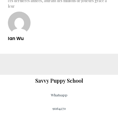
ces dernières années, attirant des millions de joueurs grâce à
leur
Ian Wu
Savvy Puppy School
Whatsapp
91164270