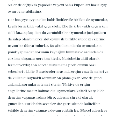
Sizler de değişiklik yapabilir ve yeni bahis kuponları hazırlayıp
oyun oynayabilirsiniz.
Her bütçeye uygun olan bahis limitleri ile birlikte de oyuncular,
keyifli bir şekilde vakit geçirebilir. Elbette ki bu vakti geçirirken
ciddi kazanç kapıları da yaratabilirler. Oyuncular jackpotlara
da sahip olan binlerce slot oyunu ile birlikte sitede zevklerine
uygun bir dünya bulurlar. Bu gibi durumlarda oyuncuların
panik yapmadan sorunun kaynağını bulması ve ardından da
çözüme ulaşması gerekmektedir. Mariobet’in aktif olarak
hizmet verdiği son adrese ulaşamama probleminin bazı
sebepleri olabilir. Bu sebepler arasında erişim engellemeleri ya
da kullanıcı kaynaklı sorunlar ön plana çıkar. Yine de genel
anlamda sorunların temeli sitenin Türkiye’de erişim
engellerine maruz kalmasıdır. Oyunculara kaliteli bir şekilde
deneyim yaşaması adına büro, adresini sürekli olarak
günceller. Türk bahis severler site çatısı altında kaliteli bir
şekilde deneyim yaşamaya devam edebilirler. Güncel adreslere