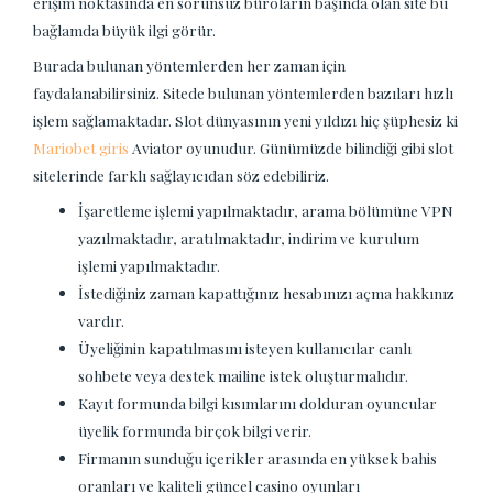
erişim noktasında en sorunsuz büroların başında olan site bu
bağlamda büyük ilgi görür.
Burada bulunan yöntemlerden her zaman için
faydalanabilirsiniz. Sitede bulunan yöntemlerden bazıları hızlı
işlem sağlamaktadır. Slot dünyasının yeni yıldızı hiç şüphesiz ki
Mariobet giris
Aviator oyunudur. Günümüzde bilindiği gibi slot
sitelerinde farklı sağlayıcıdan söz edebiliriz.
İşaretleme işlemi yapılmaktadır, arama bölümüne VPN
yazılmaktadır, aratılmaktadır, indirim ve kurulum
işlemi yapılmaktadır.
İstediğiniz zaman kapattığınız hesabınızı açma hakkınız
vardır.
Üyeliğinin kapatılmasını isteyen kullanıcılar canlı
sohbete veya destek mailine istek oluşturmalıdır.
Kayıt formunda bilgi kısımlarını dolduran oyuncular
üyelik formunda birçok bilgi verir.
Firmanın sunduğu içerikler arasında en yüksek bahis
oranları ve kaliteli güncel casino oyunları