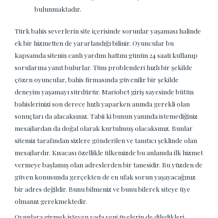
bulunmaktadır.
Türk bahis severlerin site içerisinde sorunlar yaşaması halinde
ek bir hizmetten de yararlandığı bilinir. Oyuncular bu
kapsamda sitenin canlı yardım hattını günün 24 saati kullanıp
sorularına yanıt bulurlar. Tüm problemleri hızlı bir şekilde
çözen oyuncular, bahis firmasında güvenilir bir şekilde
deneyim yaşamayı sürdürür. Mariobet giriş sayesinde bütün
bahislerinizi son derece hızlı yaparken anında gerekli olan
sonuçları da alacaksınız. Tabii ki bunun yanında istemediğiniz
mesajlardan da doğal olarak kurtulmuş olacaksınız. Bunlar
sitemiz tarafından sizlere gönderilen ve tanıtıcı şeklinde olan
mesajlardır. Kısacası özellikle ülkemizde bu anlamda ilk hizmet
vermeye başlamış olan adreslerden bir tanesidir. Bu yüzden de
güven konusunda gerçekten de en ufak sorun yaşayacağınız
bir adres değildir. Bunu bilmeniz ve bunu bilerek siteye üye
olmanız gerekmektedir.
Oyunlara girmek isteyen yada yeni üyelerin de diledikleri