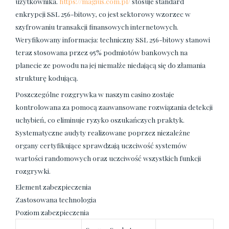
użytkownika.
https://magius.com.pl/
stosuje standard
enkrypcji SSL 256-bitowy, co jest sektorowy wzorzec w
szyfrowaniu transakcji finansowych internetowych.
Weryfikowany informacja: techniczny SSL 256-bitowy stanowi
teraz stosowana przez 95% podmiotów bankowych na
planecie ze powodu na jej niemalże niedającą się do złamania
strukturę kodującą.
Poszczególne rozgrywka w naszym casino zostaje
kontrolowana za pomocą zaawansowane rozwiązania detekcji
uchybień, co eliminuje ryzyko oszukańczych praktyk.
Systematyczne audyty realizowane poprzez niezależne
organy certyfikujące sprawdzają uczciwość systemów
wartości randomowych oraz uczciwość wszystkich funkcji
rozgrywki.
Element zabezpieczenia
Zastosowana technologia
Poziom zabezpieczenia