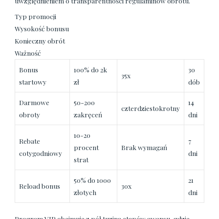
uwzględnieniem o transparentności regulaminów obrotu.
Typ promocji
Wysokość bonusu
Konieczny obrót
Ważność
Bonus
100% do 2k
30
35x
startowy
zł
dób
Darmowe
50-200
14
czterdziestokrotny
obroty
zakręceń
dni
10-20
Rebate
7
procent
Brak wymagań
cotygodniowy
dni
strat
50% do 1000
21
Reload bonus
30x
złotych
dni
Program VIP obejmuje z pół tuzina etapów awansu, gdzie