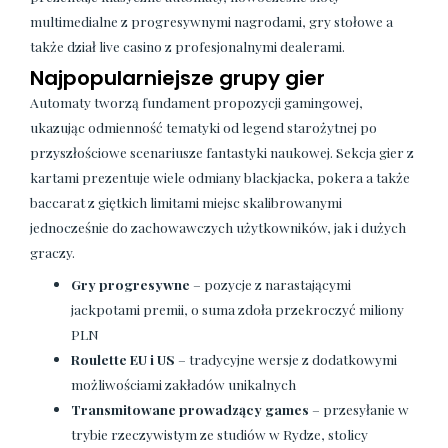
multimedialne z progresywnymi nagrodami, gry stołowe a
także dział live casino z profesjonalnymi dealerami.
Najpopularniejsze grupy gier
Automaty tworzą fundament propozycji gamingowej,
ukazując odmienność tematyki od legend starożytnej po
przyszłościowe scenariusze fantastyki naukowej. Sekcja gier z
kartami prezentuje wiele odmiany blackjacka, pokera a także
baccarat z giętkich limitami miejsc skalibrowanymi
jednocześnie do zachowawczych użytkowników, jak i dużych
graczy.
Gry progresywne
– pozycje z narastającymi
jackpotami premii, o suma zdoła przekroczyć miliony
PLN
Roulette EU i US
– tradycyjne wersje z dodatkowymi
możliwościami zakładów unikalnych
Transmitowane prowadzący games
– przesyłanie w
trybie rzeczywistym ze studiów w Rydze, stolicy