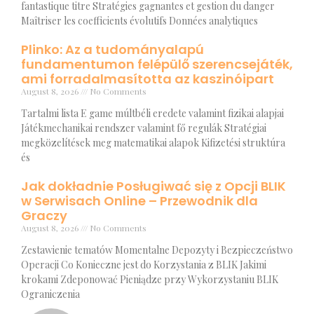
fantastique titre Stratégies gagnantes et gestion du danger
Maîtriser les coefficients évolutifs Données analytiques
Plinko: Az a tudományalapú
fundamentumon felépülő szerencsejáték,
ami forradalmasította az kaszinóipart
August 8, 2026
No Comments
Tartalmi lista E game múltbéli eredete valamint fizikai alapjai
Játékmechanikai rendszer valamint fő regulák Stratégiai
megközelítések meg matematikai alapok Kifizetési struktúra
és
Jak dokładnie Posługiwać się z Opcji BLIK
w Serwisach Online – Przewodnik dla
Graczy
August 8, 2026
No Comments
Zestawienie tematów Momentalne Depozyty i Bezpieczeństwo
Operacji Co Konieczne jest do Korzystania z BLIK Jakimi
krokami Zdeponować Pieniądze przy Wykorzystaniu BLIK
Ograniczenia