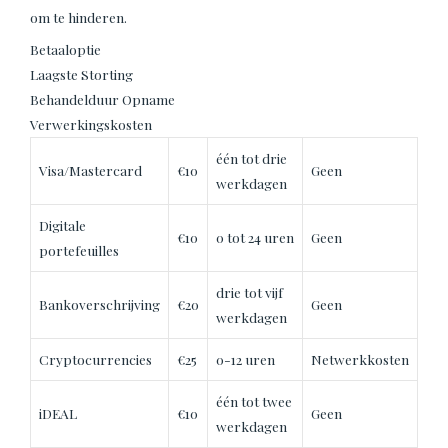
om te hinderen.
Betaaloptie
Laagste Storting
Behandelduur Opname
Verwerkingskosten
één tot drie
Visa/Mastercard
€10
Geen
werkdagen
Digitale
€10
0 tot 24 uren
Geen
portefeuilles
drie tot vijf
Bankoverschrijving
€20
Geen
werkdagen
Cryptocurrencies
€25
0-12 uren
Netwerkkosten
één tot twee
iDEAL
€10
Geen
werkdagen