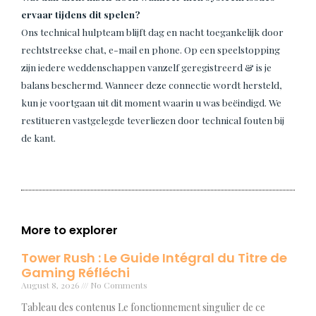
ervaar tijdens dit spelen?
Ons technical hulpteam blijft dag en nacht toegankelijk door
rechtstreekse chat, e-mail en phone. Op een speelstopping
zijn iedere weddenschappen vanzelf geregistreerd & is je
balans beschermd. Wanneer deze connectie wordt hersteld,
kun je voortgaan uit dit moment waarin u was beëindigd. We
restitueren vastgelegde teverliezen door technical fouten bij
de kant.
More to explorer
Tower Rush : Le Guide Intégral du Titre de
Gaming Réfléchi
August 8, 2026
No Comments
Tableau des contenus Le fonctionnement singulier de ce