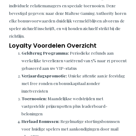
individuele relatiemanagers en speciale toernooien. Deze
bevestigd gegeven: naar deze Maltese Gaming Authority horen
elke bonusvoorwaarden duidelijk vermeld blijven alvorens de
speler zichzelf inschrijft, en wij houden zichzelf strikt bij die
richtlijn.
Loyalty Voordelen Overzicht
Geldterug Programma:
Periodieke refunds aan
werkelijke teverliezen variërend van 5% naar 15 procent
gebaseerd aan uw VIP-status
Verjaardagspromotie:
Unieke attentie aan je feestdag
met free ronden en bonuskapitaal zonder
inzetvereisten
Toernooien:
Maandelijkse wedstrijden met
vastgestelde prijzenpotten plus leaderboard-
beloningen
Herlaad Bonussen:
Regelmatige stortingsbonussen
voor huidige spelers met aankondigingen door mail