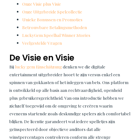
Onze Visie plus Visie
Onze Uitgebreide Spelcollectie
Unieke Bonussen en Promoties
Betrouwbare Betalingsmethoden
LuckyGem Speelhal Winner Stories
Veelgestelde Vragen
De Visie en Visie
Bij
lucky gem Einschätzung
denken we die digitale
entertainment uitgebreider hoort te zijn versus enkel een
spinnen van gokkasten of het inleggen van bets. Ons platform
is ontwikkeld op alle basis aan rechtvaardigheid, openheid
plus gebruikersgerichtheid. Van ons introductie hebben we
zichzelf toegewijd om de omgeving te creëren waarin
eveneens startende zoals deskundige spelers zich comfortabel
blijken. De licentie garandeert wat iedere spelletjes zijn
geïnspecteerd door objectieve auditors dat alle
winstpercentages controleren conform alle strenge