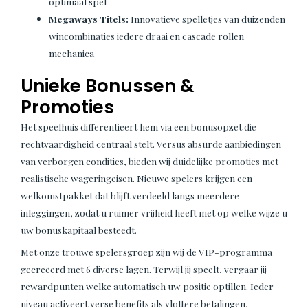
optimaal spel
Megaways Titels:
Innovatieve spelletjes van duizenden
wincombinaties iedere draai en cascade rollen
mechanica
Unieke Bonussen &
Promoties
Het speelhuis differentieert hem via een bonusopzet die
rechtvaardigheid centraal stelt. Versus absurde aanbiedingen
van verborgen condities, bieden wij duidelijke promoties met
realistische wageringeisen. Nieuwe spelers krijgen een
welkomstpakket dat blijft verdeeld langs meerdere
inleggingen, zodat u ruimer vrijheid heeft met op welke wijze u
uw bonuskapitaal besteedt.
Met onze trouwe spelersgroep zijn wij de VIP-programma
gecreëerd met 6 diverse lagen. Terwijl jij speelt, vergaar jij
rewardpunten welke automatisch uw positie optillen. Ieder
niveau activeert verse benefits als vlottere betalingen,