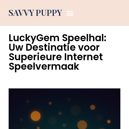
Dog Blog
SAVVY PUPPY
May 25, 2026
6:32 pm
LuckyGem Speelhal:
Uw Destinatie voor
Superieure Internet
Speelvermaak