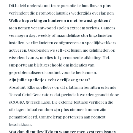
Dit beleid ondersteunt transparantie te handhaven plus
verhindert die promotieclausules wederzijds overlappen.
Welke beperkingen hanteren u met bewust gokken?
Men nemen verantwoord spelen extreem serieus. Gamers
vermogen dag, weekly of maandelijkse stortingslimieten
instellen, verlieslimieten configureren en speeltijdwekkers
activeren. Ook bieden we self-exclusion mogelijkheden op
wisselend van 24 uurtjes tot permanente afsluiting. Het
supportteam blijft geschoold om indicaties van
geproblematiseerd conduct voor te herkennen.
Zijn jullie spelletjes echt eerlijk & getest?
Absoluut. Elke spelletjes op dit platform benutten erkende
Toeval Getal Generators dat periodiek worden geaudit door
eCOGRA & iTech Labs. Die externe testlabs verifiëren die
uitslagen totaal random zijn plus nimmer kunnen zijn
gemanipuleerd. Controlerapporten zijn aan request
beschikbaar.
Wat dan dient ikzelf doen wanneer men systeem issues