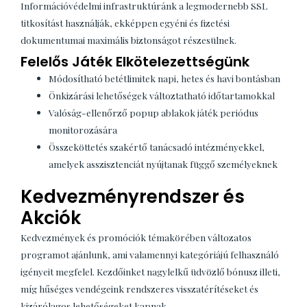
Információvédelmi infrastruktúránk a legmodernebb SSL
titkosítást használják, ekképpen egyéni és fizetési
dokumentumai maximális biztonságot részesülnek.
Felelős Játék Elkötelezettségünk
Módosítható betétlimitek napi, hetes és havi bontásban
Önkizárási lehetőségek változtatható időtartamokkal
Valóság-ellenőrző popup ablakok játék periódus
monitorozására
Összeköttetés szakértő tanácsadó intézményekkel,
amelyek asszisztenciát nyújtanak függő személyeknek
Kedvezményrendszer és
Akciók
Kedvezmények és promóciók témakörében változatos
programot ajánlunk, ami valamennyi kategóriájú felhasználó
igényeit megfelel. Kezdőinket nagylelkű üdvözlő bónusz illeti,
míg hűséges vendégeink rendszeres visszatérítéseket és
kizárólagos lehetőségeket kapnak.