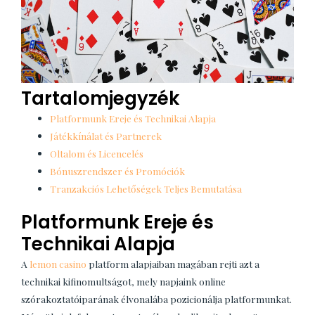
Tartalomjegyzék
Platformunk Ereje és Technikai Alapja
Játékkínálat és Partnerek
Oltalom és Licencelés
Bónuszrendszer és Promóciók
Tranzakciós Lehetőségek Teljes Bemutatása
Platformunk Ereje és
Technikai Alapja
A
lemon casino
platform alapjaiban magában rejti azt a
technikai kifinomultságot, mely napjaink online
szórakoztatóiparának élvonalába pozicionálja platformunkat.