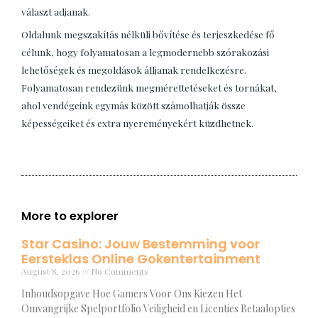
választ adjanak.
Oldalunk megszakítás nélküli bővítése és terjeszkedése fő
célunk, hogy folyamatosan a legmodernebb szórakozási
lehetőségek és megoldások álljanak rendelkezésre.
Folyamatosan rendezünk megmérettetéseket és tornákat,
ahol vendégeink egymás között számolhatják össze
képességeiket és extra nyereményekért küzdhetnek.
More to explorer
Star Casino: Jouw Bestemming voor
Eersteklas Online Gokentertainment
August 8, 2026
No Comments
Inhoudsopgave Hoe Gamers Voor Ons Kiezen Het
Omvangrijke Spelportfolio Veiligheid en Licenties Betaalopties