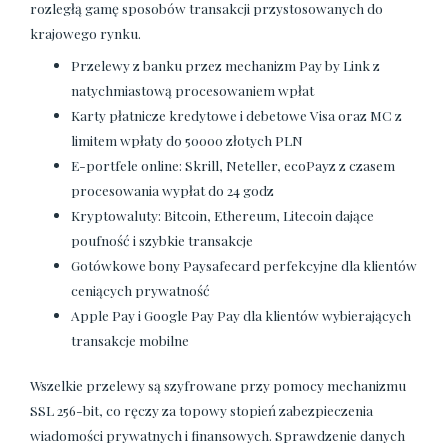
rozległą gamę sposobów transakcji przystosowanych do
krajowego rynku.
Przelewy z banku przez mechanizm Pay by Link z
natychmiastową procesowaniem wpłat
Karty płatnicze kredytowe i debetowe Visa oraz MC z
limitem wpłaty do 50000 złotych PLN
E-portfele online: Skrill, Neteller, ecoPayz z czasem
procesowania wypłat do 24 godz
Kryptowaluty: Bitcoin, Ethereum, Litecoin dające
poufność i szybkie transakcje
Gotówkowe bony Paysafecard perfekcyjne dla klientów
ceniących prywatność
Apple Pay i Google Pay Pay dla klientów wybierających
transakcje mobilne
Wszelkie przelewy są szyfrowane przy pomocy mechanizmu
SSL 256-bit, co ręczy za topowy stopień zabezpieczenia
wiadomości prywatnych i finansowych. Sprawdzenie danych