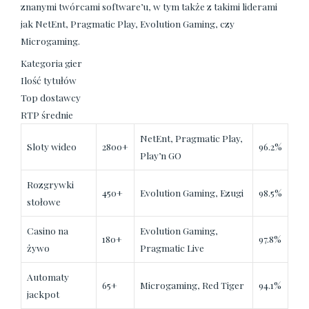
znanymi twórcami software’u, w tym także z takimi liderami
jak NetEnt, Pragmatic Play, Evolution Gaming, czy
Microgaming.
Kategoria gier
Ilość tytułów
Top dostawcy
RTP średnie
NetEnt, Pragmatic Play,
Sloty wideo
2800+
96.2%
Play’n GO
Rozgrywki
450+
Evolution Gaming, Ezugi
98.5%
stołowe
Casino na
Evolution Gaming,
180+
97.8%
żywo
Pragmatic Live
Automaty
65+
Microgaming, Red Tiger
94.1%
jackpot