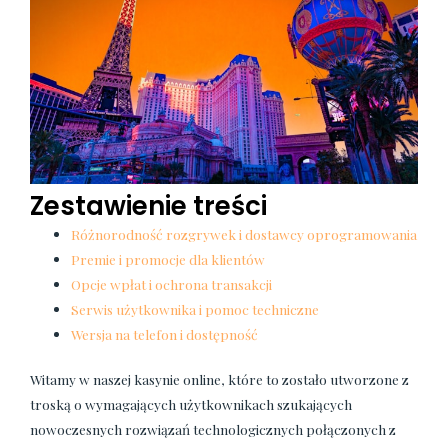
Zestawienie treści
Różnorodność rozgrywek i dostawcy oprogramowania
Premie i promocje dla klientów
Opcje wpłat i ochrona transakcji
Serwis użytkownika i pomoc techniczne
Wersja na telefon i dostępność
Witamy w naszej kasynie online, które to zostało utworzone z
troską o wymagających użytkownikach szukających
nowoczesnych rozwiązań technologicznych połączonych z