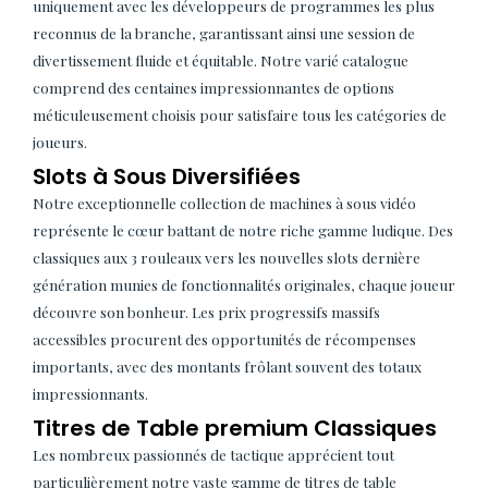
uniquement avec les développeurs de programmes les plus
reconnus de la branche, garantissant ainsi une session de
divertissement fluide et équitable. Notre varié catalogue
comprend des centaines impressionnantes de options
méticuleusement choisis pour satisfaire tous les catégories de
joueurs.
Slots à Sous Diversifiées
Notre exceptionnelle collection de machines à sous vidéo
représente le cœur battant de notre riche gamme ludique. Des
classiques aux 3 rouleaux vers les nouvelles slots dernière
génération munies de fonctionnalités originales, chaque joueur
découvre son bonheur. Les prix progressifs massifs
accessibles procurent des opportunités de récompenses
importants, avec des montants frôlant souvent des totaux
impressionnants.
Titres de Table premium Classiques
Les nombreux passionnés de tactique apprécient tout
particulièrement notre vaste gamme de titres de table