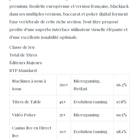
premium. Roulette européenne et version française, blackjack
dans ses multiples versions, baccarat et poker digital forment
l’axe vertébrale de cette riche section. Tout titre proposé
profite d’une superbe interface utilisateur visuelle élégante et
d’une excellente jouabilité optimale.
Classe de Jeu
Total de Titres
Éditeurs Majeurs
RTP Standard
Machines à sous à
Microgaming,
350+
96.2%
Sous
NetEnt
Titres de Table
45+
Evolution Gaming
97.8%
Vidéo Poker
25+
Microgaming
99.5%
Casino live en Direct
30+
Evolution Gaming
98.1%
live