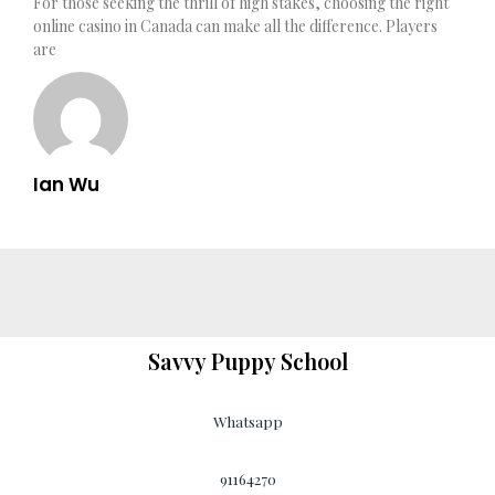
For those seeking the thrill of high stakes, choosing the right
online casino in Canada can make all the difference. Players
are
Ian Wu
Savvy Puppy School
Whatsapp
91164270