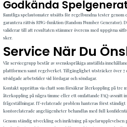
Godkända Spelgenerat
Samtliga spelautomater utsätts för regelbundna tester genom e
garantera rättvis RNG-funktion (Random Number Generator). De
validerar till att resultaten stämmer överens med uppgivna siffro
sker.
Service När Du Öns
Vår servicegrupp består av svenskspråkiga anställda innehåll
plattformen samt regelverket. Tillgänglighet utsträcker över 7
utvidgade arbetstider vid lördagar och söndagar.
Kontakt upprättas via chatt som försäkrar återkoppling på tre 
återkoppling på några timme eller ett omfattande FAQ-avsnitt 
frågeställningar. IT-relaterade problem hanteras först ständigt t
kontorelaterade angelägenheter behandlas med full konfidentia
Genom ständig utveckling och inriktning på spelarupplevelsen p