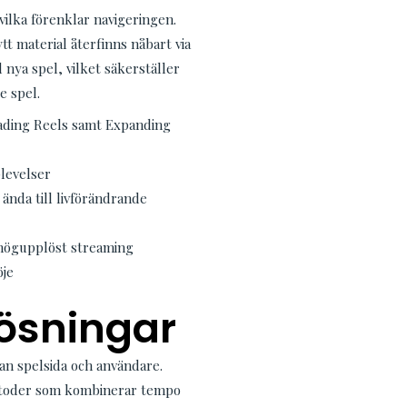
ilka förenklar navigeringen.
 material återfinns nåbart via
 nya spel, vilket säkerställer
e spel.
ading Reels samt Expanding
levelser
ända till livförändrande
 högupplöst streaming
öje
ösningar
an spelsida och användare.
metoder som kombinerar tempo