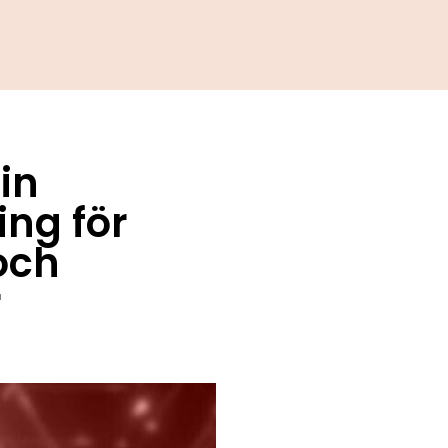
in
ing för
och
r