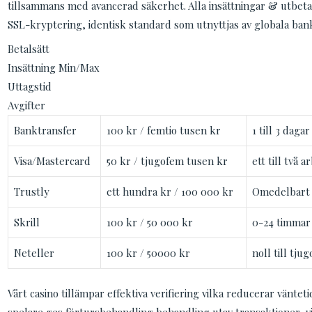
tillsammans med avancerad säkerhet. Alla insättningar & utbet
SSL-kryptering, identisk standard som utnyttjas av globala ban
Betalsätt
Insättning Min/Max
Uttagstid
Avgifter
Banktransfer
100 kr / femtio tusen kr
1 till 3 dagar
Visa/Mastercard
50 kr / tjugofem tusen kr
ett till två 
Trustly
ett hundra kr / 100 000 kr
Omedelbart
Skrill
100 kr / 50 000 kr
0-24 timmar
Neteller
100 kr / 50000 kr
noll till tju
Vårt casino tillämpar effektiva verifiering vilka reducerar vänteti