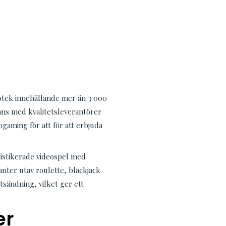
iotek innehållande mer än 3 000
ans med kvalitetsleverantörer
aming för att för att erbjuda
fistikerade videospel med
anter utav roulette, blackjack
tsändning, vilket ger ett
er