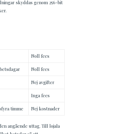
alningar skyddas genom 256-bit
ker.
Noll fees
arbetsdagar
Noll fees
Nej avgifter
Inga fees
gofyra timme
Nej kostnader
den angående uttag. Till lojala