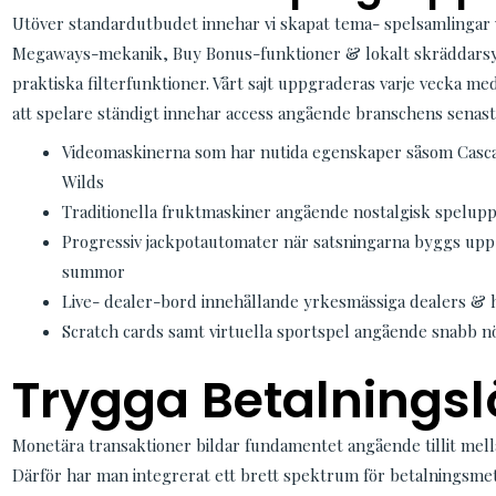
Utöver standardutbudet innehar vi skapat tema- spelsamlingar v
Megaways-mekanik, Buy Bonus-funktioner & lokalt skräddarsytt
praktiska filterfunktioner. Vårt sajt uppgraderas varje vecka med
att spelare ständigt innehar access angående branschens senast
Videomaskinerna som har nutida egenskaper såsom Casc
Wilds
Traditionella fruktmaskiner angående nostalgisk spelupp
Progressiv jackpotautomater när satsningarna byggs upp 
summor
Live- dealer-bord innehållande yrkesmässiga dealers &
Scratch cards samt virtuella sportspel angående snabb n
Trygga Betalningsl
Monetära transaktioner bildar fundamentet angående tillit mell
Därför har man integrerat ett brett spektrum för betalnings