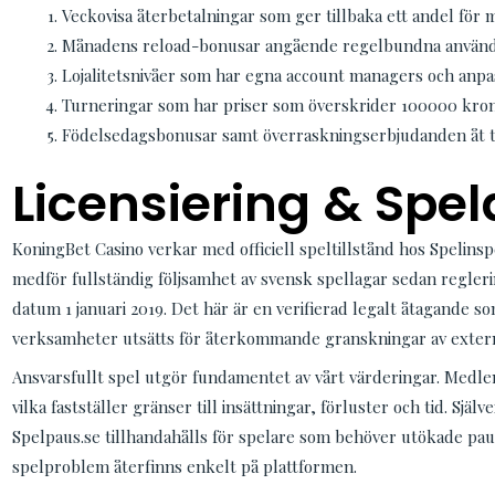
Veckovisa återbetalningar som ger tillbaka ett andel för 
Månadens reload-bonusar angående regelbundna använ
Lojalitetsnivåer som har egna account managers och anp
Turneringar som har priser som överskrider 100000 kro
Födelsedagsbonusar samt överraskningserbjudanden åt t
Licensiering & Spe
KoningBet Casino verkar med officiell speltillstånd hos Spelinsp
medför fullständig följsamhet av svensk spellagar sedan regler
datum 1 januari 2019. Det här är en verifierad legalt åtagande som
verksamheter utsätts för återkommande granskningar av exter
Ansvarsfullt spel utgör fundamentet av vårt värderingar. Medle
vilka fastställer gränser till insättningar, förluster och tid. Själ
Spelpaus.se tillhandahålls för spelare som behöver utökade pau
spelproblem återfinns enkelt på plattformen.