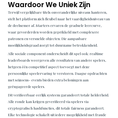
Waardoor We Uniek Zijn
Terwijl vergelijkbare titels onveranderlijke niveaus hanteren,
stelt het platform zich flexibel naar het vaardigheidsniveau van
de deelnemer af. Starters ervaren de graduele leercurve,
waar gevorderden worden geprikkeld met complexere
patronen en versnelde objecten. Die aanpasbare
moeilijkheidsgraad zorgt tot duurzame betrokkenheid.
Alle sociale component onderscheidt dit spel ook: realtime
leaderboards weergeven alle resultaten van andere spelers,
hetgeen één competitief aspect toevoegt met deze
persoonlijke speelervaring te verstoren. Daagse opdrachten
met seizoens- events bieden extra beloningen aan
geëngageerde spelers.
Dit verifieerbaar eerlijk systeem garandeert totale helderheid.
Alle ronde kan krijgen geverifieerd via spelers via
cryptografisch hashfuncties, dit totale fairness garandeert.
Elke technologie schakelt uit iedere mogelijkheid met fraude