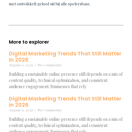
met ontwikkelt geloof uit bij alle spelersbase.
More to explorer
Digital Marketing Trends That Still Matter
in 2026
August 9, 2026
No Comments
Building a sustainable online presence still depends on a mix of
content quality, technical optimization, and consistent
audience engagement. Businesses that rely
Digital Marketing Trends That Still Matter
in 2026
August 9, 2026
No Comments
Building a sustainable online presence still depends on a mix of
content quality, technical optimization, and consistent
audience engagement. Businesses that rely