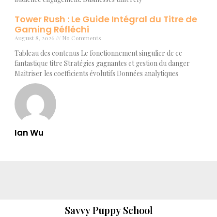
Tower Rush : Le Guide Intégral du Titre de
Gaming Réfléchi
August 8, 2026
No Comments
Tableau des contenus Le fonctionnement singulier de ce
fantastique titre Stratégies gagnantes et gestion du danger
Maîtriser les coefficients évolutifs Données analytiques
Ian Wu
Savvy Puppy School