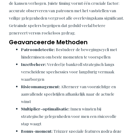
de kansen verhogen. Juiste timing vormt één cruciale factor:
accurate observeren van patronen met het vaststellen van
veilige gelegenheden vergroot alle overlevingskans significant.
Getrainde spelers begrijpen dat geduld veelal betere
genereert versus roekeloos gedrag.
Geavanceerde Methoden
Patroondetectie:
Bestudeer de bewegingscycli met
hindernissen om beste momenten te voorspellen
Inzetbeheer:
Verdeel je bankroll strategisch langs
verscheidene speelsessies voor langdurig vermaak
waarborgen
Risicomanagement:
Alterneer van voorzichtige en
aanvallende speelstijlen afhankelijk naar de actuele
winst
Multiplier-optimalisatie:
Innen winsten bij
strategische gelegenheden voor men een risicovolle
stap waagt
Bonus-moment:
Trigger speciale features zodra deze