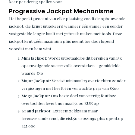
keer per dertig spellen voor.
Progressive Jackpot Mechanisme
Het beperkt procent van elke plaatsing voedt de opbouwende
jackpot, die krijgt uitgekeerd wanneer één gamer één eerder
vastgestelde lengte haalt met gebruik maken met tools. Deze
jackpot kent géén maximum plus neemt toe doorlopend
voordat men hem wint.
Mini Jackpot:
Wordt uitbetaald bij dit bereiken van 15x
opeenvolgende succesvolle oversteken – gemiddelde
waarde €50
Major Jackpot:
Vereist minimaal 25 overtochten zonder
vergissingen met heeft één verwachte prijs van €500
Mega Jackpot:
Ons beste doel van veertig foutloze
overtochten levert normaal 5000 EUR op
Grand Jackpot:
Extreem zeldzaam maar
levensveranderend, die eist 50 crossings plus opent op
€25.000