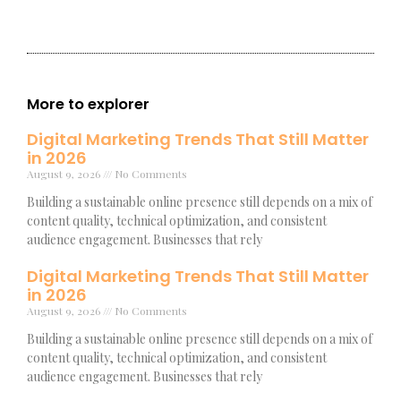
More to explorer
Digital Marketing Trends That Still Matter
in 2026
August 9, 2026
No Comments
Building a sustainable online presence still depends on a mix of
content quality, technical optimization, and consistent
audience engagement. Businesses that rely
Digital Marketing Trends That Still Matter
in 2026
August 9, 2026
No Comments
Building a sustainable online presence still depends on a mix of
content quality, technical optimization, and consistent
audience engagement. Businesses that rely