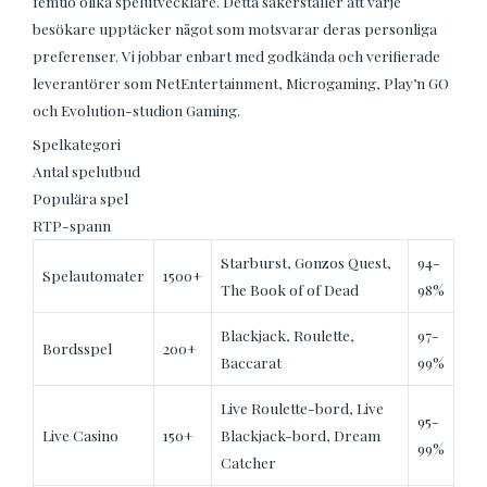
femtio olika spelutvecklare. Detta säkerställer att varje
besökare upptäcker något som motsvarar deras personliga
preferenser. Vi jobbar enbart med godkända och verifierade
leverantörer som NetEntertainment, Microgaming, Play’n GO
och Evolution-studion Gaming.
Spelkategori
Antal spelutbud
Populära spel
RTP-spann
Starburst, Gonzos Quest,
94-
Spelautomater
1500+
The Book of of Dead
98%
Blackjack, Roulette,
97-
Bordsspel
200+
Baccarat
99%
Live Roulette-bord, Live
95-
Live Casino
150+
Blackjack-bord, Dream
99%
Catcher