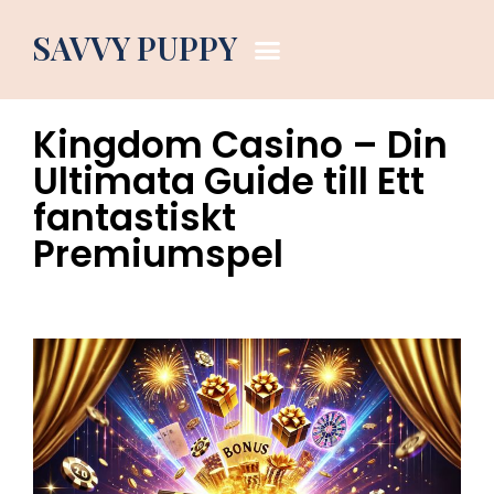
Dog Blog
SAVVY PUPPY
May 28, 2026
3:04 pm
Kingdom Casino – Din
Ultimata Guide till Ett
fantastiskt
Premiumspel