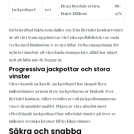
Mega Moolah-serien,
88-
Jackpottspel
50+
Major Millions
92%
En bekräftad fakta som skiljer oss från flertalet konkurrenter
är att vårt team uppdaterar vårt rika spelbibliotek var enda
vecka med åtminstone 5-10 nya titlar. Detta engagemang för
nyheter innebär att våra lojala stamspelare alltid har något
nytt att hitta när de loggar in.
Progressiva jackpottar och stora
vinster
Våra växande jackpott- jackpottspel har skapat flera
miljonvinnare genom åren. Jackpottarna är länkade över
flertalet kasinon, vilket resulterar i att jackpottsummorna
växer dramatiskt snabbt. Några av våra absolut mest
efterfrågade jackpottspel har utbetalat vinster på över 20
miljoner svenska kronor till lyckliga vinnare.
Säkra och snabba