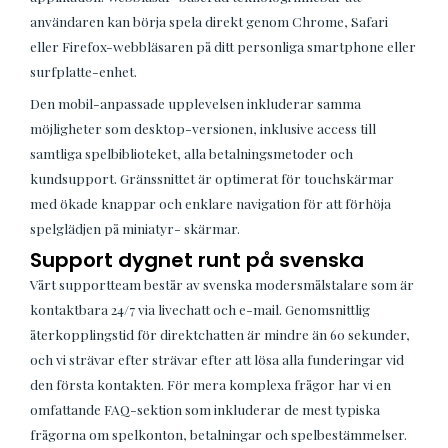
användaren kan börja spela direkt genom Chrome, Safari
eller Firefox-webbläsaren på ditt personliga smartphone eller
surfplatte-enhet.
Den mobil-anpassade upplevelsen inkluderar samma
möjligheter som desktop-versionen, inklusive access till
samtliga spelbiblioteket, alla betalningsmetoder och
kundsupport. Gränssnittet är optimerat för touchskärmar
med ökade knappar och enklare navigation för att förhöja
spelglädjen på miniatyr- skärmar.
Support dygnet runt på svenska
Vårt supportteam består av svenska modersmålstalare som är
kontaktbara 24/7 via livechatt och e-mail. Genomsnittlig
återkopplingstid för direktchatten är mindre än 60 sekunder,
och vi strävar efter strävar efter att lösa alla funderingar vid
den första kontakten. För mera komplexa frågor har vi en
omfattande FAQ-sektion som inkluderar de mest typiska
frågorna om spelkonton, betalningar och spelbestämmelser.