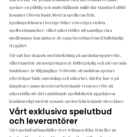
spelare en pålitlig och underhållande miljö där standard alltid
kommer i första hand. Med en spellicens från
Spelinspektionen i Sverige följer vi Sveriges strikta
spelbestämmelser, vilket säkerställer att samtliga våra
medlemmar kan njuta av de egna favoritspel med fullständig
trygghet.
Vår sajt har skapats med inriktning på användarupplevelse,
vilket innebär att navigeringen är lättbegriplig och att varenda
funktioner är tillgängliga. Vi förstår att nutidens spelare
efterfrågar både omväxling och säkerhet, därför har vi på
Kingdom Casino investerat betydande resurser i för att
säkerställa att vårt omfattande spelbibliotek uppdateras
kontinuerligt med de senaste spelen från ledande utvecklare.
Vårt exklusiva spelutbud
och leverantörer
Vårt spelutbud innehåller över tvåtusen titlar från fler än