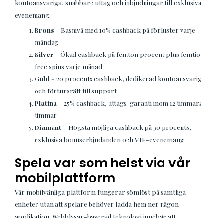
kontoansvariga, snabbare uttag och inbjudningar till exklusiva
evenemang.
Brons
– Basnivå med 10% cashback på förluster varje
måndag
Silver
– Ökad cashback på femton procent plus femtio
free spins varje månad
Guld
– 20 procents cashback, dedikerad kontoansvarig
och förtursrätt till support
Platina
– 25% cashback, uttags-garanti inom 12 timmars
timmar
Diamant
– Högsta möjliga cashback på 30 procents,
exklusiva bonuserbjudanden och VIP-evenemang
Spela var som helst via vår
mobilplattform
Vår mobilvänliga plattform fungerar sömlöst på samtliga
enheter utan att spelare behöver ladda hem ner någon
applikation. Webbläsar-baserad teknologi innebär att